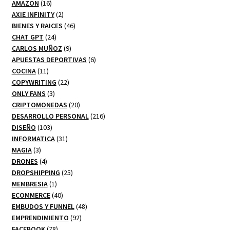
16
productos
AMAZON
16
productos
2
AXIE INFINITY
2
productos
46
BIENES Y RAICES
46
24
productos
CHAT GPT
24
productos
9
CARLOS MUÑOZ
9
productos
6
APUESTAS DEPORTIVAS
6
11
productos
COCINA
11
productos
22
COPYWRITING
22
3
productos
ONLY FANS
3
productos
20
CRIPTOMONEDAS
20
productos
216
DESARROLLO PERSONAL
216
103
productos
DISEÑO
103
productos
31
INFORMATICA
31
3
productos
MAGIA
3
productos
4
DRONES
4
productos
25
DROPSHIPPING
25
1
productos
MEMBRESIA
1
producto
40
ECOMMERCE
40
productos
48
EMBUDOS Y FUNNEL
48
92
productos
EMPRENDIMIENTO
92
78
productos
FACEBOOK
78