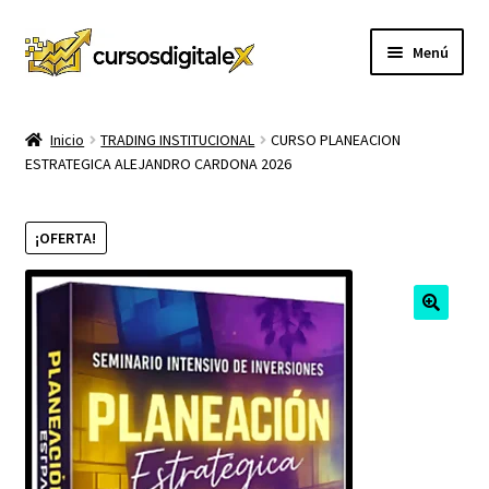
Ir
Ir
Menú
a
al
la
contenido
INICIO
navegación
Inicio
TRADING INSTITUCIONAL
CURSO PLANEACION
ESTRATEGICA ALEJANDRO CARDONA 2026
TIENDA
Expandi
CURSOS
¡OFERTA!
el
menú
MEMBRESIA
hijo
MI CUENTA
CARRITO
CONTACTO