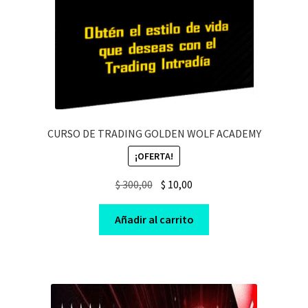
CURSO DE TRADING GOLDEN WOLF ACADEMY
¡OFERTA!
Original
Current
$
300,00
$
10,00
price
price
was:
is:
Añadir al carrito
$ 300,00.
$ 10,00.