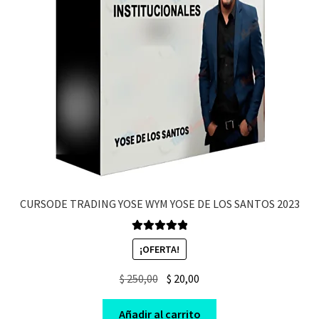
CURSODE TRADING YOSE WYM YOSE DE LOS SANTOS 2023
Valorado en
¡OFERTA!
5.00
de 5
Original
Current
$
250,00
$
20,00
price
price
was:
is:
Añadir al carrito