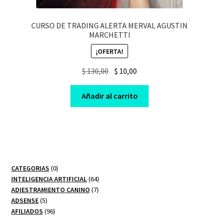
CURSO DE TRADING ALERTA MERVAL AGUSTIN
MARCHETTI
¡OFERTA!
Original
Current
$
130,00
$
10,00
price
price
was:
is:
Añadir al carrito
$ 130,00.
$ 10,00.
0
CATEGORIAS
0
productos
64
INTELIGENCIA ARTIFICIAL
64
7
productos
ADIESTRAMIENTO CANINO
7
5
productos
ADSENSE
5
productos
96
AFILIADOS
96