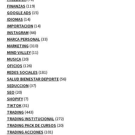
productos
119
FINANZAS
119
productos
15
GOOGLE ADS
15
14
productos
IDIOMAS
14
productos
14
IMPORTACION
14
66
productos
INSTAGRAM
66
productos
33
MARCA PERSONAL
33
310
productos
MARKETING
310
productos
11
MIND VALLEY
11
20
productos
MUSICA
20
productos
126
OFICIOS
126
productos
181
REDES SOCIALES
181
productos
56
SALUD BIENESTAR DEPORTE
56
37
productos
SEDUCCION
37
20
productos
SEO
20
productos
7
SHOPIFY
7
productos
31
TIKTOK
31
productos
443
TRADING
443
productos
272
TRADING INSTITUCIONAL
272
20
productos
TRADING PACK DE CURSOS
20
101
productos
TRADING ACCIONES
101