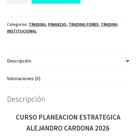
PLANEACION
ESTRATEGICA
ALEJANDRO
CARDONA
Categorías:
TRADING
,
FINANZAS
,
TRADING FOREX
,
TRADING
INSTITUCIONAL
2026
cantidad
Descripción
Valoraciones (0)
Descripción
CURSO PLANEACION ESTRATEGICA
ALEJANDRO CARDONA 2026