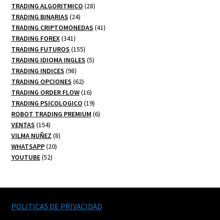
productos
28
TRADING ALGORITMICO
28
24
productos
TRADING BINARIAS
24
productos
41
TRADING CRIPTOMONEDAS
41
341
productos
TRADING FOREX
341
productos
155
TRADING FUTUROS
155
productos
5
TRADING IDIOMA INGLES
5
98
productos
TRADING INDICES
98
productos
62
TRADING OPCIONES
62
productos
16
TRADING ORDER FLOW
16
productos
19
TRADING PSICOLOGICO
19
productos
6
ROBOT TRADING PREMIUM
6
154
productos
VENTAS
154
productos
8
VILMA NUÑEZ
8
20
productos
WHATSAPP
20
52
productos
YOUTUBE
52
productos
POLITICAS DE PRIVACIDAD