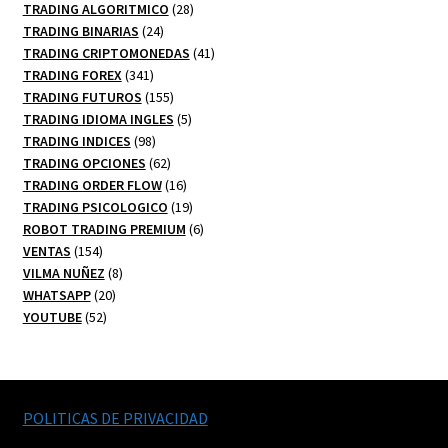
productos
28
TRADING ALGORITMICO
28
24
productos
TRADING BINARIAS
24
productos
41
TRADING CRIPTOMONEDAS
41
341
productos
TRADING FOREX
341
productos
155
TRADING FUTUROS
155
productos
5
TRADING IDIOMA INGLES
5
98
productos
TRADING INDICES
98
productos
62
TRADING OPCIONES
62
productos
16
TRADING ORDER FLOW
16
productos
19
TRADING PSICOLOGICO
19
productos
6
ROBOT TRADING PREMIUM
6
154
productos
VENTAS
154
productos
8
VILMA NUÑEZ
8
20
productos
WHATSAPP
20
52
productos
YOUTUBE
52
productos
POLITICAS DE PRIVACIDAD