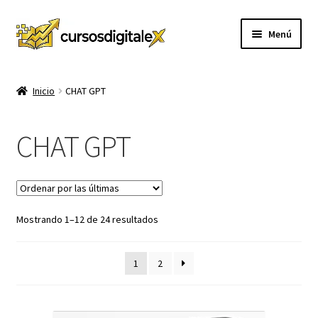
Ir
Ir
Menú
a
al
la
contenido
INICIO
navegación
Inicio
CHAT GPT
TIENDA
CHAT GPT
Expandi
CURSOS
el
menú
MEMBRESIA
hijo
Sorted
Mostrando 1–12 de 24 resultados
MI CUENTA
by
latest
CARRITO
1
2
CONTACTO