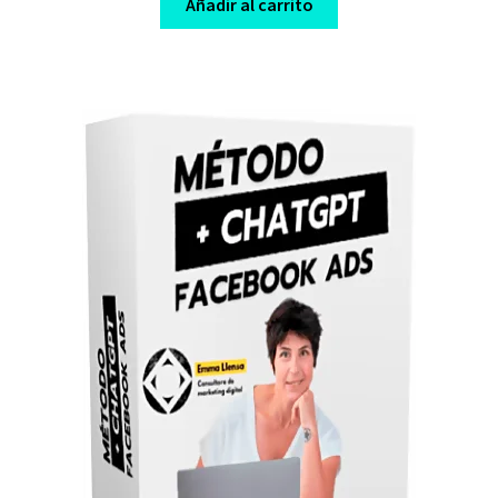
was:
is:
Añadir al carrito
$ 39,00.
$ 10,00.