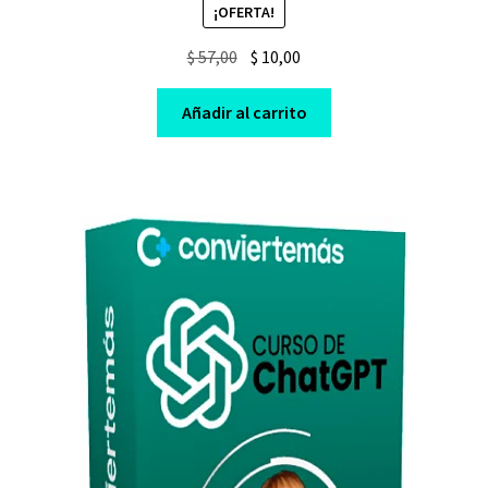
¡OFERTA!
Original
Current
$
57,00
$
10,00
price
price
was:
is:
Añadir al carrito
$ 57,00.
$ 10,00.