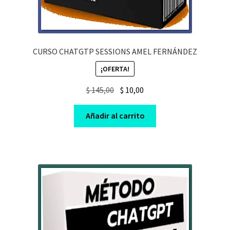
CURSO CHATGTP SESSIONS AMEL FERNÁNDEZ
¡OFERTA!
Original
Current
$
145,00
$
10,00
price
price
was:
is:
Añadir al carrito
$ 145,00.
$ 10,00.