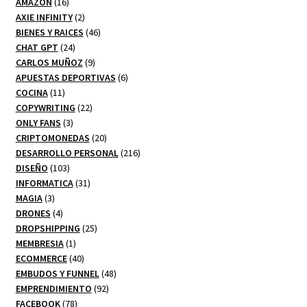
16
productos
AMAZON
16
productos
2
AXIE INFINITY
2
productos
46
BIENES Y RAICES
46
24
productos
CHAT GPT
24
productos
9
CARLOS MUÑOZ
9
productos
6
APUESTAS DEPORTIVAS
6
11
productos
COCINA
11
productos
22
COPYWRITING
22
3
productos
ONLY FANS
3
productos
20
CRIPTOMONEDAS
20
productos
216
DESARROLLO PERSONAL
216
103
productos
DISEÑO
103
productos
31
INFORMATICA
31
3
productos
MAGIA
3
productos
4
DRONES
4
productos
25
DROPSHIPPING
25
1
productos
MEMBRESIA
1
producto
40
ECOMMERCE
40
productos
48
EMBUDOS Y FUNNEL
48
92
productos
EMPRENDIMIENTO
92
78
productos
FACEBOOK
78