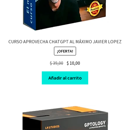
CURSO APROVECHA CHATGPT AL MÁXIMO JAVIER LOPEZ
¡OFERTA!
Original
Current
$
39,00
$
10,00
price
price
was:
is:
Añadir al carrito
$ 39,00.
$ 10,00.