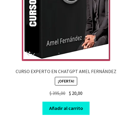
CURSO EXPERTO EN CHATGPT AMEL FERNÁNDEZ
¡OFERTA!
Original
Current
$
395,00
$
20,00
price
price
was:
is:
Añadir al carrito
$ 395,00.
$ 20,00.