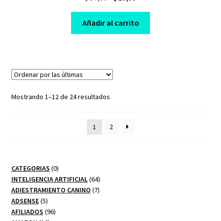
price
price
was:
is:
Añadir al carrito
$ 97,00.
$ 10,00.
Sorted
Mostrando 1–12 de 24 resultados
by
latest
1
2
0
CATEGORIAS
0
productos
64
INTELIGENCIA ARTIFICIAL
64
7
productos
ADIESTRAMIENTO CANINO
7
5
productos
ADSENSE
5
productos
96
AFILIADOS
96