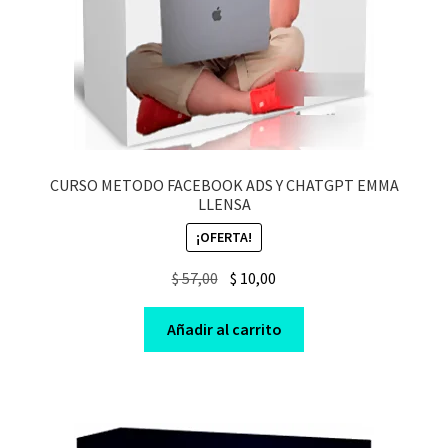
CURSO METODO FACEBOOK ADS Y CHATGPT EMMA
LLENSA
¡OFERTA!
Original
Current
$
57,00
$
10,00
price
price
was:
is:
Añadir al carrito
$ 57,00.
$ 10,00.