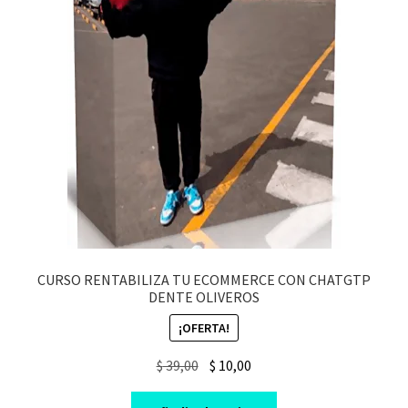
CURSO RENTABILIZA TU ECOMMERCE CON CHATGTP
DENTE OLIVEROS
¡OFERTA!
Original
Current
$
39,00
$
10,00
price
price