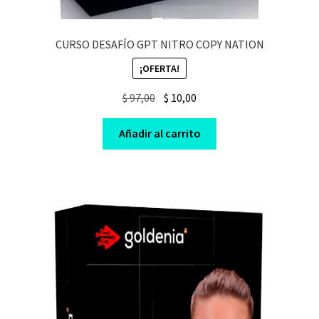
CURSO DESAFÍO GPT NITRO COPY NATION
¡OFERTA!
Original
Current
$
97,00
$
10,00
price
price
was:
is:
Añadir al carrito
$ 97,00.
$ 10,00.