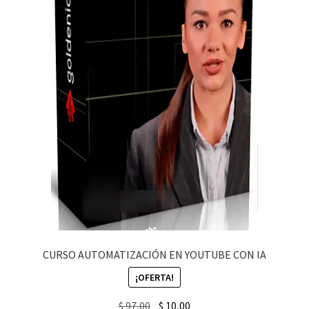
CURSO AUTOMATIZACIÓN EN YOUTUBE CON IA
¡OFERTA!
Original
Current
$
97,00
$
10,00