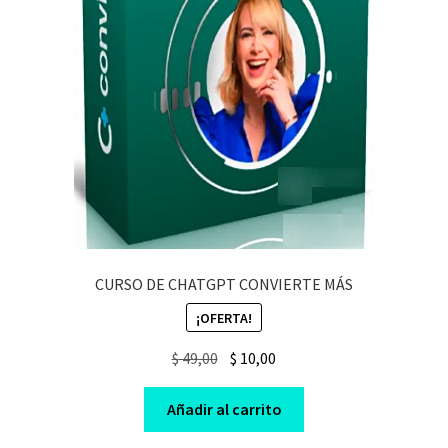
CURSO DE CHATGPT CONVIERTE MÁS
¡OFERTA!
Original
Current
$
49,00
$
10,00
price
price
was:
is:
Añadir al carrito
$ 49,00.
$ 10,00.