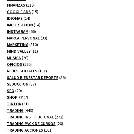
productos
119
FINANZAS
119
productos
15
GOOGLE ADS
15
14
productos
IDIOMAS
14
productos
14
IMPORTACION
14
66
productos
INSTAGRAM
66
productos
33
MARCA PERSONAL
33
310
productos
MARKETING
310
productos
11
MIND VALLEY
11
20
productos
MUSICA
20
productos
126
OFICIOS
126
productos
181
REDES SOCIALES
181
productos
56
SALUD BIENESTAR DEPORTE
56
37
productos
SEDUCCION
37
20
productos
SEO
20
productos
7
SHOPIFY
7
productos
31
TIKTOK
31
productos
443
TRADING
443
productos
272
TRADING INSTITUCIONAL
272
20
productos
TRADING PACK DE CURSOS
20
101
productos
TRADING ACCIONES
101