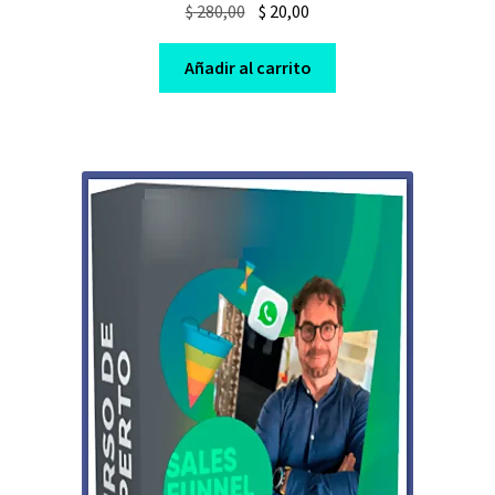
Original
Current
$
280,00
$
20,00
price
price
was:
is:
Añadir al carrito
$ 280,00.
$ 20,00.