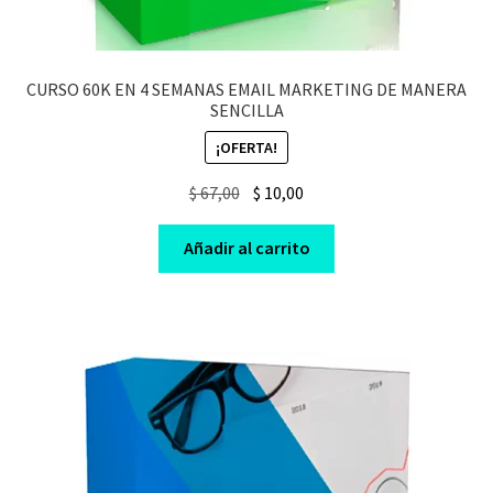
CURSO 60K EN 4 SEMANAS EMAIL MARKETING DE MANERA
SENCILLA
¡OFERTA!
Original
Current
$
67,00
$
10,00
price
price
was:
is:
Añadir al carrito
$ 67,00.
$ 10,00.