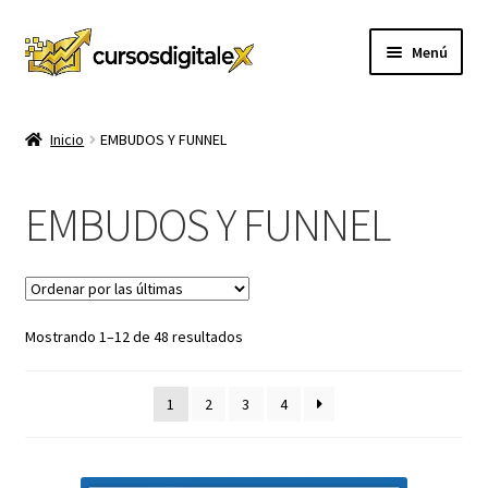
Ir
Ir
Menú
a
al
la
contenido
INICIO
navegación
Inicio
EMBUDOS Y FUNNEL
TIENDA
EMBUDOS Y FUNNEL
Expandi
CURSOS
el
menú
MEMBRESIA
hijo
Sorted
Mostrando 1–12 de 48 resultados
MI CUENTA
by
latest
CARRITO
1
2
3
4
CONTACTO