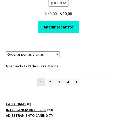
¡OFERTA!
Original
Current
$
49,00
$
10,00
price
price
was:
is:
Añadir al carrito
$ 49,00.
$ 10,00.
Sorted
Mostrando 1–12 de 48 resultados
by
latest
1
2
3
4
0
CATEGORIAS
0
productos
64
INTELIGENCIA ARTIFICIAL
64
7
productos
ADIESTRAMIENTO CANINO
7