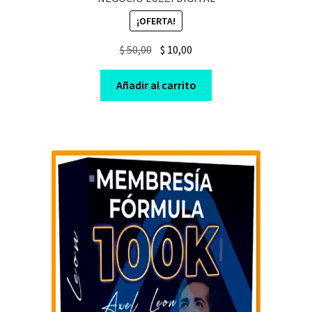
¡OFERTA!
Original
Current
$
50,00
$
10,00
price
price
was:
is:
Añadir al carrito
$ 50,00.
$ 10,00.