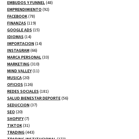
productos
48
EMBUDOS Y FUNNEL
48
92
productos
EMPRENDIMIENTO
92
78
productos
FACEBOOK
78
productos
119
FINANZAS
119
productos
15
GOOGLE ADS
15
14
productos
IDIOMAS
14
productos
14
IMPORTACION
14
66
productos
INSTAGRAM
66
productos
33
MARCA PERSONAL
33
310
productos
MARKETING
310
productos
11
MIND VALLEY
11
20
productos
MUSICA
20
productos
126
OFICIOS
126
productos
181
REDES SOCIALES
181
productos
56
SALUD BIENESTAR DEPORTE
56
37
productos
SEDUCCION
37
20
productos
SEO
20
productos
7
SHOPIFY
7
productos
31
TIKTOK
31
productos
443
TRADING
443
productos
272
TRADING INSTITUCIONAL
272