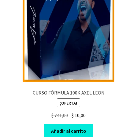
CURSO FÓRMULA 100K AXEL LEON
¡OFERTA!
Original
Current
$
741,00
$
10,00
price
price
was:
is:
Añadir al carrito