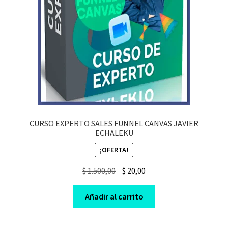
CURSO EXPERTO SALES FUNNEL CANVAS JAVIER
ECHALEKU
¡OFERTA!
Original
Current
$
1.500,00
$
20,00
price
price
was:
is:
Añadir al carrito
$ 1.500,00.
$ 20,00.