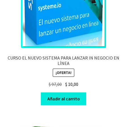
CURSO EL NUEVO SISTEMA PARA LANZAR IN NEGOCIO EN
LÍNEA
¡OFERTA!
Original
Current
$
97,00
$
10,00
price
price
was:
is:
Añadir al carrito
$ 97,00.
$ 10,00.