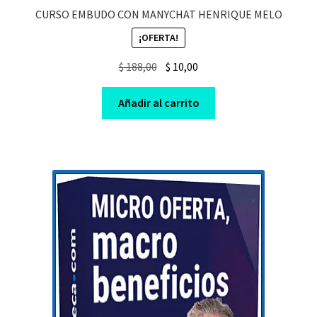
CURSO EMBUDO CON MANYCHAT HENRIQUE MELO
¡OFERTA!
Original
Current
$
188,00
$
10,00
price
price
was:
is:
Añadir al carrito
$ 188,00.
$ 10,00.