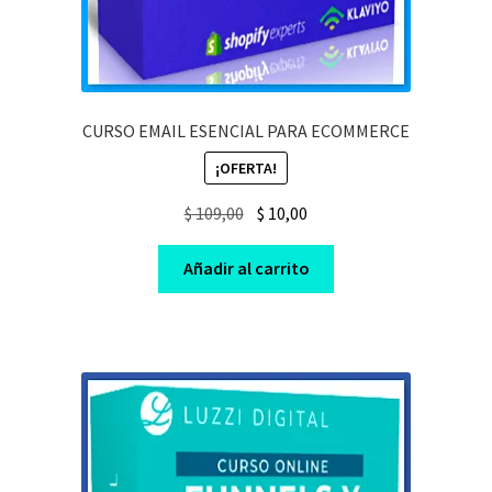
CURSO EMAIL ESENCIAL PARA ECOMMERCE
¡OFERTA!
Original
Current
$
109,00
$
10,00
price
price
was:
is:
Añadir al carrito
$ 109,00.
$ 10,00.