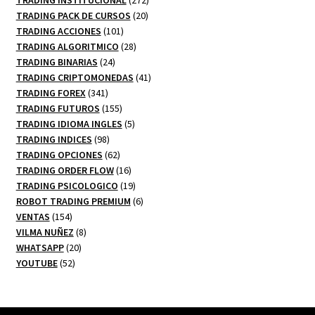
20
productos
TRADING PACK DE CURSOS
20
101
productos
TRADING ACCIONES
101
productos
28
TRADING ALGORITMICO
28
24
productos
TRADING BINARIAS
24
productos
41
TRADING CRIPTOMONEDAS
41
341
productos
TRADING FOREX
341
productos
155
TRADING FUTUROS
155
productos
5
TRADING IDIOMA INGLES
5
98
productos
TRADING INDICES
98
productos
62
TRADING OPCIONES
62
productos
16
TRADING ORDER FLOW
16
productos
19
TRADING PSICOLOGICO
19
productos
6
ROBOT TRADING PREMIUM
6
154
productos
VENTAS
154
productos
8
VILMA NUÑEZ
8
20
productos
WHATSAPP
20
52
productos
YOUTUBE
52
productos