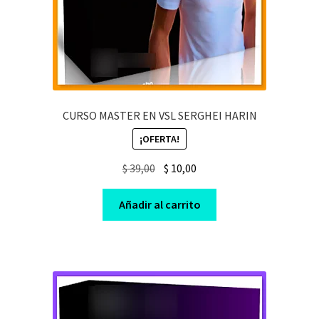
CURSO MASTER EN VSL SERGHEI HARIN
¡OFERTA!
Original
Current
$
39,00
$
10,00
price
price
was:
is:
Añadir al carrito
$ 39,00.
$ 10,00.