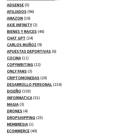
5
productos
ADSENSE
5
productos
96
AFILIADOS
96
16
productos
AMAZON
16
productos
2
AXIE INFINITY
2
productos
46
BIENES Y RAICES
46
24
productos
CHAT GPT
24
productos
9
CARLOS MUÑOZ
9
productos
6
APUESTAS DEPORTIVAS
6
11
productos
COCINA
11
productos
22
COPYWRITING
22
3
productos
ONLY FANS
3
productos
20
CRIPTOMONEDAS
20
productos
216
DESARROLLO PERSONAL
216
103
productos
DISEÑO
103
productos
31
INFORMATICA
31
3
productos
MAGIA
3
productos
4
DRONES
4
productos
25
DROPSHIPPING
25
1
productos
MEMBRESIA
1
producto
40
ECOMMERCE
40