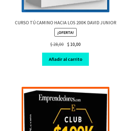
CURSO TÚ CAMINO HACIA LOS 200K DAVID JUNIOR
¡OFERTA!
Original
Current
$
28,00
$
10,00
price
price
was:
is:
Añadir al carrito
$ 28,00.
$ 10,00.