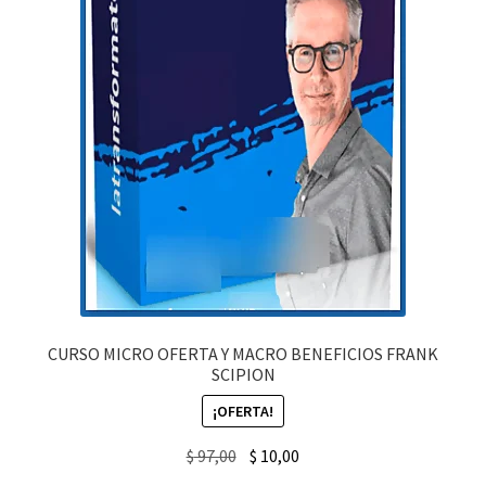
CURSO MICRO OFERTA Y MACRO BENEFICIOS FRANK
SCIPION
¡OFERTA!
Original
Current
$
97,00
$
10,00
price
price