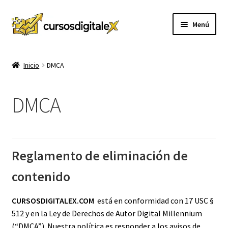
Ir
Ir
Menú
a
al
la
contenido
INICIO
navegación
Inicio
DMCA
TIENDA
DMCA
Expandi
CURSOS
el
menú
MEMBRESIA
hijo
Reglamento de eliminación de
MI CUENTA
contenido
CARRITO
CURSOSDIGITALEX.COM
está en conformidad con 17 USC §
CONTACTO
512 y en la Ley de Derechos de Autor Digital Millennium
(“DMCA”). Nuestra política es responder a los avisos de