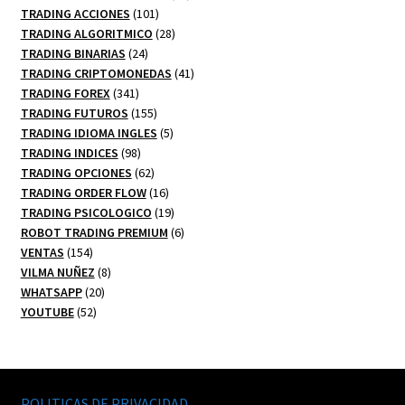
101
productos
TRADING ACCIONES
101
productos
28
TRADING ALGORITMICO
28
24
productos
TRADING BINARIAS
24
productos
41
TRADING CRIPTOMONEDAS
41
341
productos
TRADING FOREX
341
productos
155
TRADING FUTUROS
155
productos
5
TRADING IDIOMA INGLES
5
98
productos
TRADING INDICES
98
productos
62
TRADING OPCIONES
62
productos
16
TRADING ORDER FLOW
16
productos
19
TRADING PSICOLOGICO
19
productos
6
ROBOT TRADING PREMIUM
6
154
productos
VENTAS
154
productos
8
VILMA NUÑEZ
8
20
productos
WHATSAPP
20
52
productos
YOUTUBE
52
productos
POLITICAS DE PRIVACIDAD