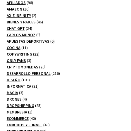
productos
96
AFILIADOS
96
16
productos
AMAZON
16
productos
2
AXIE INFINITY
2
productos
46
BIENES Y RAICES
46
24
productos
CHAT GPT
24
productos
9
CARLOS MUÑOZ
9
productos
6
APUESTAS DEPORTIVAS
6
11
productos
COCINA
11
productos
22
COPYWRITING
22
3
productos
ONLY FANS
3
productos
20
CRIPTOMONEDAS
20
productos
216
DESARROLLO PERSONAL
216
103
productos
DISEÑO
103
productos
31
INFORMATICA
31
3
productos
MAGIA
3
productos
4
DRONES
4
productos
25
DROPSHIPPING
25
1
productos
MEMBRESIA
1
producto
40
ECOMMERCE
40
productos
48
EMBUDOS Y FUNNEL
48
92
productos