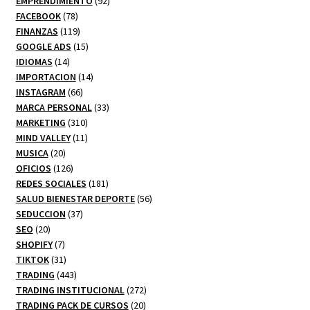
EMPRENDIMIENTO
92
78
productos
FACEBOOK
78
productos
119
FINANZAS
119
productos
15
GOOGLE ADS
15
14
productos
IDIOMAS
14
productos
14
IMPORTACION
14
66
productos
INSTAGRAM
66
productos
33
MARCA PERSONAL
33
310
productos
MARKETING
310
productos
11
MIND VALLEY
11
20
productos
MUSICA
20
productos
126
OFICIOS
126
productos
181
REDES SOCIALES
181
productos
56
SALUD BIENESTAR DEPORTE
56
37
productos
SEDUCCION
37
20
productos
SEO
20
productos
7
SHOPIFY
7
productos
31
TIKTOK
31
productos
443
TRADING
443
productos
272
TRADING INSTITUCIONAL
272
20
productos
TRADING PACK DE CURSOS
20