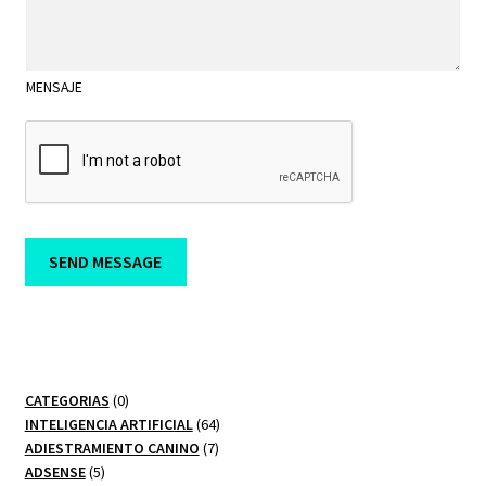
*
s
O
s
*
a
g
MENSAJE
e
*
SEND MESSAGE
0
CATEGORIAS
0
productos
64
INTELIGENCIA ARTIFICIAL
64
7
productos
ADIESTRAMIENTO CANINO
7
5
productos
ADSENSE
5