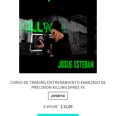
CURSO DE TRADING ENTRENAMIENTO AVANZADO DE
PRECISION KILLING SPREE FX
¡OFERTA!
Original
Current
$
197,00
$
15,00
price
price