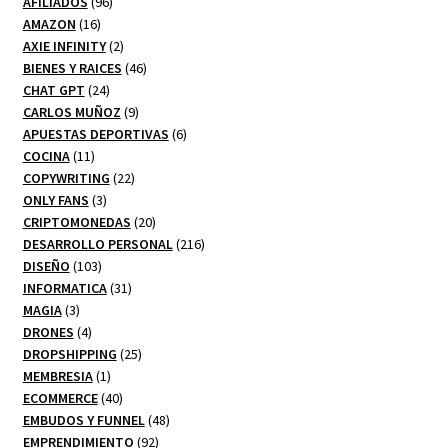
productos
96
AFILIADOS
96
16
productos
AMAZON
16
productos
2
AXIE INFINITY
2
productos
46
BIENES Y RAICES
46
24
productos
CHAT GPT
24
productos
9
CARLOS MUÑOZ
9
productos
6
APUESTAS DEPORTIVAS
6
11
productos
COCINA
11
productos
22
COPYWRITING
22
3
productos
ONLY FANS
3
productos
20
CRIPTOMONEDAS
20
productos
216
DESARROLLO PERSONAL
216
103
productos
DISEÑO
103
productos
31
INFORMATICA
31
3
productos
MAGIA
3
productos
4
DRONES
4
productos
25
DROPSHIPPING
25
1
productos
MEMBRESIA
1
producto
40
ECOMMERCE
40
productos
48
EMBUDOS Y FUNNEL
48
92
productos
EMPRENDIMIENTO
92