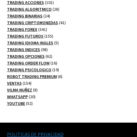
101
productos
TRADING ACCIONES
101
productos
28
TRADING ALGORITMICO
28
24
productos
TRADING BINARIAS
24
productos
41
TRADING CRIPTOMONEDAS
41
341
productos
TRADING FOREX
341
productos
155
TRADING FUTUROS
155
productos
5
TRADING IDIOMA INGLES
5
98
productos
TRADING INDICES
98
productos
62
TRADING OPCIONES
62
productos
16
TRADING ORDER FLOW
16
productos
19
TRADING PSICOLOGICO
19
productos
6
ROBOT TRADING PREMIUM
6
154
productos
VENTAS
154
productos
8
VILMA NUÑEZ
8
20
productos
WHATSAPP
20
52
productos
YOUTUBE
52
productos
POLITICAS DE PRIVACIDAD