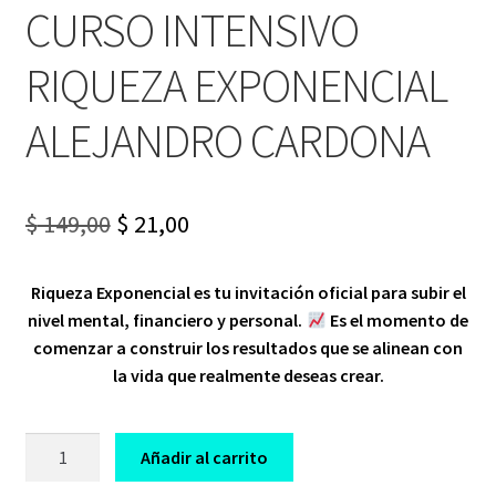
CURSO INTENSIVO
RIQUEZA EXPONENCIAL
ALEJANDRO CARDONA
Original
Current
$
149,00
$
21,00
price
price
Riqueza Exponencial
es tu invitación oficial para subir el
was:
is:
nivel mental, financiero y personal.
Es el momento de
$ 149,00.
$ 21,00.
comenzar a construir los resultados que se alinean con
la
vida que realmente deseas crear
.
CURSO
Añadir al carrito
INTENSIVO