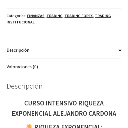
RIQUEZA
EXPONENCIAL
ALEJANDRO
Categorías:
FINANZAS
,
TRADING
,
TRADING FOREX
,
TRADING
INSTITUCIONAL
CARDONA
cantidad
Descripción
Valoraciones (0)
Descripción
CURSO INTENSIVO RIQUEZA
EXPONENCIAL ALEJANDRO CARDONA
RIQUEZA EXPONENCIAL: