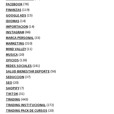
78
productos
FACEBOOK
78
productos
119
FINANZAS
119
productos
15
GOOGLE ADS
15
14
productos
IDIOMAS
14
productos
14
IMPORTACION
14
66
productos
INSTAGRAM
66
productos
33
MARCA PERSONAL
33
310
productos
MARKETING
310
productos
11
MIND VALLEY
11
20
productos
MUSICA
20
productos
126
OFICIOS
126
productos
181
REDES SOCIALES
181
productos
56
SALUD BIENESTAR DEPORTE
56
37
productos
SEDUCCION
37
20
productos
SEO
20
productos
7
SHOPIFY
7
productos
31
TIKTOK
31
productos
443
TRADING
443
productos
272
TRADING INSTITUCIONAL
272
20
productos
TRADING PACK DE CURSOS
20