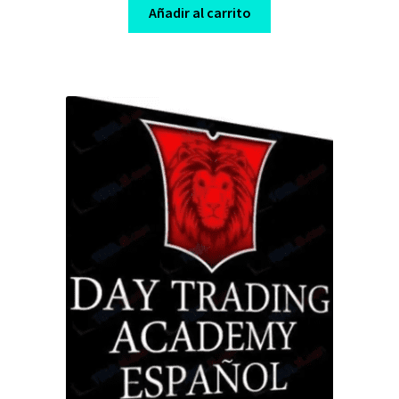
was:
is:
Añadir al carrito
$ 197,00.
$ 15,00.