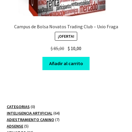
Campus de Bolsa Novatos Trading Club – Uxio Fraga
¡OFERTA!
Original
Current
$
85,00
$
10,00
price
price
was:
is:
Añadir al carrito
$ 85,00.
$ 10,00.
0
CATEGORIAS
0
productos
64
INTELIGENCIA ARTIFICIAL
64
7
productos
ADIESTRAMIENTO CANINO
7
5
productos
ADSENSE
5