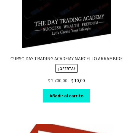
CURSO DAY TRADING ACADEMY MARCELLO ARRAMBIDE
¡OFERTA!
Original
Current
$
2.700,00
$
10,00
price
price
was:
is:
Añadir al carrito
$ 2.700,00.
$ 10,00.