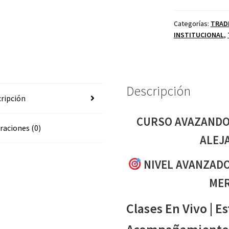
SOBRE
ACCIONES
Categorías:
TRAD
INSTITUCIONAL
,
ALEJANDRO
CARDONA
cantidad
Descripción
ripción
CURSO AVAZANDO
raciones (0)
ALEJ
NIVEL AVANZADO
MER
Clases En Vivo | E