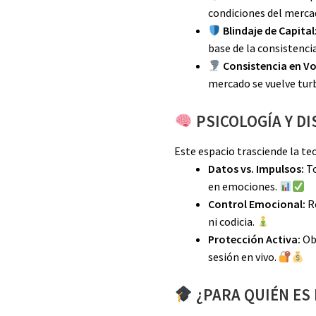
condiciones del merca
Blindaje de Capital
base de la consistencia
Consistencia en Vo
mercado se vuelve tur
PSICOLOGÍA Y DI
Este espacio trasciende la teo
Datos vs. Impulsos:
To
en emociones.
Control Emocional:
Re
ni codicia.
Protección Activa:
Obs
sesión en vivo.
¿PARA QUIÉN ES