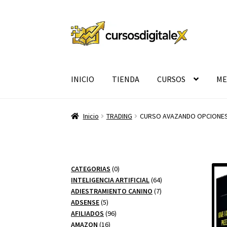
Ir
Ir
a
al
la
contenido
navegación
INICIO
TIENDA
CURSOS
ME
Inicio
TRADING
CURSO AVAZANDO OPCIONES
0
CATEGORIAS
0
productos
64
INTELIGENCIA ARTIFICIAL
64
7
productos
ADIESTRAMIENTO CANINO
7
5
productos
ADSENSE
5
productos
96
AFILIADOS
96
16
productos
AMAZON
16