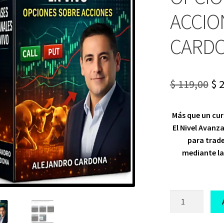
ACCIO
CARD
Or
$
119,00
$
2
pr
Más que un cur
wa
El
Nivel Avanz
$ 1
para trade
mediante l
CURSO
AVAZANDO
OPCIONES