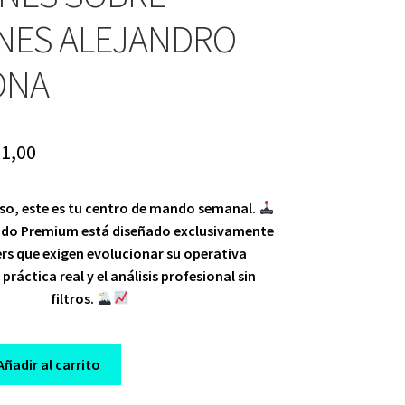
NES ALEJANDRO
ONA
iginal
Current
1,00
ice
price
so, este es tu
centro de mando semanal
.
s:
is:
ado Premium
está diseñado exclusivamente
19,00.
$ 21,00.
rs que exigen evolucionar su operativa
a
práctica real
y el análisis profesional sin
filtros.
Añadir al carrito