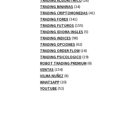
TRADING ALGORITMICO
28
24
productos
TRADING BINARIAS
24
productos
41
TRADING CRIPTOMONEDAS
41
341
productos
TRADING FOREX
341
productos
155
TRADING FUTUROS
155
productos
5
TRADING IDIOMA INGLES
5
98
productos
TRADING INDICES
98
productos
62
TRADING OPCIONES
62
productos
16
TRADING ORDER FLOW
16
productos
19
TRADING PSICOLOGICO
19
productos
6
ROBOT TRADING PREMIUM
6
154
productos
VENTAS
154
productos
8
VILMA NUÑEZ
8
20
productos
WHATSAPP
20
52
productos
YOUTUBE
52
productos