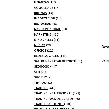
productos
119
FINANZAS
119
productos
15
GOOGLE ADS
15
14
productos
IDIOMAS
14
productos
14
IMPORTACION
14
66
productos
INSTAGRAM
66
productos
33
MARCA PERSONAL
33
310
productos
MARKETING
310
productos
11
MIND VALLEY
11
20
productos
MUSICA
20
Desc
productos
126
OFICIOS
126
productos
181
REDES SOCIALES
181
Valo
productos
56
SALUD BIENESTAR DEPORTE
56
37
productos
SEDUCCION
37
20
productos
SEO
20
productos
7
SHOPIFY
7
productos
31
TIKTOK
31
productos
443
TRADING
443
productos
272
TRADING INSTITUCIONAL
272
20
productos
TRADING PACK DE CURSOS
20
101
productos
TRADING ACCIONES
101
productos
28