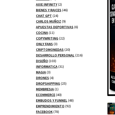
productos
2
AXIE INFINITY
2
productos
46
BIENES Y RAICES
46
24
productos
CHAT GPT
24
productos
9
CARLOS MUÑOZ
9
productos
6
APUESTAS DEPORTIVAS
6
11
productos
COCINA
11
productos
22
COPYWRITING
22
3
productos
ONLY FANS
3
productos
20
CRIPTOMONEDAS
20
productos
216
DESARROLLO PERSONAL
216
103
productos
DISEÑO
103
productos
31
INFORMATICA
31
3
productos
MAGIA
3
productos
4
DRONES
4
productos
25
DROPSHIPPING
25
1
productos
MEMBRESIA
1
producto
40
ECOMMERCE
40
productos
48
EMBUDOS Y FUNNEL
48
92
productos
EMPRENDIMIENTO
92
78
productos
FACEBOOK
78