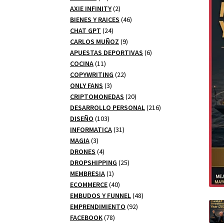
productos
2
AXIE INFINITY
2
productos
46
BIENES Y RAICES
46
24
productos
CHAT GPT
24
productos
9
CARLOS MUÑOZ
9
productos
6
APUESTAS DEPORTIVAS
6
11
productos
COCINA
11
productos
22
COPYWRITING
22
3
productos
ONLY FANS
3
productos
20
CRIPTOMONEDAS
20
productos
216
DESARROLLO PERSONAL
216
103
productos
DISEÑO
103
productos
31
INFORMATICA
31
3
productos
MAGIA
3
productos
4
DRONES
4
productos
25
DROPSHIPPING
25
1
productos
MEMBRESIA
1
producto
40
ECOMMERCE
40
productos
48
EMBUDOS Y FUNNEL
48
92
productos
EMPRENDIMIENTO
92
78
productos
FACEBOOK
78