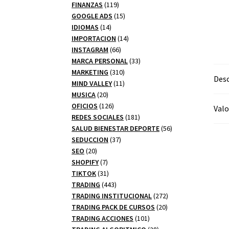
productos
119
FINANZAS
119
productos
15
GOOGLE ADS
15
14
productos
IDIOMAS
14
productos
14
IMPORTACION
14
66
productos
INSTAGRAM
66
productos
33
MARCA PERSONAL
33
310
productos
MARKETING
310
Desc
productos
11
MIND VALLEY
11
20
productos
MUSICA
20
productos
126
OFICIOS
126
Valo
productos
181
REDES SOCIALES
181
productos
56
SALUD BIENESTAR DEPORTE
56
37
productos
SEDUCCION
37
20
productos
SEO
20
productos
7
SHOPIFY
7
productos
31
TIKTOK
31
productos
443
TRADING
443
productos
272
TRADING INSTITUCIONAL
272
20
productos
TRADING PACK DE CURSOS
20
101
productos
TRADING ACCIONES
101
productos
28