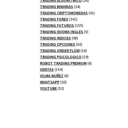
TRADING ALGORITMICO
28
24
productos
TRADING BINARIAS
24
productos
41
TRADING CRIPTOMONEDAS
41
341
productos
TRADING FOREX
341
productos
155
TRADING FUTUROS
155
productos
5
TRADING IDIOMA INGLES
5
98
productos
TRADING INDICES
98
productos
62
TRADING OPCIONES
62
productos
16
TRADING ORDER FLOW
16
productos
19
TRADING PSICOLOGICO
19
productos
6
ROBOT TRADING PREMIUM
6
154
productos
VENTAS
154
productos
8
VILMA NUÑEZ
8
20
productos
WHATSAPP
20
52
productos
YOUTUBE
52
productos