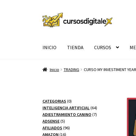
Ir
Ir
a
al
la
contenido
navegación
INICIO
TIENDA
CURSOS
ME
Inicio
TRADING
CURSO MY INVESTIMENT YEAR
0
CATEGORIAS
0
productos
64
INTELIGENCIA ARTIFICIAL
64
7
productos
ADIESTRAMIENTO CANINO
7
5
productos
ADSENSE
5
productos
96
AFILIADOS
96
16
productos
AMAZON
16