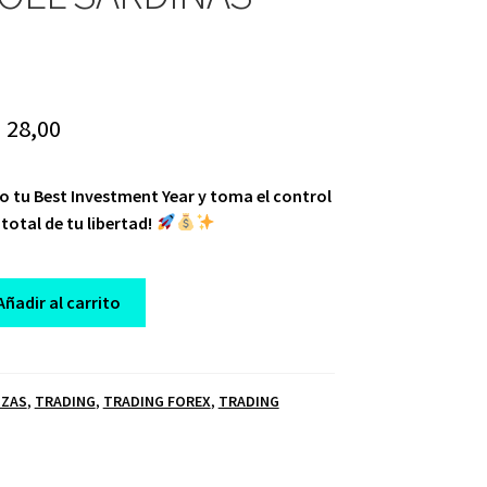
riginal
Current
$
28,00
rice
price
ño tu Best Investment Year y toma el control
as:
is:
total de tu libertad!
 2.900,00.
$ 28,00.
Añadir al carrito
NZAS
,
TRADING
,
TRADING FOREX
,
TRADING