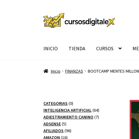
Ir
Ir
a
al
la
contenido
navegación
INICIO
TIENDA
CURSOS
ME
Inicio
FINANZAS
BOOTCAMP MENTES MILLONA
0
CATEGORIAS
0
productos
64
INTELIGENCIA ARTIFICIAL
64
7
productos
ADIESTRAMIENTO CANINO
7
5
productos
ADSENSE
5
productos
96
AFILIADOS
96
16
productos
AMAZON
16