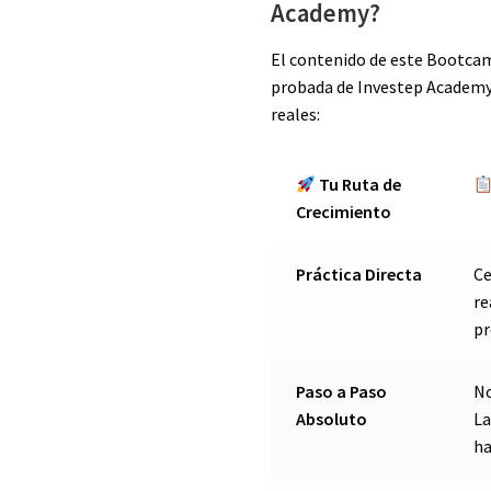
Academy?
El contenido de este Bootca
probada de Investep Academy
reales:
Tu Ruta de
Crecimiento
Práctica Directa
Ce
re
pr
Paso a Paso
No
Absoluto
La
ha