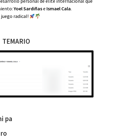
esarrollo personal de élite internacional que
miento:
Yoel Sardiñas
e
Ismael Cala
.
 juego radical!
TEMARIO
i pa
uro