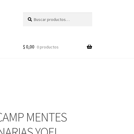
Buscar
Buscar
por:
$
0,00
0 productos
CAMP MENTES
NARIAS YOEL