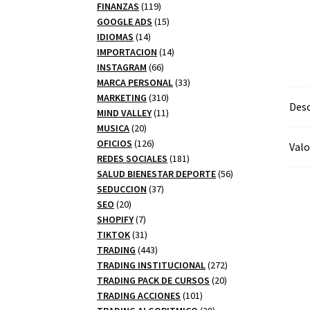
productos
119
FINANZAS
119
productos
15
GOOGLE ADS
15
14
productos
IDIOMAS
14
productos
14
IMPORTACION
14
66
productos
INSTAGRAM
66
productos
33
MARCA PERSONAL
33
310
productos
MARKETING
310
Desc
productos
11
MIND VALLEY
11
20
productos
MUSICA
20
productos
126
OFICIOS
126
Valo
productos
181
REDES SOCIALES
181
productos
56
SALUD BIENESTAR DEPORTE
56
37
productos
SEDUCCION
37
20
productos
SEO
20
productos
7
SHOPIFY
7
productos
31
TIKTOK
31
productos
443
TRADING
443
productos
272
TRADING INSTITUCIONAL
272
20
productos
TRADING PACK DE CURSOS
20
101
productos
TRADING ACCIONES
101
productos
28