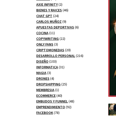
productos
2
AXIE INFINITY
2
productos
46
BIENES Y RAICES
46
24
productos
CHAT GPT
24
productos
9
CARLOS MUÑOZ
9
productos
6
APUESTAS DEPORTIVAS
6
11
productos
COCINA
11
productos
22
COPYWRITING
22
3
productos
ONLY FANS
3
productos
20
CRIPTOMONEDAS
20
productos
216
DESARROLLO PERSONAL
216
103
productos
DISEÑO
103
productos
31
INFORMATICA
31
3
productos
MAGIA
3
productos
4
DRONES
4
productos
25
DROPSHIPPING
25
1
productos
MEMBRESIA
1
producto
40
ECOMMERCE
40
productos
48
EMBUDOS Y FUNNEL
48
92
productos
EMPRENDIMIENTO
92
78
productos
FACEBOOK
78