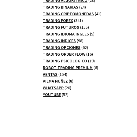
TRADING ALGORITMICO
28
24
productos
TRADING BINARIAS
24
productos
41
TRADING CRIPTOMONEDAS
41
341
productos
TRADING FOREX
341
productos
155
TRADING FUTUROS
155
productos
5
TRADING IDIOMA INGLES
5
98
productos
TRADING INDICES
98
productos
62
TRADING OPCIONES
62
productos
16
TRADING ORDER FLOW
16
productos
19
TRADING PSICOLOGICO
19
productos
6
ROBOT TRADING PREMIUM
6
154
productos
VENTAS
154
productos
8
VILMA NUÑEZ
8
20
productos
WHATSAPP
20
52
productos
YOUTUBE
52
productos