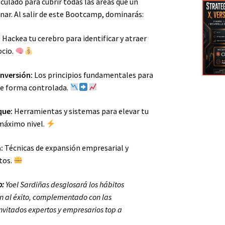
culado para cubrir todas las áreas que un
nar. Al salir de este Bootcamp, dominarás:
:
Hackea tu cerebro para identificar y atraer
ocio.
Inversión:
Los principios fundamentales para
 de forma controlada.
que:
Herramientas y sistemas para elevar tu
 máximo nivel.
:
Técnicas de expansión empresarial y
tos.
o:
Yoel Sardiñas desglosará los hábitos
on al éxito, complementado con las
vitados expertos y empresarios top a