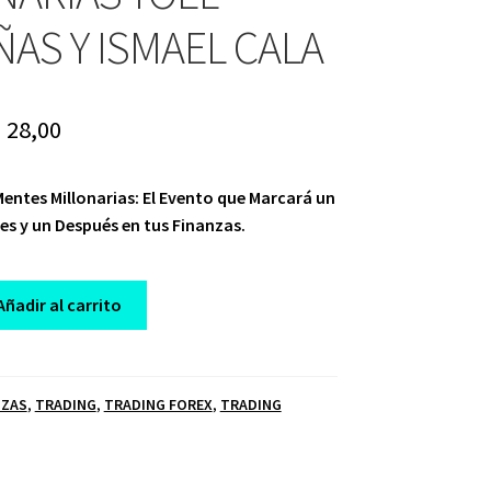
ÑAS Y ISMAEL CALA
riginal
Current
$
28,00
rice
price
ntes Millonarias: El Evento que Marcará un
as:
is:
es y un Después en tus Finanzas.
 1.887,00.
$ 28,00.
Añadir al carrito
NZAS
,
TRADING
,
TRADING FOREX
,
TRADING