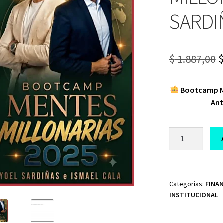
SARDI
O
$
1.887,00
p
Bootcamp Me
w
Ant
$
BOOTCAMP
MENTES
MILLONARIAS
YOEL
SARDIÑAS
Categorías:
FINA
INSTITUCIONAL
Y
ISMAEL
CALA