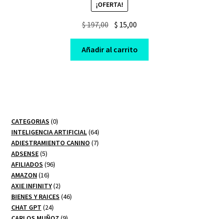
¡OFERTA!
Original
Current
$
197,00
$
15,00
price
price
was:
is:
Añadir al carrito
$ 197,00.
$ 15,00.
0
CATEGORIAS
0
productos
64
INTELIGENCIA ARTIFICIAL
64
7
productos
ADIESTRAMIENTO CANINO
7
5
productos
ADSENSE
5
productos
96
AFILIADOS
96
16
productos
AMAZON
16
productos
2
AXIE INFINITY
2
productos
46
BIENES Y RAICES
46
24
productos
CHAT GPT
24
productos
9
CARLOS MUÑOZ
9