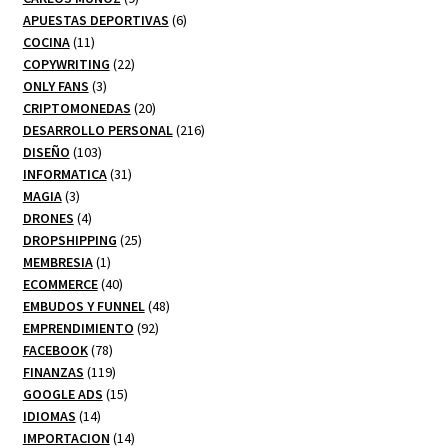
productos
6
APUESTAS DEPORTIVAS
6
11
productos
COCINA
11
productos
22
COPYWRITING
22
3
productos
ONLY FANS
3
productos
20
CRIPTOMONEDAS
20
productos
216
DESARROLLO PERSONAL
216
103
productos
DISEÑO
103
productos
31
INFORMATICA
31
3
productos
MAGIA
3
productos
4
DRONES
4
productos
25
DROPSHIPPING
25
1
productos
MEMBRESIA
1
producto
40
ECOMMERCE
40
productos
48
EMBUDOS Y FUNNEL
48
92
productos
EMPRENDIMIENTO
92
78
productos
FACEBOOK
78
productos
119
FINANZAS
119
productos
15
GOOGLE ADS
15
14
productos
IDIOMAS
14
productos
14
IMPORTACION
14