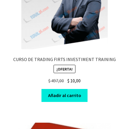
CURSO DE TRADING FIRTS INVESTIMENT TRAINING
¡OFERTA!
Original
Current
$
497,00
$
10,00
price
price
was:
is:
Añadir al carrito
$ 497,00.
$ 10,00.