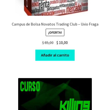
Campus de Bolsa Novatos Trading Club – Uxio Fraga
¡OFERTA!
Original
Current
$
85,00
$
10,00
price
price
was:
is:
Añadir al carrito
$ 85,00.
$ 10,00.