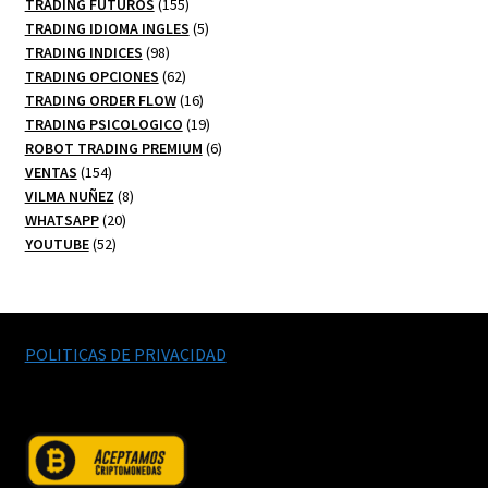
productos
155
TRADING FUTUROS
155
productos
5
TRADING IDIOMA INGLES
5
98
productos
TRADING INDICES
98
productos
62
TRADING OPCIONES
62
productos
16
TRADING ORDER FLOW
16
productos
19
TRADING PSICOLOGICO
19
productos
6
ROBOT TRADING PREMIUM
6
154
productos
VENTAS
154
productos
8
VILMA NUÑEZ
8
20
productos
WHATSAPP
20
52
productos
YOUTUBE
52
productos
POLITICAS DE PRIVACIDAD