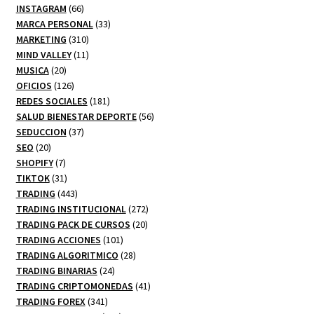
66
productos
INSTAGRAM
66
productos
33
MARCA PERSONAL
33
310
productos
MARKETING
310
productos
11
MIND VALLEY
11
20
productos
MUSICA
20
productos
126
OFICIOS
126
productos
181
REDES SOCIALES
181
productos
56
SALUD BIENESTAR DEPORTE
56
37
productos
SEDUCCION
37
20
productos
SEO
20
productos
7
SHOPIFY
7
productos
31
TIKTOK
31
productos
443
TRADING
443
productos
272
TRADING INSTITUCIONAL
272
20
productos
TRADING PACK DE CURSOS
20
101
productos
TRADING ACCIONES
101
productos
28
TRADING ALGORITMICO
28
24
productos
TRADING BINARIAS
24
productos
41
TRADING CRIPTOMONEDAS
41
341
productos
TRADING FOREX
341