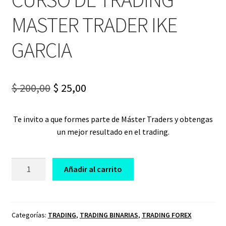
MASTER TRADER IKE
GARCIA
Original
Current
$
200,00
$
25,00
price
price
Te invito a que formes parte de Máster Traders y obtengas
was:
is:
un mejor resultado en el trading.
$ 200,00.
$ 25,00.
CURSO
Añadir al carrito
DE
TRADING
MASTER
TRADER
Categorías:
TRADING
,
TRADING BINARIAS
,
TRADING FOREX