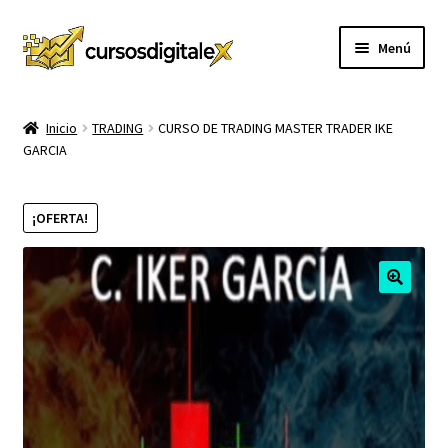
Ir
Ir
Menú
a
al
la
contenido
INICIO
navegación
Inicio
TRADING
CURSO DE TRADING MASTER TRADER IKE
GARCIA
TIENDA
Expandi
CURSOS
¡OFERTA!
el
menú
MEMBRESIA
hijo
MI CUENTA
CARRITO
CONTACTO