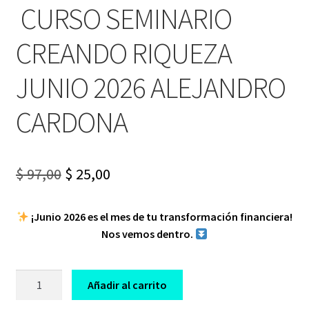
CURSO SEMINARIO
CREANDO RIQUEZA
JUNIO 2026 ALEJANDRO
CARDONA
Original
Current
$
97,00
$
25,00
price
price
¡Junio 2026 es el mes de tu transformación financiera!
was:
is:
Nos vemos dentro.
$ 97,00.
$ 25,00.
CURSO
Añadir al carrito
SEMINARIO