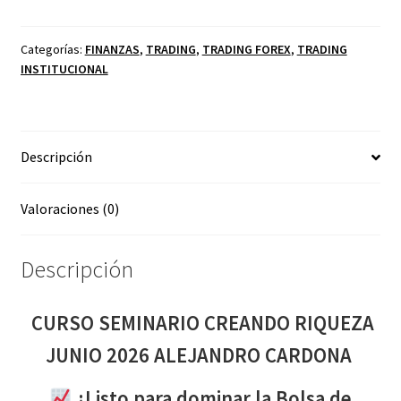
CREANDO
RIQUEZA
JUNIO
Categorías:
FINANZAS
,
TRADING
,
TRADING FOREX
,
TRADING
INSTITUCIONAL
2026
ALEJANDRO
CARDONA
cantidad
Descripción
Valoraciones (0)
Descripción
CURSO SEMINARIO CREANDO RIQUEZA
JUNIO 2026 ALEJANDRO CARDONA
¿Listo para dominar la Bolsa de