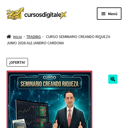
Ir
Ir
Menú
a
al
la
contenido
INICIO
navegación
Inicio
TRADING
CURSO SEMINARIO CREANDO RIQUEZA
JUNIO 2026 ALEJANDRO CARDONA
TIENDA
Expandi
CURSOS
¡OFERTA!
el
menú
MEMBRESIA
hijo
MI CUENTA
CARRITO
CONTACTO