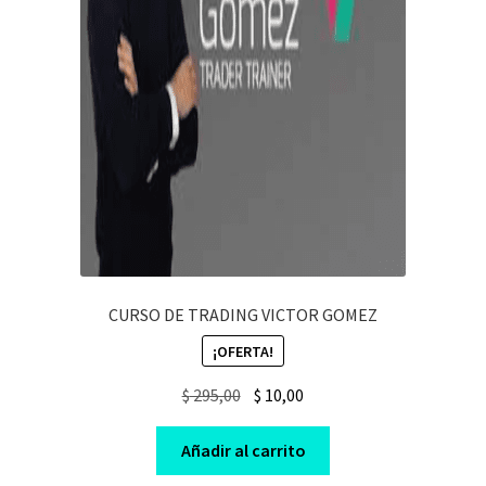
CURSO DE TRADING VICTOR GOMEZ
¡OFERTA!
Original
Current
$
295,00
$
10,00
price
price
was:
is:
Añadir al carrito
$ 295,00.
$ 10,00.