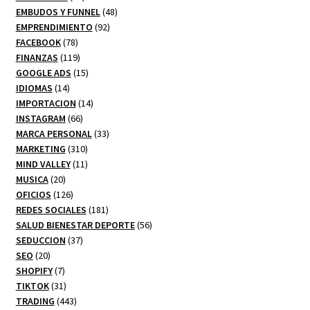
productos
48
EMBUDOS Y FUNNEL
48
92
productos
EMPRENDIMIENTO
92
78
productos
FACEBOOK
78
productos
119
FINANZAS
119
productos
15
GOOGLE ADS
15
14
productos
IDIOMAS
14
productos
14
IMPORTACION
14
66
productos
INSTAGRAM
66
productos
33
MARCA PERSONAL
33
310
productos
MARKETING
310
productos
11
MIND VALLEY
11
20
productos
MUSICA
20
productos
126
OFICIOS
126
productos
181
REDES SOCIALES
181
productos
56
SALUD BIENESTAR DEPORTE
56
37
productos
SEDUCCION
37
20
productos
SEO
20
productos
7
SHOPIFY
7
productos
31
TIKTOK
31
productos
443
TRADING
443