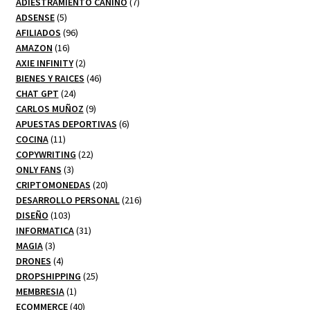
7
productos
ADIESTRAMIENTO CANINO
7
5
productos
ADSENSE
5
productos
96
AFILIADOS
96
16
productos
AMAZON
16
productos
2
AXIE INFINITY
2
productos
46
BIENES Y RAICES
46
24
productos
CHAT GPT
24
productos
9
CARLOS MUÑOZ
9
productos
6
APUESTAS DEPORTIVAS
6
11
productos
COCINA
11
productos
22
COPYWRITING
22
3
productos
ONLY FANS
3
productos
20
CRIPTOMONEDAS
20
productos
216
DESARROLLO PERSONAL
216
103
productos
DISEÑO
103
productos
31
INFORMATICA
31
3
productos
MAGIA
3
productos
4
DRONES
4
productos
25
DROPSHIPPING
25
1
productos
MEMBRESIA
1
producto
40
ECOMMERCE
40