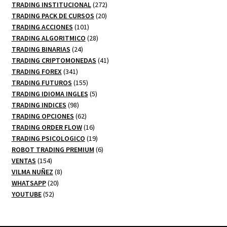
productos
272
TRADING INSTITUCIONAL
272
20
productos
TRADING PACK DE CURSOS
20
101
productos
TRADING ACCIONES
101
productos
28
TRADING ALGORITMICO
28
24
productos
TRADING BINARIAS
24
productos
41
TRADING CRIPTOMONEDAS
41
341
productos
TRADING FOREX
341
productos
155
TRADING FUTUROS
155
productos
5
TRADING IDIOMA INGLES
5
98
productos
TRADING INDICES
98
productos
62
TRADING OPCIONES
62
productos
16
TRADING ORDER FLOW
16
productos
19
TRADING PSICOLOGICO
19
productos
6
ROBOT TRADING PREMIUM
6
154
productos
VENTAS
154
productos
8
VILMA NUÑEZ
8
20
productos
WHATSAPP
20
52
productos
YOUTUBE
52
productos