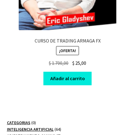
CURSO DE TRADING ARMAGA FX
¡OFERTA!
Original
Current
$
1.700,00
$
25,00
price
price
was:
is:
Añadir al carrito
$ 1.700,00.
$ 25,00.
0
CATEGORIAS
0
productos
64
INTELIGENCIA ARTIFICIAL
64