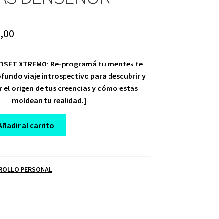
ginal
Current
,00
ce
price
NDSET XTREMO: Re-programá tu mente» te
:
is:
ofundo viaje introspectivo para descubrir y
,00.
$ 10,00.
el origen de tus creencias y cómo estas
moldean tu realidad.]
Añadir al carrito
ROLLO PERSONAL