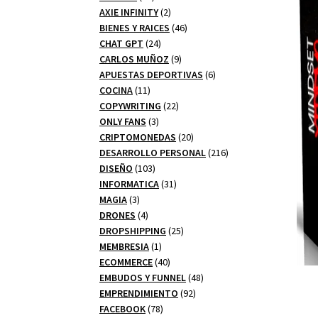
productos
2
AXIE INFINITY
2
productos
46
BIENES Y RAICES
46
24
productos
CHAT GPT
24
productos
9
CARLOS MUÑOZ
9
productos
6
APUESTAS DEPORTIVAS
6
11
productos
COCINA
11
productos
22
COPYWRITING
22
3
productos
ONLY FANS
3
productos
20
CRIPTOMONEDAS
20
productos
216
DESARROLLO PERSONAL
216
103
productos
DISEÑO
103
productos
31
INFORMATICA
31
3
productos
MAGIA
3
productos
4
DRONES
4
productos
25
DROPSHIPPING
25
1
productos
MEMBRESIA
1
producto
40
ECOMMERCE
40
productos
48
EMBUDOS Y FUNNEL
48
92
productos
EMPRENDIMIENTO
92
78
productos
FACEBOOK
78