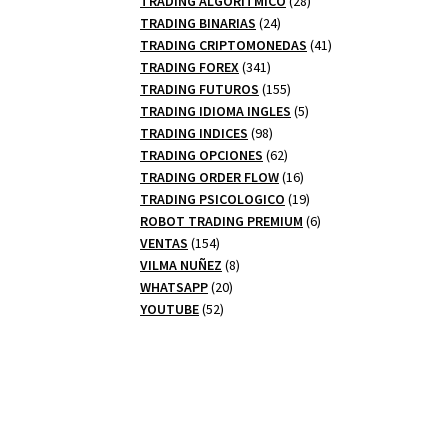
TRADING ALGORITMICO
28
24
productos
TRADING BINARIAS
24
productos
41
TRADING CRIPTOMONEDAS
41
341
productos
TRADING FOREX
341
productos
155
TRADING FUTUROS
155
productos
5
TRADING IDIOMA INGLES
5
98
productos
TRADING INDICES
98
productos
62
TRADING OPCIONES
62
productos
16
TRADING ORDER FLOW
16
productos
19
TRADING PSICOLOGICO
19
productos
6
ROBOT TRADING PREMIUM
6
154
productos
VENTAS
154
productos
8
VILMA NUÑEZ
8
20
productos
WHATSAPP
20
52
productos
YOUTUBE
52
productos