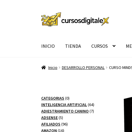
Ir
Ir
a
al
la
contenido
navegación
INICIO
TIENDA
CURSOS
ME
Inicio
DESARROLLO PERSONAL
CURSO MIND
0
CATEGORIAS
0
productos
64
INTELIGENCIA ARTIFICIAL
64
7
productos
ADIESTRAMIENTO CANINO
7
5
productos
ADSENSE
5
productos
96
AFILIADOS
96
16
productos
AMAZON
16