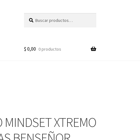
Buscar
Buscar
por:
$
0,00
0 productos
 MINDSET XTREMO
AS BENSEÑOR