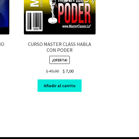
IO
CURSO MASTER CLASS HABLA
CON PODER
¡OFERTA!
nt
Original
Current
$
49,00
$
7,00
price
price
was:
is:
Añadir al carrito
$ 49,00.
$ 7,00.