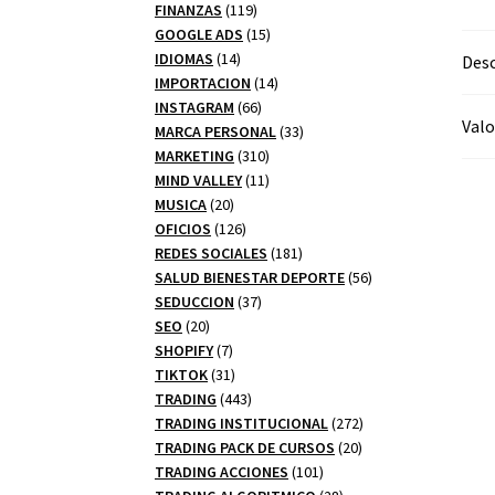
productos
119
FINANZAS
119
productos
15
GOOGLE ADS
15
14
productos
IDIOMAS
14
Desc
productos
14
IMPORTACION
14
66
productos
INSTAGRAM
66
Valo
productos
33
MARCA PERSONAL
33
310
productos
MARKETING
310
productos
11
MIND VALLEY
11
20
productos
MUSICA
20
productos
126
OFICIOS
126
productos
181
REDES SOCIALES
181
productos
56
SALUD BIENESTAR DEPORTE
56
37
productos
SEDUCCION
37
20
productos
SEO
20
productos
7
SHOPIFY
7
productos
31
TIKTOK
31
productos
443
TRADING
443
productos
272
TRADING INSTITUCIONAL
272
20
productos
TRADING PACK DE CURSOS
20
101
productos
TRADING ACCIONES
101
productos
28