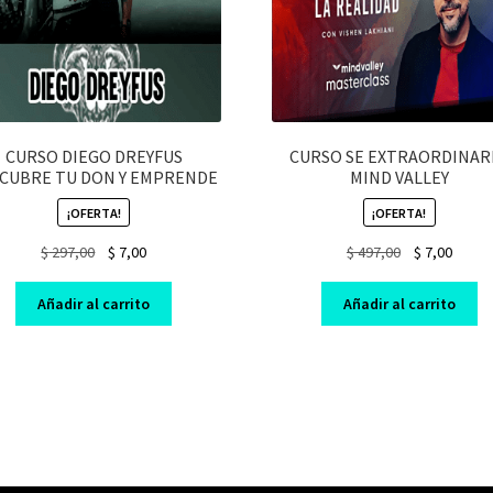
CURSO DIEGO DREYFUS
CURSO SE EXTRAORDINAR
CUBRE TU DON Y EMPRENDE
MIND VALLEY
¡OFERTA!
¡OFERTA!
Original
Current
Original
Curre
$
297,00
$
7,00
$
497,00
$
7,00
price
price
price
price
was:
is:
was:
is:
Añadir al carrito
Añadir al carrito
$ 297,00.
$ 7,00.
$ 497,00.
$ 7,00.