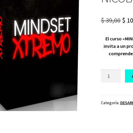
Ori
$
39,00
$
10
pri
El curso «MI
was
invita a un pr
$ 39
comprender 
CURSO
MINDSET
XTREMO
NICOLAS
BENSEÑOR
Categoría:
DESAR
cantidad