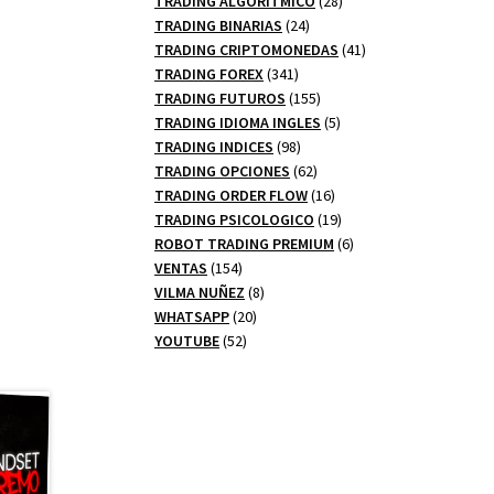
TRADING ALGORITMICO
28
24
productos
TRADING BINARIAS
24
productos
41
TRADING CRIPTOMONEDAS
41
341
productos
TRADING FOREX
341
productos
155
TRADING FUTUROS
155
productos
5
TRADING IDIOMA INGLES
5
98
productos
TRADING INDICES
98
productos
62
TRADING OPCIONES
62
productos
16
TRADING ORDER FLOW
16
productos
19
TRADING PSICOLOGICO
19
productos
6
ROBOT TRADING PREMIUM
6
154
productos
VENTAS
154
productos
8
VILMA NUÑEZ
8
20
productos
WHATSAPP
20
52
productos
YOUTUBE
52
productos