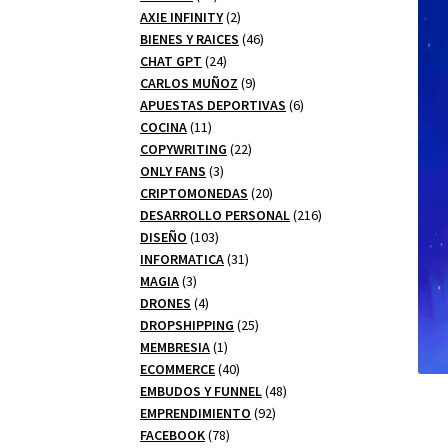
productos
2
AXIE INFINITY
2
productos
46
BIENES Y RAICES
46
24
productos
CHAT GPT
24
productos
9
CARLOS MUÑOZ
9
productos
6
APUESTAS DEPORTIVAS
6
11
productos
COCINA
11
productos
22
COPYWRITING
22
3
productos
ONLY FANS
3
productos
20
CRIPTOMONEDAS
20
productos
216
DESARROLLO PERSONAL
216
103
productos
DISEÑO
103
productos
31
INFORMATICA
31
3
productos
MAGIA
3
productos
4
DRONES
4
productos
25
DROPSHIPPING
25
1
productos
MEMBRESIA
1
producto
40
ECOMMERCE
40
productos
48
EMBUDOS Y FUNNEL
48
92
productos
EMPRENDIMIENTO
92
78
productos
FACEBOOK
78