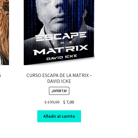
G
CURSO ESCAPA DE LA MATRIX –
DAVID ICKE
¡OFERTA!
nt
Original
Current
$
199,00
$
7,00
price
price
was:
is:
Añadir al carrito
$ 199,00.
$ 7,00.