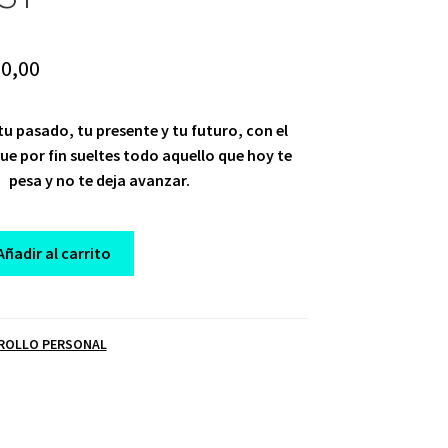
iginal
Current
0,00
ice
price
 tu pasado, tu presente y tu futuro, con el
s:
is:
ue por fin sueltes todo aquello que hoy te
47,00.
$ 10,00.
pesa y no te deja avanzar.
Añadir al carrito
ROLLO PERSONAL