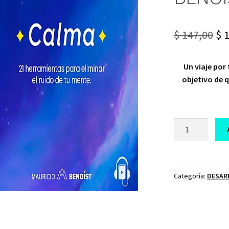
Or
$
147,00
$
1
pr
Un viaje por
wa
objetivo de q
$ 1
CURSO
CALMA
MAURICIO
BENOIST
cantidad
Categoría:
DESAR