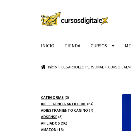
Ir
Ir
a
al
la
contenido
navegación
INICIO
TIENDA
CURSOS
ME
Inicio
DESARROLLO PERSONAL
CURSO CALM
0
CATEGORIAS
0
productos
64
INTELIGENCIA ARTIFICIAL
64
7
productos
ADIESTRAMIENTO CANINO
7
5
productos
ADSENSE
5
productos
96
AFILIADOS
96
16
productos
AMAZON
16