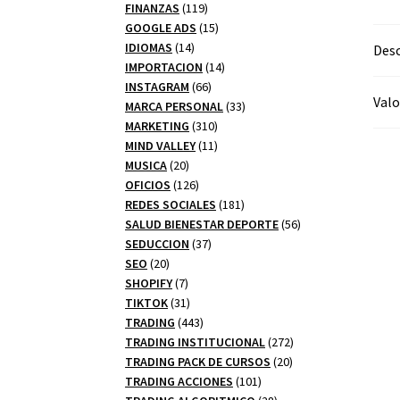
productos
119
FINANZAS
119
productos
15
GOOGLE ADS
15
14
productos
IDIOMAS
14
Desc
productos
14
IMPORTACION
14
66
productos
INSTAGRAM
66
Valo
productos
33
MARCA PERSONAL
33
310
productos
MARKETING
310
productos
11
MIND VALLEY
11
20
productos
MUSICA
20
productos
126
OFICIOS
126
productos
181
REDES SOCIALES
181
productos
56
SALUD BIENESTAR DEPORTE
56
37
productos
SEDUCCION
37
20
productos
SEO
20
productos
7
SHOPIFY
7
productos
31
TIKTOK
31
productos
443
TRADING
443
productos
272
TRADING INSTITUCIONAL
272
20
productos
TRADING PACK DE CURSOS
20
101
productos
TRADING ACCIONES
101
productos
28