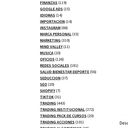
productos
119
FINANZAS
119
productos
15
GOOGLE ADS
15
14
productos
IDIOMAS
14
productos
14
IMPORTACION
14
66
productos
INSTAGRAM
66
productos
33
MARCA PERSONAL
33
310
productos
MARKETING
310
productos
11
MIND VALLEY
11
20
productos
MUSICA
20
productos
126
OFICIOS
126
productos
181
REDES SOCIALES
181
productos
56
SALUD BIENESTAR DEPORTE
56
37
productos
SEDUCCION
37
20
productos
SEO
20
productos
7
SHOPIFY
7
productos
31
TIKTOK
31
productos
443
TRADING
443
productos
272
TRADING INSTITUCIONAL
272
20
productos
TRADING PACK DE CURSOS
20
101
productos
TRADING ACCIONES
101
Desc
productos
28