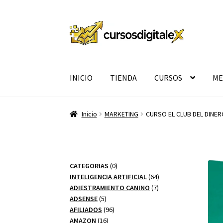
Ir
Ir
a
al
la
contenido
navegación
INICIO
TIENDA
CURSOS
ME
Inicio
MARKETING
CURSO EL CLUB DEL DINER
0
CATEGORIAS
0
productos
64
INTELIGENCIA ARTIFICIAL
64
7
productos
ADIESTRAMIENTO CANINO
7
5
productos
ADSENSE
5
productos
96
AFILIADOS
96
16
productos
AMAZON
16