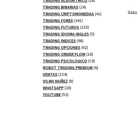
TRADING ALGORITMICO
28
24
productos
TRADING BINARIAS
24
Valo
productos
41
TRADING CRIPTOMONEDAS
41
341
productos
TRADING FOREX
341
productos
155
TRADING FUTUROS
155
productos
5
TRADING IDIOMA INGLES
5
98
productos
TRADING INDICES
98
productos
62
TRADING OPCIONES
62
productos
16
TRADING ORDER FLOW
16
productos
19
TRADING PSICOLOGICO
19
productos
6
ROBOT TRADING PREMIUM
6
154
productos
VENTAS
154
productos
8
VILMA NUÑEZ
8
20
productos
WHATSAPP
20
52
productos
YOUTUBE
52
productos