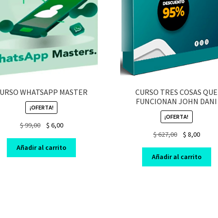
URSO WHATSAPP MASTER
CURSO TRES COSAS QUE
FUNCIONAN JOHN DANI
¡OFERTA!
¡OFERTA!
Original
Current
$
99,00
$
6,00
Original
Curre
$
627,00
$
8,00
price
price
price
price
was:
is:
Añadir al carrito
was:
is:
$ 99,00.
$ 6,00.
Añadir al carrito
$ 627,00.
$ 8,00.