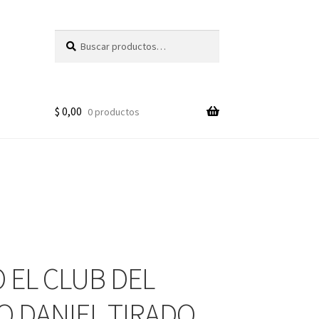
Buscar
Buscar
por:
$
0,00
0 productos
 EL CLUB DEL
O DANIEL TIRADO