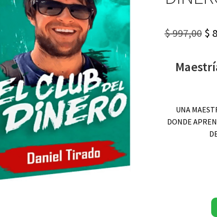
Or
$
997,00
$
8
pr
Maestrí
wa
$ 9
UNA MAESTR
DONDE APREN
D