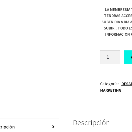
LA MEMBRESIA 
TENDRAS ACCES
SUBEN DIA A DIA
SUBIR , TODO E
INFORMACION A
CURSO
EL
CLUB
DEL
DINERO
Categorías:
DESA
MARKETING
DANIEL
TIRADO
cantidad
Descripción
ripción