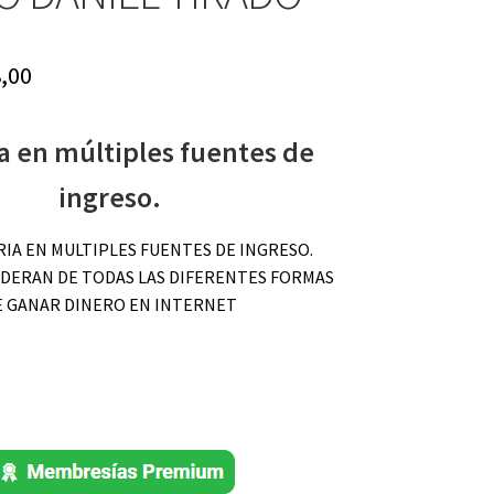
iginal
Current
,00
ice
price
a en múltiples fuentes de
s:
is:
97,00.
$ 8,00.
ingreso.
IA EN MULTIPLES FUENTES DE INGRESO.
DERAN DE TODAS LAS DIFERENTES FORMAS
E GANAR DINERO EN INTERNET