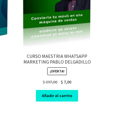
CURSO MAESTRIA WHATSAPP
MARKETING PABLO DELGADILLO
¡OFERTA!
nt
Original
Current
$
297,00
$
7,00
price
price
was:
is:
Añadir al carrito
$ 297,00.
$ 7,00.