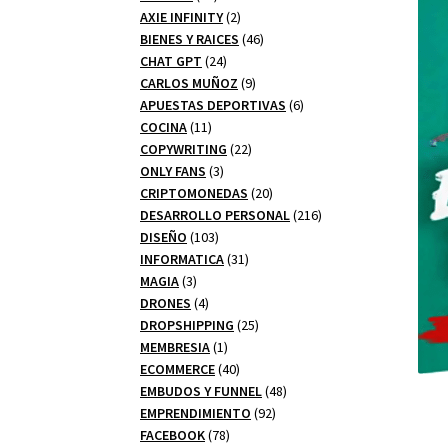
productos
2
AXIE INFINITY
2
productos
46
BIENES Y RAICES
46
24
productos
CHAT GPT
24
productos
9
CARLOS MUÑOZ
9
productos
6
APUESTAS DEPORTIVAS
6
11
productos
COCINA
11
productos
22
COPYWRITING
22
3
productos
ONLY FANS
3
productos
20
CRIPTOMONEDAS
20
productos
216
DESARROLLO PERSONAL
216
103
productos
DISEÑO
103
productos
31
INFORMATICA
31
3
productos
MAGIA
3
productos
4
DRONES
4
productos
25
DROPSHIPPING
25
1
productos
MEMBRESIA
1
producto
40
ECOMMERCE
40
productos
48
EMBUDOS Y FUNNEL
48
92
productos
EMPRENDIMIENTO
92
78
productos
FACEBOOK
78