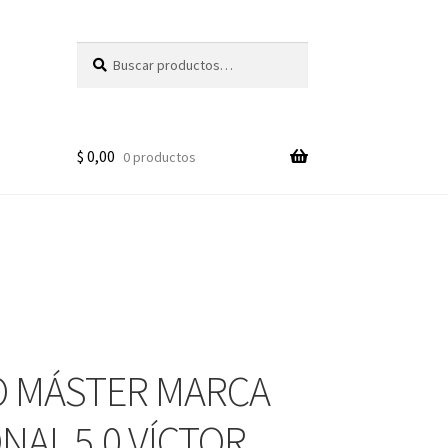
Buscar
Buscar
por:
$
0,00
0 productos
 MÁSTER MARCA
NAL 5.0 VÍCTOR