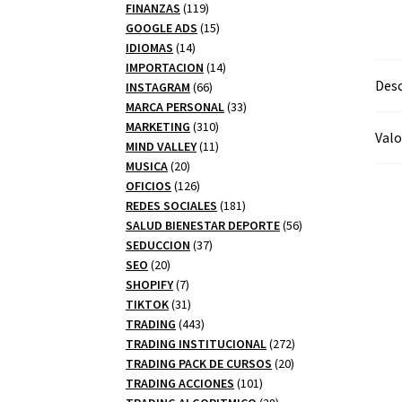
productos
119
FINANZAS
119
productos
15
GOOGLE ADS
15
14
productos
IDIOMAS
14
productos
14
IMPORTACION
14
Desc
66
productos
INSTAGRAM
66
productos
33
MARCA PERSONAL
33
310
productos
MARKETING
310
Valo
productos
11
MIND VALLEY
11
20
productos
MUSICA
20
productos
126
OFICIOS
126
productos
181
REDES SOCIALES
181
productos
56
SALUD BIENESTAR DEPORTE
56
37
productos
SEDUCCION
37
20
productos
SEO
20
productos
7
SHOPIFY
7
productos
31
TIKTOK
31
productos
443
TRADING
443
productos
272
TRADING INSTITUCIONAL
272
20
productos
TRADING PACK DE CURSOS
20
101
productos
TRADING ACCIONES
101
productos
28