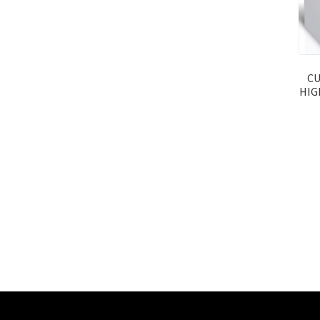
CU
HIG