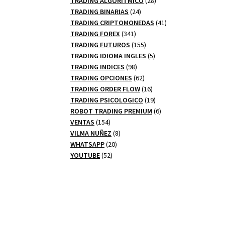
TRADING ALGORITMICO
28
24
productos
TRADING BINARIAS
24
productos
41
TRADING CRIPTOMONEDAS
41
341
productos
TRADING FOREX
341
productos
155
TRADING FUTUROS
155
productos
5
TRADING IDIOMA INGLES
5
98
productos
TRADING INDICES
98
productos
62
TRADING OPCIONES
62
productos
16
TRADING ORDER FLOW
16
productos
19
TRADING PSICOLOGICO
19
productos
6
ROBOT TRADING PREMIUM
6
154
productos
VENTAS
154
productos
8
VILMA NUÑEZ
8
20
productos
WHATSAPP
20
52
productos
YOUTUBE
52
productos