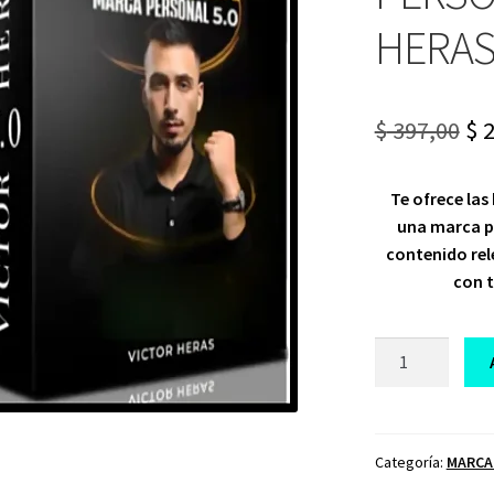
HERA
Or
$
397,00
$
2
pr
Te ofrece las
wa
una marca pe
$ 3
contenido rel
con 
CURSO
MÁSTER
MARCA
PERSONAL
5.0
Categoría:
MARCA
VÍCTOR