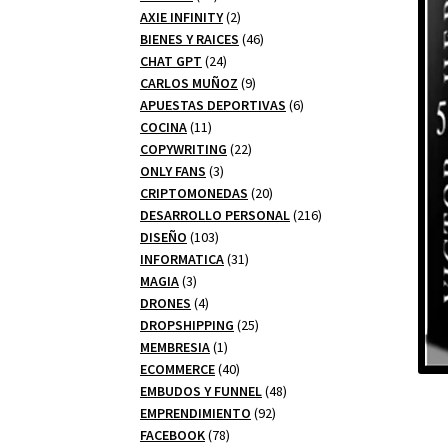
productos
2
AXIE INFINITY
2
productos
46
BIENES Y RAICES
46
24
productos
CHAT GPT
24
productos
9
CARLOS MUÑOZ
9
productos
6
APUESTAS DEPORTIVAS
6
11
productos
COCINA
11
productos
22
COPYWRITING
22
3
productos
ONLY FANS
3
productos
20
CRIPTOMONEDAS
20
productos
216
DESARROLLO PERSONAL
216
103
productos
DISEÑO
103
productos
31
INFORMATICA
31
3
productos
MAGIA
3
productos
4
DRONES
4
productos
25
DROPSHIPPING
25
1
productos
MEMBRESIA
1
producto
40
ECOMMERCE
40
productos
48
EMBUDOS Y FUNNEL
48
92
productos
EMPRENDIMIENTO
92
78
productos
FACEBOOK
78