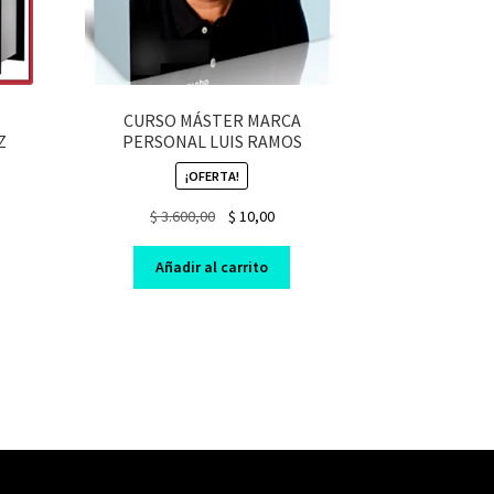
CURSO MÁSTER MARCA
Z
PERSONAL LUIS RAMOS
¡OFERTA!
nt
Original
Current
$
3.600,00
$
10,00
price
price
was:
is:
Añadir al carrito
0.
$ 3.600,00.
$ 10,00.