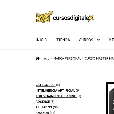
Ir
Ir
a
al
la
contenido
navegación
INICIO
TIENDA
CURSOS
ME
Inicio
MARCA PERSONAL
CURSO MÁSTER MAR
0
CATEGORIAS
0
productos
64
INTELIGENCIA ARTIFICIAL
64
7
productos
ADIESTRAMIENTO CANINO
7
5
productos
ADSENSE
5
productos
96
AFILIADOS
96
16
productos
AMAZON
16