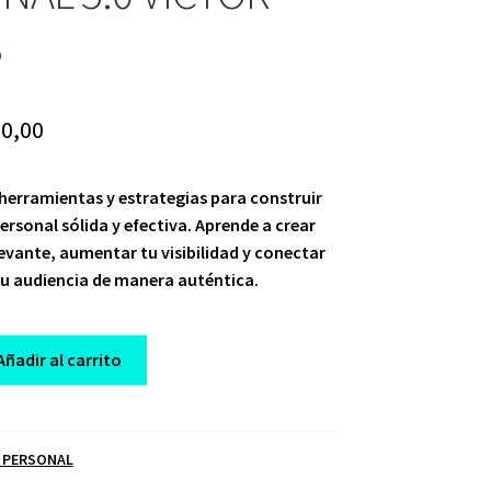
S
iginal
Current
0,00
ice
price
 herramientas y estrategias para construir
s:
is:
rsonal sólida y efectiva. Aprende a crear
97,00.
$ 20,00.
evante, aumentar tu visibilidad y conectar
tu audiencia de manera auténtica.
Añadir al carrito
 PERSONAL