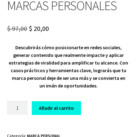
MARCAS PERSONALES
Original
Current
$
97,00
$
20,00
price
price
Descubrirás cómo posicionarte en redes sociales,
was:
is:
generar contenido que realmente impacte y aplicar
$ 97,00.
$ 20,00.
estrategias de viralidad para amplificar tu alcance. Con
casos prácticos y herramientas clave, lograrás que tu
marca personal deje de ser una más y se convierta en
un imán de oportunidades.
CURSO
Añadir al carrito
COMUNICACIÓN
Y
VIRALIDAD
PARA
Categoría:
MARCA PERSONAL