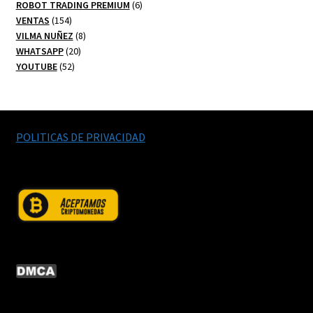
productos
6
ROBOT TRADING PREMIUM
6
154
productos
VENTAS
154
productos
8
VILMA NUÑEZ
8
20
productos
WHATSAPP
20
52
productos
YOUTUBE
52
productos
POLITICAS DE PRIVACIDAD