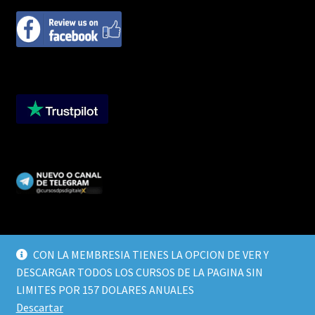
CON LA MEMBRESIA TIENES LA OPCION DE VER Y
DESCARGAR TODOS LOS CURSOS DE LA PAGINA SIN
© CURSOS DIGITALEX 2026
LIMITES POR 157 DOLARES ANUALES
TERMINOS Y CONDICIONES
Built with WooCommerce
.
Descartar