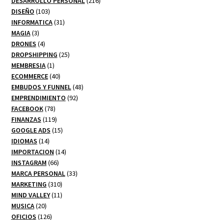
DESARROLLO PERSONAL
216
103
productos
DISEÑO
103
productos
31
INFORMATICA
31
3
productos
MAGIA
3
productos
4
DRONES
4
productos
25
DROPSHIPPING
25
1
productos
MEMBRESIA
1
producto
40
ECOMMERCE
40
productos
48
EMBUDOS Y FUNNEL
48
92
productos
EMPRENDIMIENTO
92
78
productos
FACEBOOK
78
productos
119
FINANZAS
119
productos
15
GOOGLE ADS
15
14
productos
IDIOMAS
14
productos
14
IMPORTACION
14
66
productos
INSTAGRAM
66
productos
33
MARCA PERSONAL
33
310
productos
MARKETING
310
productos
11
MIND VALLEY
11
20
productos
MUSICA
20
productos
126
OFICIOS
126