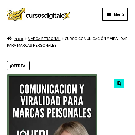
Ir
Ir
Menú
a
al
la
contenido
INICIO
navegación
Inicio
MARCA PERSONAL
CURSO COMUNICACIÓN Y VIRALIDAD
PARA MARCAS PERSONALES
TIENDA
Expandi
CURSOS
¡OFERTA!
el
menú
MEMBRESIA
hijo
MI CUENTA
CARRITO
CONTACTO