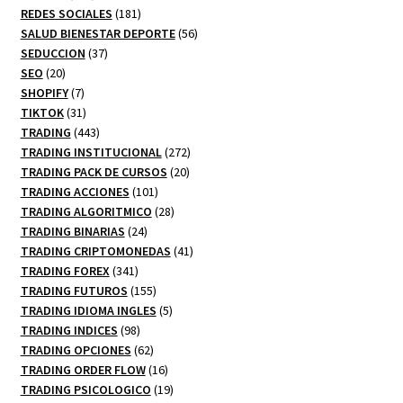
productos
181
REDES SOCIALES
181
productos
56
SALUD BIENESTAR DEPORTE
56
37
productos
SEDUCCION
37
20
productos
SEO
20
productos
7
SHOPIFY
7
productos
31
TIKTOK
31
productos
443
TRADING
443
productos
272
TRADING INSTITUCIONAL
272
20
productos
TRADING PACK DE CURSOS
20
101
productos
TRADING ACCIONES
101
productos
28
TRADING ALGORITMICO
28
24
productos
TRADING BINARIAS
24
productos
41
TRADING CRIPTOMONEDAS
41
341
productos
TRADING FOREX
341
productos
155
TRADING FUTUROS
155
productos
5
TRADING IDIOMA INGLES
5
98
productos
TRADING INDICES
98
productos
62
TRADING OPCIONES
62
productos
16
TRADING ORDER FLOW
16
productos
19
TRADING PSICOLOGICO
19