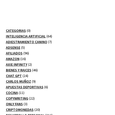
0
CATEGORIAS
0
productos
64
INTELIGENCIA ARTIFICIAL
64
7
productos
ADIESTRAMIENTO CANINO
7
5
productos
ADSENSE
5
productos
96
AFILIADOS
96
16
productos
AMAZON
16
productos
2
AXIE INFINITY
2
productos
46
BIENES Y RAICES
46
24
productos
CHAT GPT
24
productos
9
CARLOS MUÑOZ
9
productos
6
APUESTAS DEPORTIVAS
6
11
productos
COCINA
11
productos
22
COPYWRITING
22
3
productos
ONLY FANS
3
productos
20
CRIPTOMONEDAS
20
productos
216