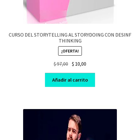
CURSO DEL STORYTELLING AL STORYDOING CON DESINF
THINKING
¡OFERTA!
Original
Current
$
97,00
$
10,00
price
price
was:
is:
Añadir al carrito
$ 97,00.
$ 10,00.