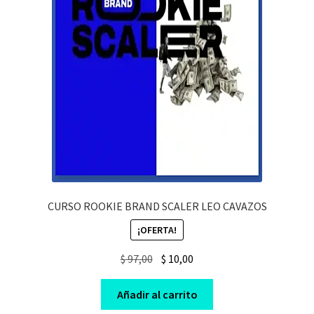
CURSO ROOKIE BRAND SCALER LEO CAVAZOS
¡OFERTA!
Original
Current
$
97,00
$
10,00
price
price
was:
is:
Añadir al carrito
$ 97,00.
$ 10,00.