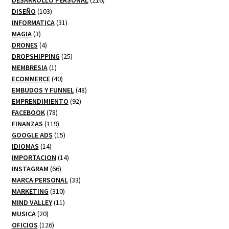
103
productos
DISEÑO
103
productos
31
INFORMATICA
31
3
productos
MAGIA
3
productos
4
DRONES
4
productos
25
DROPSHIPPING
25
1
productos
MEMBRESIA
1
producto
40
ECOMMERCE
40
productos
48
EMBUDOS Y FUNNEL
48
92
productos
EMPRENDIMIENTO
92
78
productos
FACEBOOK
78
productos
119
FINANZAS
119
productos
15
GOOGLE ADS
15
14
productos
IDIOMAS
14
productos
14
IMPORTACION
14
66
productos
INSTAGRAM
66
productos
33
MARCA PERSONAL
33
310
productos
MARKETING
310
productos
11
MIND VALLEY
11
20
productos
MUSICA
20
productos
126
OFICIOS
126