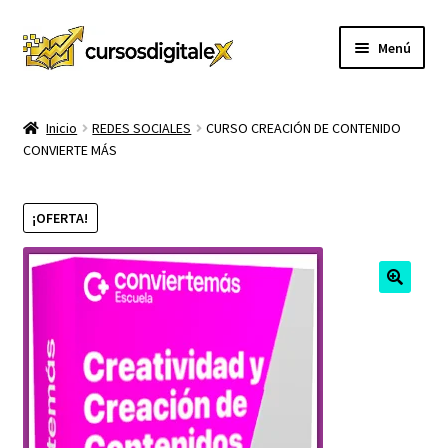
Ir
Ir
Menú
a
al
la
contenido
INICIO
navegación
Inicio
REDES SOCIALES
CURSO CREACIÓN DE CONTENIDO
CONVIERTE MÁS
TIENDA
Expandi
CURSOS
¡OFERTA!
el
menú
MEMBRESIA
hijo
MI CUENTA
CARRITO
CONTACTO