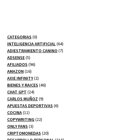
0
CATEGORIAS
0
productos
64
INTELIGENCIA ARTIFICIAL
64
7
productos
ADIESTRAMIENTO CANINO
7
5
productos
ADSENSE
5
productos
96
AFILIADOS
96
16
productos
AMAZON
16
productos
2
AXIE INFINITY
2
productos
46
BIENES Y RAICES
46
24
productos
CHAT GPT
24
productos
9
CARLOS MUÑOZ
9
productos
6
APUESTAS DEPORTIVAS
6
11
productos
COCINA
11
productos
22
COPYWRITING
22
3
productos
ONLY FANS
3
productos
20
CRIPTOMONEDAS
20
productos
216
DESARROLLO PERSONAL
216