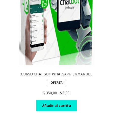
CURSO CHATBOT WHATSAPP ENMANUEL
¡OFERTA!
Original
Current
$
350,00
$
8,00
price
price
was:
is:
Añadir al carrito
$ 350,00.
$ 8,00.