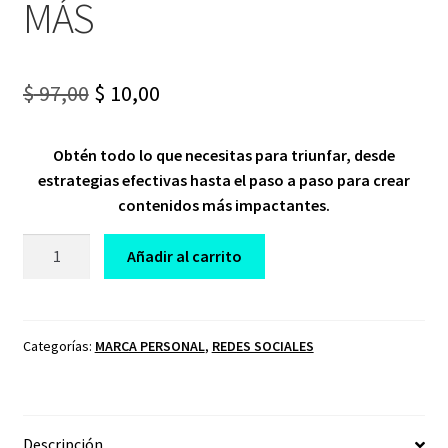
MÁS
Original
Current
$
97,00
$
10,00
price
price
Obtén todo lo que necesitas para triunfar, desde
was:
is:
estrategias efectivas hasta el paso a paso para crear
$ 97,00.
$ 10,00.
contenidos más impactantes.
CURSO
Añadir al carrito
CREACIÓN
DE
CONTENIDO
CONVIERTE
Categorías:
MARCA PERSONAL
,
REDES SOCIALES
MÁS
cantidad
Descripción