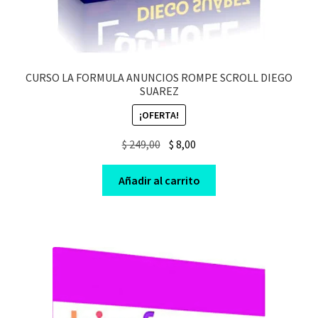
CURSO LA FORMULA ANUNCIOS ROMPE SCROLL DIEGO
SUAREZ
¡OFERTA!
Original
Current
$
249,00
$
8,00
price
price
was:
is:
Añadir al carrito
$ 249,00.
$ 8,00.