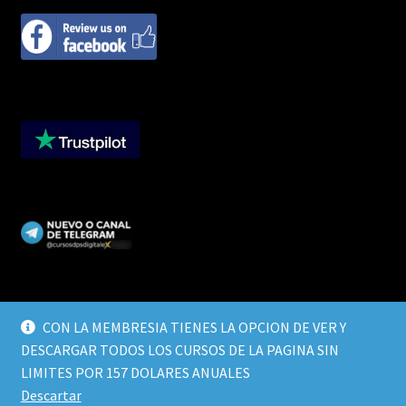
CON LA MEMBRESIA TIENES LA OPCION DE VER Y
DESCARGAR TODOS LOS CURSOS DE LA PAGINA SIN
© CURSOS DIGITALEX 2026
LIMITES POR 157 DOLARES ANUALES
TERMINOS Y CONDICIONES
Built with WooCommerce
.
Descartar