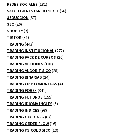
productos
181
REDES SOCIALES
181
productos
56
SALUD BIENESTAR DEPORTE
56
37
productos
SEDUCCION
37
20
productos
SEO
20
productos
7
SHOPIFY
7
productos
31
TIKTOK
31
productos
443
TRADING
443
productos
272
TRADING INSTITUCIONAL
272
20
productos
TRADING PACK DE CURSOS
20
101
productos
TRADING ACCIONES
101
productos
28
TRADING ALGORITMICO
28
24
productos
TRADING BINARIAS
24
productos
41
TRADING CRIPTOMONEDAS
41
341
productos
TRADING FOREX
341
productos
155
TRADING FUTUROS
155
productos
5
TRADING IDIOMA INGLES
5
98
productos
TRADING INDICES
98
productos
62
TRADING OPCIONES
62
productos
16
TRADING ORDER FLOW
16
productos
19
TRADING PSICOLOGICO
19