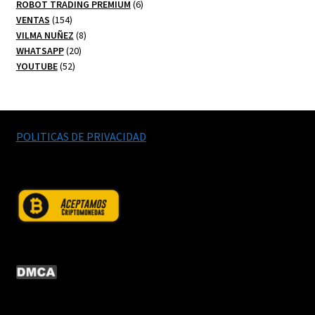
productos
6
ROBOT TRADING PREMIUM
6
154
productos
VENTAS
154
productos
8
VILMA NUÑEZ
8
20
productos
WHATSAPP
20
52
productos
YOUTUBE
52
productos
POLITICAS DE PRIVACIDAD