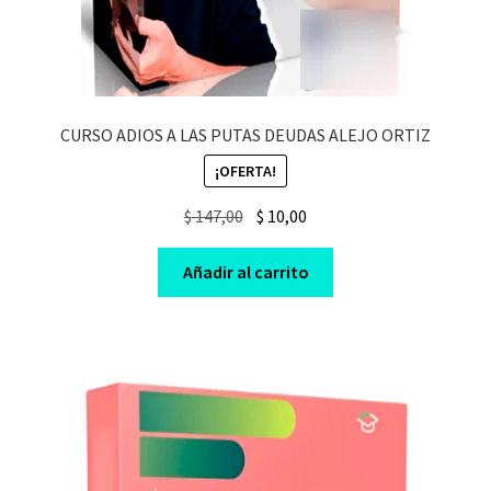
CURSO ADIOS A LAS PUTAS DEUDAS ALEJO ORTIZ
¡OFERTA!
Original
Current
$
147,00
$
10,00
price
price
was:
is:
Añadir al carrito
$ 147,00.
$ 10,00.