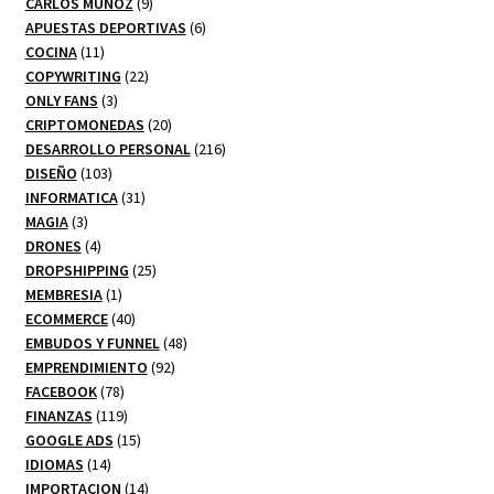
productos
9
CARLOS MUÑOZ
9
productos
6
APUESTAS DEPORTIVAS
6
11
productos
COCINA
11
productos
22
COPYWRITING
22
3
productos
ONLY FANS
3
productos
20
CRIPTOMONEDAS
20
productos
216
DESARROLLO PERSONAL
216
103
productos
DISEÑO
103
productos
31
INFORMATICA
31
3
productos
MAGIA
3
productos
4
DRONES
4
productos
25
DROPSHIPPING
25
1
productos
MEMBRESIA
1
producto
40
ECOMMERCE
40
productos
48
EMBUDOS Y FUNNEL
48
92
productos
EMPRENDIMIENTO
92
78
productos
FACEBOOK
78
productos
119
FINANZAS
119
productos
15
GOOGLE ADS
15
14
productos
IDIOMAS
14
productos
14
IMPORTACION
14