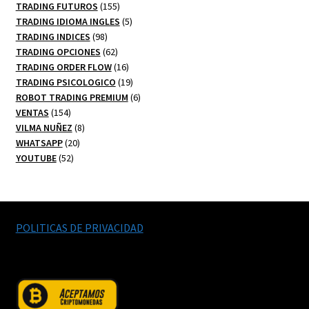
productos
155
TRADING FUTUROS
155
productos
5
TRADING IDIOMA INGLES
5
98
productos
TRADING INDICES
98
productos
62
TRADING OPCIONES
62
productos
16
TRADING ORDER FLOW
16
productos
19
TRADING PSICOLOGICO
19
productos
6
ROBOT TRADING PREMIUM
6
154
productos
VENTAS
154
productos
8
VILMA NUÑEZ
8
20
productos
WHATSAPP
20
52
productos
YOUTUBE
52
productos
POLITICAS DE PRIVACIDAD