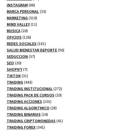
66
productos
INSTAGRAM
66
productos
33
MARCA PERSONAL
33
310
productos
MARKETING
310
productos
11
MIND VALLEY
11
20
productos
MUSICA
20
productos
126
OFICIOS
126
productos
181
REDES SOCIALES
181
productos
56
SALUD BIENESTAR DEPORTE
56
37
productos
SEDUCCION
37
20
productos
SEO
20
productos
7
SHOPIFY
7
productos
31
TIKTOK
31
productos
443
TRADING
443
productos
272
TRADING INSTITUCIONAL
272
20
productos
TRADING PACK DE CURSOS
20
101
productos
TRADING ACCIONES
101
productos
28
TRADING ALGORITMICO
28
24
productos
TRADING BINARIAS
24
productos
41
TRADING CRIPTOMONEDAS
41
341
productos
TRADING FOREX
341