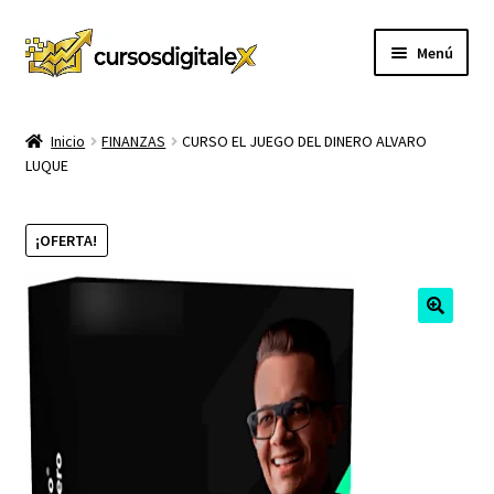
Ir
Ir
Menú
a
al
la
contenido
INICIO
navegación
Inicio
FINANZAS
CURSO EL JUEGO DEL DINERO ALVARO
LUQUE
TIENDA
Expandi
CURSOS
¡OFERTA!
el
menú
MEMBRESIA
hijo
MI CUENTA
CARRITO
CONTACTO