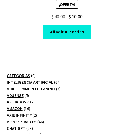
¡OFERTA!
Original
Current
$
40,00
$
10,00
price
price
was:
is:
Añadir al carrito
$ 40,00.
$ 10,00.
0
CATEGORIAS
0
productos
64
INTELIGENCIA ARTIFICIAL
64
7
productos
ADIESTRAMIENTO CANINO
7
5
productos
ADSENSE
5
productos
96
AFILIADOS
96
16
productos
AMAZON
16
productos
2
AXIE INFINITY
2
productos
46
BIENES Y RAICES
46
24
productos
CHAT GPT
24