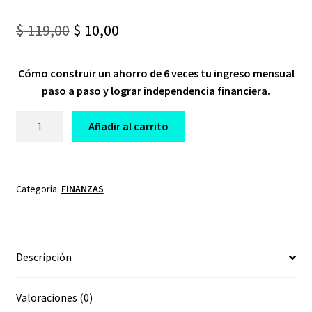
Original
Current
$
119,00
$
10,00
price
price
Cómo construir un ahorro de 6 veces tu ingreso mensual
was:
is:
paso a paso y lograr independencia financiera.
$ 119,00.
$ 10,00.
CURSO
Añadir al carrito
EL
JUEGO
DEL
DINERO
Categoría:
FINANZAS
ALVARO
LUQUE
cantidad
Descripción
Valoraciones (0)