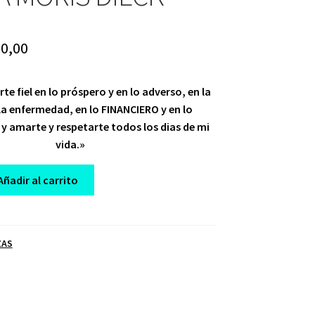
iginal
Current
0,00
ice
price
te fiel en lo próspero y en lo adverso, en la
s:
is:
 la enfermedad, en lo FINANCIERO y en lo
50,00.
$ 10,00.
y amarte y respetarte todos los dias de mi
vida.»
Añadir al carrito
ZAS