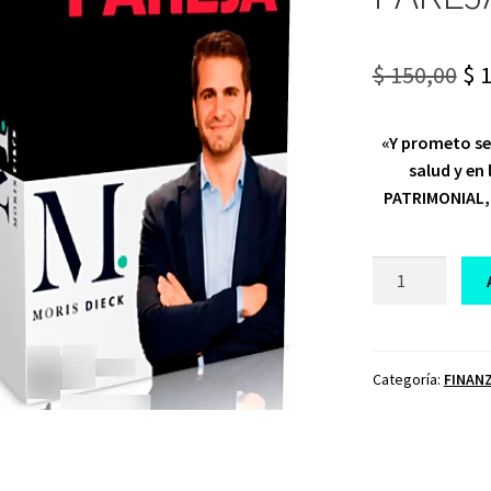
Or
$
150,00
$
1
pr
«Y prometo ser
wa
salud y en
$ 1
PATRIMONIAL, 
CURSO
FINANZAS
EN
PAREJA
MORIS
Categoría:
FINAN
DIECK
cantidad