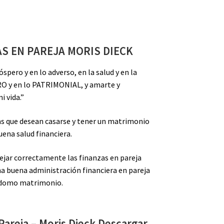
S EN PAREJA MORIS DIECK
óspero y en lo adverso, en la salud y en la
O y en lo PATRIMONIAL, y amarte y
i vida.”
as que desean casarse y tener un matrimonio
uena salud financiera.
jar correctamente las finanzas en pareja
na buena administración financiera en pareja
todomo matrimonio.
Pareja – Moris Dieck Descargar