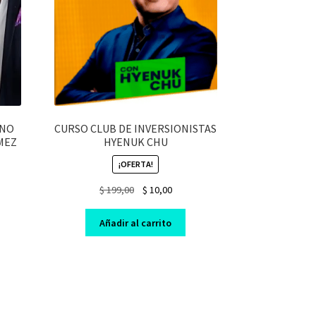
 NO
CURSO CLUB DE INVERSIONISTAS
MEZ
HYENUK CHU
¡OFERTA!
nt
Original
Current
$
199,00
$
10,00
price
price
was:
is:
Añadir al carrito
$ 199,00.
$ 10,00.