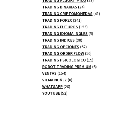
TRADING ALGORITMICO
28
24
productos
TRADING BINARIAS
24
productos
41
TRADING CRIPTOMONEDAS
41
341
productos
TRADING FOREX
341
productos
155
TRADING FUTUROS
155
productos
5
TRADING IDIOMA INGLES
5
98
productos
TRADING INDICES
98
productos
62
TRADING OPCIONES
62
productos
16
TRADING ORDER FLOW
16
productos
19
TRADING PSICOLOGICO
19
productos
6
ROBOT TRADING PREMIUM
6
154
productos
VENTAS
154
productos
8
VILMA NUÑEZ
8
20
productos
WHATSAPP
20
52
productos
YOUTUBE
52
productos