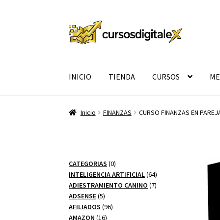
Ir
Ir
a
al
la
contenido
navegación
INICIO
TIENDA
CURSOS
ME
Inicio
FINANZAS
CURSO FINANZAS EN PAREJ
0
CATEGORIAS
0
productos
64
INTELIGENCIA ARTIFICIAL
64
7
productos
ADIESTRAMIENTO CANINO
7
5
productos
ADSENSE
5
productos
96
AFILIADOS
96
16
productos
AMAZON
16