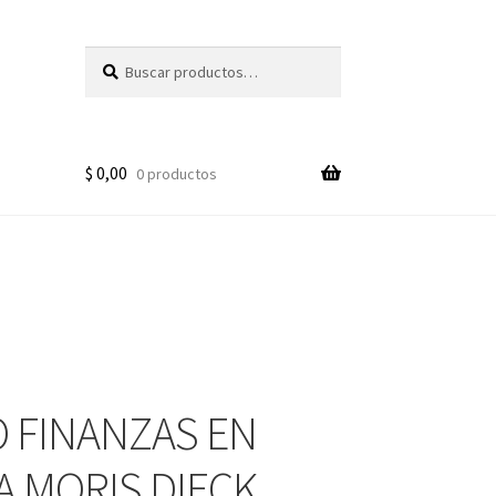
Buscar
Buscar
por:
$
0,00
0 productos
 FINANZAS EN
A MORIS DIECK