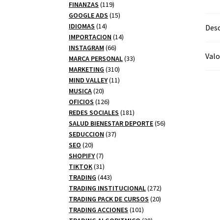
productos
119
FINANZAS
119
productos
15
GOOGLE ADS
15
14
productos
IDIOMAS
14
Desc
productos
14
IMPORTACION
14
66
productos
INSTAGRAM
66
Valo
productos
33
MARCA PERSONAL
33
310
productos
MARKETING
310
productos
11
MIND VALLEY
11
20
productos
MUSICA
20
productos
126
OFICIOS
126
productos
181
REDES SOCIALES
181
productos
56
SALUD BIENESTAR DEPORTE
56
37
productos
SEDUCCION
37
20
productos
SEO
20
productos
7
SHOPIFY
7
productos
31
TIKTOK
31
productos
443
TRADING
443
productos
272
TRADING INSTITUCIONAL
272
20
productos
TRADING PACK DE CURSOS
20
101
productos
TRADING ACCIONES
101
productos
28