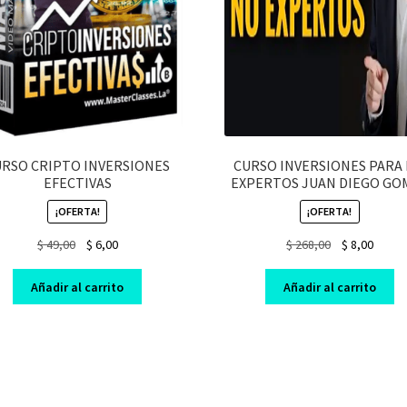
URSO CRIPTO INVERSIONES
CURSO INVERSIONES PARA
EFECTIVAS
EXPERTOS JUAN DIEGO GO
¡OFERTA!
¡OFERTA!
Original
Current
Original
Curre
$
49,00
$
6,00
$
268,00
$
8,00
price
price
price
price
was:
is:
was:
is:
Añadir al carrito
Añadir al carrito
$ 49,00.
$ 6,00.
$ 268,00.
$ 8,00.