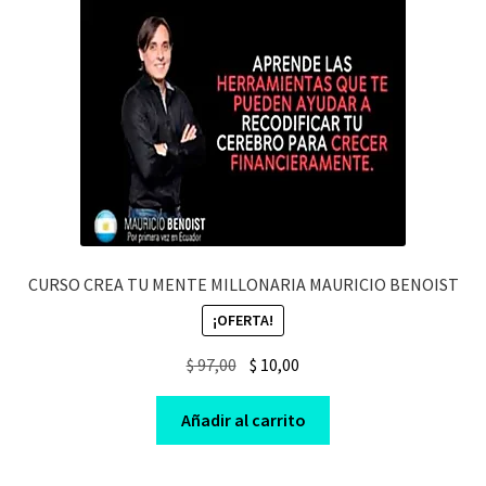
CURSO CREA TU MENTE MILLONARIA MAURICIO BENOIST
¡OFERTA!
Original
Current
$
97,00
$
10,00
price
price
was:
is:
Añadir al carrito
$ 97,00.
$ 10,00.