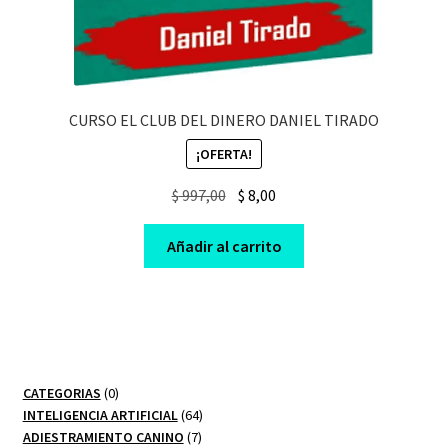
CURSO EL CLUB DEL DINERO DANIEL TIRADO
¡OFERTA!
Original
Current
$
997,00
$
8,00
price
price
was:
is:
Añadir al carrito
$ 997,00.
$ 8,00.
0
CATEGORIAS
0
productos
64
INTELIGENCIA ARTIFICIAL
64
7
productos
ADIESTRAMIENTO CANINO
7