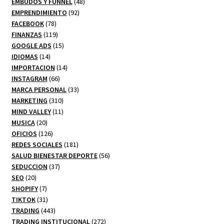
productos
48
EMBUDOS Y FUNNEL
48
92
productos
EMPRENDIMIENTO
92
78
productos
FACEBOOK
78
productos
119
FINANZAS
119
productos
15
GOOGLE ADS
15
14
productos
IDIOMAS
14
productos
14
IMPORTACION
14
66
productos
INSTAGRAM
66
productos
33
MARCA PERSONAL
33
310
productos
MARKETING
310
productos
11
MIND VALLEY
11
20
productos
MUSICA
20
productos
126
OFICIOS
126
productos
181
REDES SOCIALES
181
productos
56
SALUD BIENESTAR DEPORTE
56
37
productos
SEDUCCION
37
20
productos
SEO
20
productos
7
SHOPIFY
7
productos
31
TIKTOK
31
productos
443
TRADING
443
productos
272
TRADING INSTITUCIONAL
272