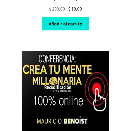
Original
Current
$
230,00
$
10,00
price
price
was:
is:
Añadir al carrito
$ 230,00.
$ 10,00.