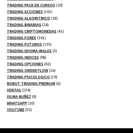
20
productos
TRADING PACK DE CURSOS
20
101
productos
TRADING ACCIONES
101
productos
28
TRADING ALGORITMICO
28
24
productos
TRADING BINARIAS
24
productos
41
TRADING CRIPTOMONEDAS
41
341
productos
TRADING FOREX
341
productos
155
TRADING FUTUROS
155
productos
5
TRADING IDIOMA INGLES
5
98
productos
TRADING INDICES
98
productos
62
TRADING OPCIONES
62
productos
16
TRADING ORDER FLOW
16
productos
19
TRADING PSICOLOGICO
19
productos
6
ROBOT TRADING PREMIUM
6
154
productos
VENTAS
154
productos
8
VILMA NUÑEZ
8
20
productos
WHATSAPP
20
52
productos
YOUTUBE
52
productos