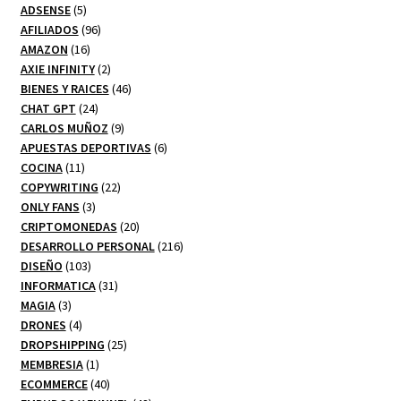
5
productos
ADSENSE
5
productos
96
AFILIADOS
96
16
productos
AMAZON
16
productos
2
AXIE INFINITY
2
productos
46
BIENES Y RAICES
46
24
productos
CHAT GPT
24
productos
9
CARLOS MUÑOZ
9
productos
6
APUESTAS DEPORTIVAS
6
11
productos
COCINA
11
productos
22
COPYWRITING
22
3
productos
ONLY FANS
3
productos
20
CRIPTOMONEDAS
20
productos
216
DESARROLLO PERSONAL
216
103
productos
DISEÑO
103
productos
31
INFORMATICA
31
3
productos
MAGIA
3
productos
4
DRONES
4
productos
25
DROPSHIPPING
25
1
productos
MEMBRESIA
1
producto
40
ECOMMERCE
40