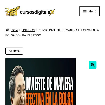
Ir
Ir
Menú
a
al
la
contenido
INICIO
navegación
Inicio
FINANZAS
CURSO INVIERTE DE MANERA EFECTIVA EN LA
BOLSA CON BAJO RIESGO
TIENDA
Expandi
CURSOS
¡OFERTA!
el
menú
MEMBRESIA
hijo
MI CUENTA
CARRITO
CONTACTO