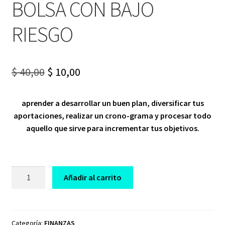
BOLSA CON BAJO
RIESGO
Original
Current
$
40,00
$
10,00
price
price
aprender a desarrollar un buen plan, diversificar tus
was:
is:
aportaciones, realizar un crono-grama y procesar todo
$ 40,00.
$ 10,00.
aquello que sirve para incrementar tus objetivos.
CURSO
Añadir al carrito
INVIERTE
DE
MANERA
EFECTIVA
Categoría:
FINANZAS