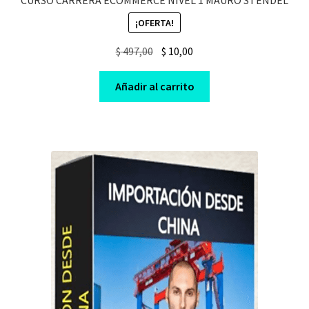
¡OFERTA!
Original
Current
$
497,00
$
10,00
price
price
was:
is:
Añadir al carrito
$ 497,00.
$ 10,00.