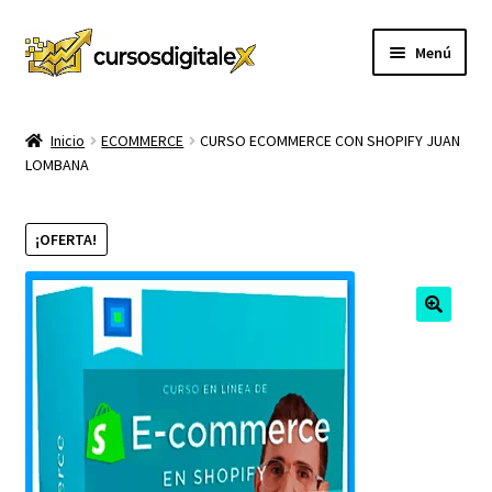
Ir
Ir
Menú
a
al
la
contenido
INICIO
navegación
Inicio
ECOMMERCE
CURSO ECOMMERCE CON SHOPIFY JUAN
LOMBANA
TIENDA
Expandi
CURSOS
¡OFERTA!
el
menú
MEMBRESIA
hijo
MI CUENTA
CARRITO
CONTACTO