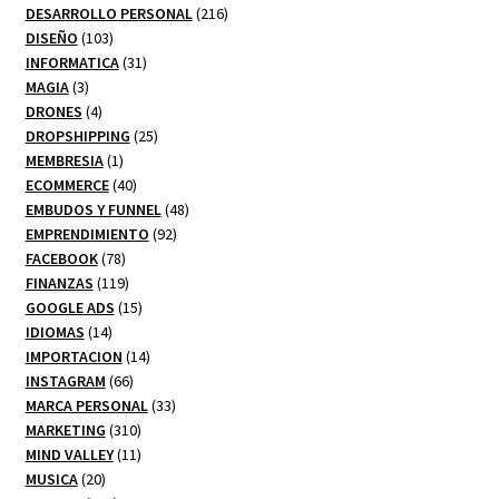
productos
216
DESARROLLO PERSONAL
216
103
productos
DISEÑO
103
productos
31
INFORMATICA
31
3
productos
MAGIA
3
productos
4
DRONES
4
productos
25
DROPSHIPPING
25
1
productos
MEMBRESIA
1
producto
40
ECOMMERCE
40
productos
48
EMBUDOS Y FUNNEL
48
92
productos
EMPRENDIMIENTO
92
78
productos
FACEBOOK
78
productos
119
FINANZAS
119
productos
15
GOOGLE ADS
15
14
productos
IDIOMAS
14
productos
14
IMPORTACION
14
66
productos
INSTAGRAM
66
productos
33
MARCA PERSONAL
33
310
productos
MARKETING
310
productos
11
MIND VALLEY
11
20
productos
MUSICA
20