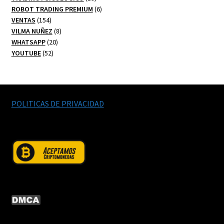
productos
6
ROBOT TRADING PREMIUM
6
154
productos
VENTAS
154
productos
8
VILMA NUÑEZ
8
20
productos
WHATSAPP
20
52
productos
YOUTUBE
52
productos
POLITICAS DE PRIVACIDAD