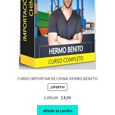
CURSO IMPORTAR DE CHINA HERMO BENITO
¡OFERTA!
Original
Current
$
255,00
$
8,00
price
price
was:
is:
Añadir al carrito