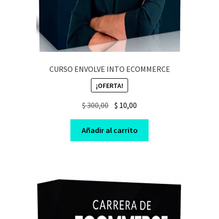
CURSO ENVOLVE INTO ECOMMERCE
¡OFERTA!
Original
Current
$
300,00
$
10,00
price
price
was:
is:
Añadir al carrito
$ 300,00.
$ 10,00.