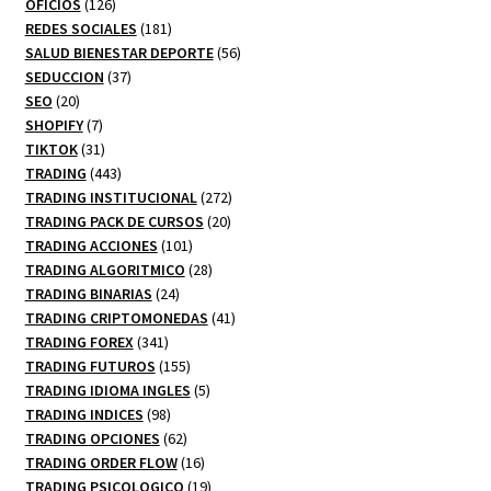
productos
126
OFICIOS
126
productos
181
REDES SOCIALES
181
productos
56
SALUD BIENESTAR DEPORTE
56
37
productos
SEDUCCION
37
20
productos
SEO
20
productos
7
SHOPIFY
7
productos
31
TIKTOK
31
productos
443
TRADING
443
productos
272
TRADING INSTITUCIONAL
272
20
productos
TRADING PACK DE CURSOS
20
101
productos
TRADING ACCIONES
101
productos
28
TRADING ALGORITMICO
28
24
productos
TRADING BINARIAS
24
productos
41
TRADING CRIPTOMONEDAS
41
341
productos
TRADING FOREX
341
productos
155
TRADING FUTUROS
155
productos
5
TRADING IDIOMA INGLES
5
98
productos
TRADING INDICES
98
productos
62
TRADING OPCIONES
62
productos
16
TRADING ORDER FLOW
16
productos
19
TRADING PSICOLOGICO
19