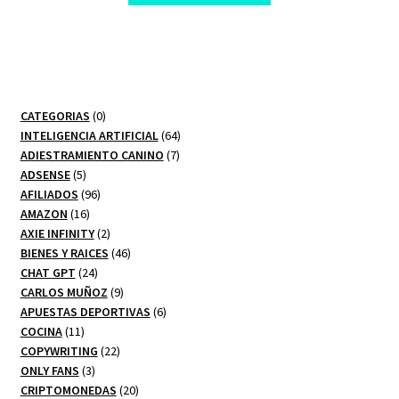
$ 255,00.
$ 8,00.
0
CATEGORIAS
0
productos
64
INTELIGENCIA ARTIFICIAL
64
7
productos
ADIESTRAMIENTO CANINO
7
5
productos
ADSENSE
5
productos
96
AFILIADOS
96
16
productos
AMAZON
16
productos
2
AXIE INFINITY
2
productos
46
BIENES Y RAICES
46
24
productos
CHAT GPT
24
productos
9
CARLOS MUÑOZ
9
productos
6
APUESTAS DEPORTIVAS
6
11
productos
COCINA
11
productos
22
COPYWRITING
22
3
productos
ONLY FANS
3
productos
20
CRIPTOMONEDAS
20