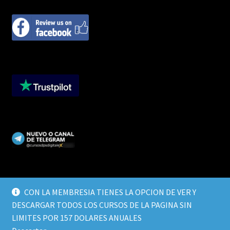
CON LA MEMBRESIA TIENES LA OPCION DE VER Y
DESCARGAR TODOS LOS CURSOS DE LA PAGINA SIN
© CURSOS DIGITALEX 2026
LIMITES POR 157 DOLARES ANUALES
TERMINOS Y CONDICIONES
Built with WooCommerce
.