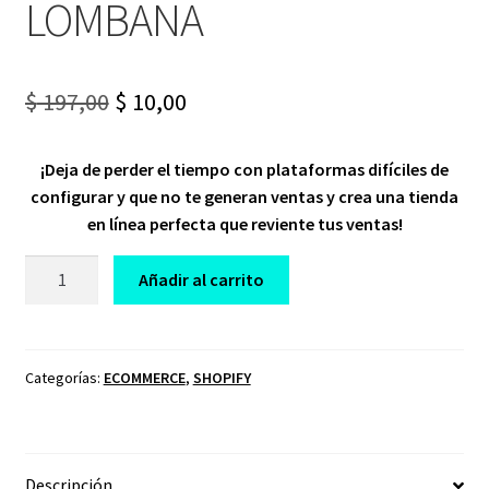
LOMBANA
Original
Current
$
197,00
$
10,00
price
price
¡Deja de perder el tiempo con plataformas difíciles de
was:
is:
configurar y que no te generan ventas y crea una tienda
$ 197,00.
$ 10,00.
en línea perfecta que reviente tus ventas!
CURSO
Añadir al carrito
ECOMMERCE
CON
SHOPIFY
JUAN
Categorías:
ECOMMERCE
,
SHOPIFY
LOMBANA
cantidad
Descripción