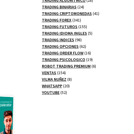
TRADING ALGORITMICO
28
24
productos
TRADING BINARIAS
24
productos
41
TRADING CRIPTOMONEDAS
41
341
productos
TRADING FOREX
341
productos
155
TRADING FUTUROS
155
productos
5
TRADING IDIOMA INGLES
5
98
productos
TRADING INDICES
98
productos
62
TRADING OPCIONES
62
productos
16
TRADING ORDER FLOW
16
productos
19
TRADING PSICOLOGICO
19
productos
6
ROBOT TRADING PREMIUM
6
154
productos
VENTAS
154
productos
8
VILMA NUÑEZ
8
20
productos
WHATSAPP
20
52
productos
YOUTUBE
52
productos