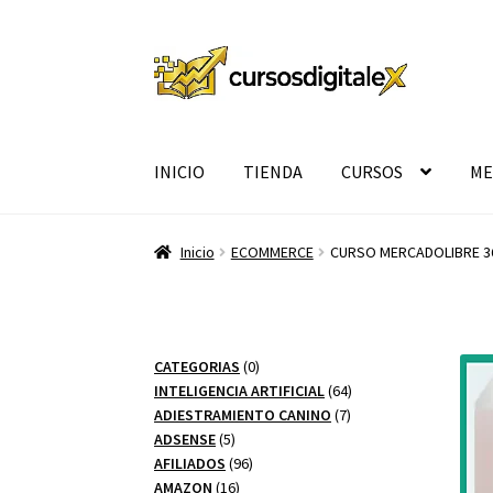
Ir
Ir
a
al
la
contenido
navegación
INICIO
TIENDA
CURSOS
ME
Inicio
ECOMMERCE
CURSO MERCADOLIBRE 3
0
CATEGORIAS
0
productos
64
INTELIGENCIA ARTIFICIAL
64
7
productos
ADIESTRAMIENTO CANINO
7
5
productos
ADSENSE
5
productos
96
AFILIADOS
96
16
productos
AMAZON
16