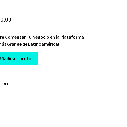
iginal
Current
0,00
ice
price
ara Comenzar Tu Negocio en la Plataforma
s:
is:
ás Grande de Latinoamérica!
99,00.
$ 10,00.
Añadir al carrito
E
ERCE