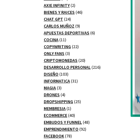
productos
2
AXIE INFINITY
2
productos
46
BIENES Y RAICES
46
24
productos
CHAT GPT
24
productos
9
CARLOS MUÑOZ
9
productos
6
APUESTAS DEPORTIVAS
6
11
productos
COCINA
11
productos
22
COPYWRITING
22
3
productos
ONLY FANS
3
productos
20
CRIPTOMONEDAS
20
productos
216
DESARROLLO PERSONAL
216
103
productos
DISEÑO
103
productos
31
INFORMATICA
31
3
productos
MAGIA
3
productos
4
DRONES
4
productos
25
DROPSHIPPING
25
1
productos
MEMBRESIA
1
producto
40
ECOMMERCE
40
productos
48
EMBUDOS Y FUNNEL
48
92
productos
EMPRENDIMIENTO
92
78
productos
FACEBOOK
78