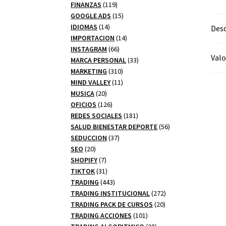
productos
119
FINANZAS
119
productos
15
GOOGLE ADS
15
14
productos
IDIOMAS
14
Desc
productos
14
IMPORTACION
14
66
productos
INSTAGRAM
66
Valo
productos
33
MARCA PERSONAL
33
310
productos
MARKETING
310
productos
11
MIND VALLEY
11
20
productos
MUSICA
20
productos
126
OFICIOS
126
productos
181
REDES SOCIALES
181
productos
56
SALUD BIENESTAR DEPORTE
56
37
productos
SEDUCCION
37
20
productos
SEO
20
productos
7
SHOPIFY
7
productos
31
TIKTOK
31
productos
443
TRADING
443
productos
272
TRADING INSTITUCIONAL
272
20
productos
TRADING PACK DE CURSOS
20
101
productos
TRADING ACCIONES
101
productos
28