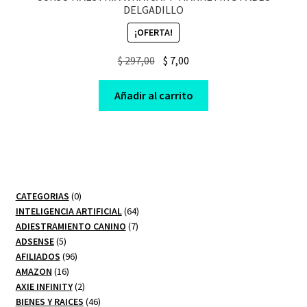
DELGADILLO
¡OFERTA!
Original
Current
$
297,00
$
7,00
price
price
was:
is:
Añadir al carrito
$ 297,00.
$ 7,00.
0
CATEGORIAS
0
productos
64
INTELIGENCIA ARTIFICIAL
64
7
productos
ADIESTRAMIENTO CANINO
7
5
productos
ADSENSE
5
productos
96
AFILIADOS
96
16
productos
AMAZON
16
productos
2
AXIE INFINITY
2
productos
46
BIENES Y RAICES
46