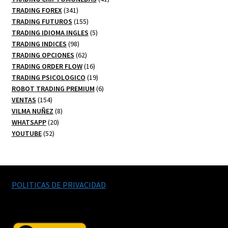
341
productos
TRADING FOREX
341
productos
155
TRADING FUTUROS
155
productos
5
TRADING IDIOMA INGLES
5
98
productos
TRADING INDICES
98
productos
62
TRADING OPCIONES
62
productos
16
TRADING ORDER FLOW
16
productos
19
TRADING PSICOLOGICO
19
productos
6
ROBOT TRADING PREMIUM
6
154
productos
VENTAS
154
productos
8
VILMA NUÑEZ
8
20
productos
WHATSAPP
20
52
productos
YOUTUBE
52
productos
POLITICAS DE PRIVACIDAD