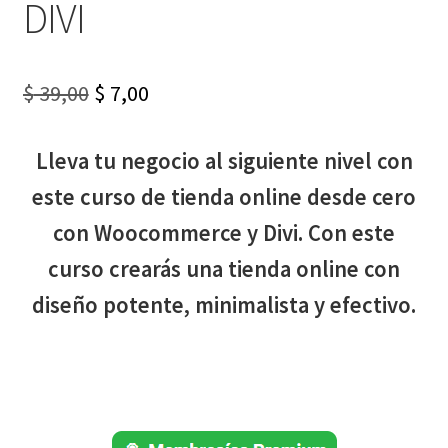
DIVI
Original
Current
$
39,00
$
7,00
price
price
Lleva tu negocio al siguiente nivel con
was:
is:
este curso de tienda online desde cero
$ 39,00.
$ 7,00.
con Woocommerce y Divi. Con este
curso crearás una tienda online con
diseño potente, minimalista y efectivo.