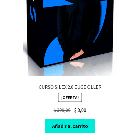
CURSO SILEX 2.0 EUGE OLLER
¡OFERTA!
Original
Current
$
399,00
$
8,00
price
price
was:
is:
Añadir al carrito
$ 399,00.
$ 8,00.