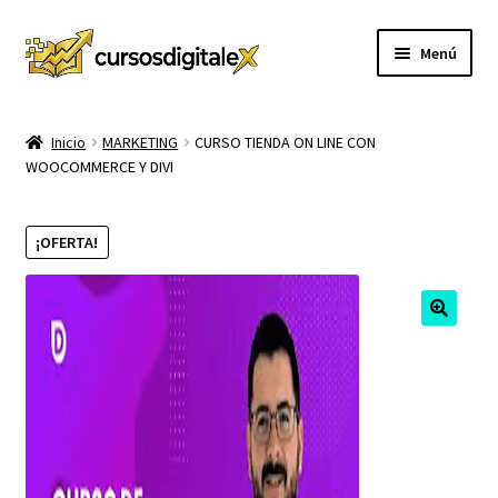
Ir
Ir
Menú
a
al
la
contenido
INICIO
navegación
Inicio
MARKETING
CURSO TIENDA ON LINE CON
WOOCOMMERCE Y DIVI
TIENDA
Expandi
CURSOS
¡OFERTA!
el
menú
MEMBRESIA
hijo
MI CUENTA
CARRITO
CONTACTO