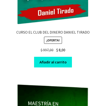
CURSO EL CLUB DEL DINERO DANIEL TIRADO
¡OFERTA!
Original
Current
$
997,00
$
8,00
price
price
was:
is:
Añadir al carrito
$ 997,00.
$ 8,00.