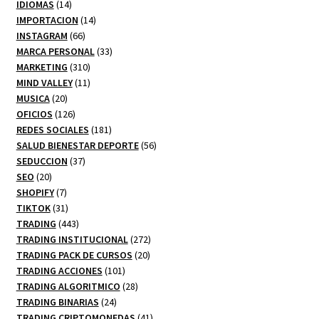
14
productos
IDIOMAS
14
productos
14
IMPORTACION
14
66
productos
INSTAGRAM
66
productos
33
MARCA PERSONAL
33
310
productos
MARKETING
310
productos
11
MIND VALLEY
11
20
productos
MUSICA
20
productos
126
OFICIOS
126
productos
181
REDES SOCIALES
181
productos
56
SALUD BIENESTAR DEPORTE
56
37
productos
SEDUCCION
37
20
productos
SEO
20
productos
7
SHOPIFY
7
productos
31
TIKTOK
31
productos
443
TRADING
443
productos
272
TRADING INSTITUCIONAL
272
20
productos
TRADING PACK DE CURSOS
20
101
productos
TRADING ACCIONES
101
productos
28
TRADING ALGORITMICO
28
24
productos
TRADING BINARIAS
24
productos
41
TRADING CRIPTOMONEDAS
41