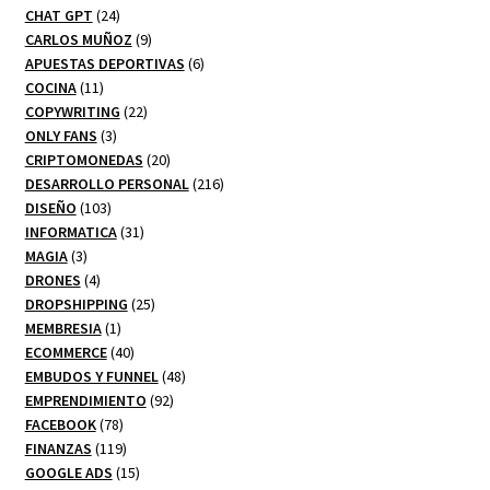
24
productos
CHAT GPT
24
productos
9
CARLOS MUÑOZ
9
productos
6
APUESTAS DEPORTIVAS
6
11
productos
COCINA
11
productos
22
COPYWRITING
22
3
productos
ONLY FANS
3
productos
20
CRIPTOMONEDAS
20
productos
216
DESARROLLO PERSONAL
216
103
productos
DISEÑO
103
productos
31
INFORMATICA
31
3
productos
MAGIA
3
productos
4
DRONES
4
productos
25
DROPSHIPPING
25
1
productos
MEMBRESIA
1
producto
40
ECOMMERCE
40
productos
48
EMBUDOS Y FUNNEL
48
92
productos
EMPRENDIMIENTO
92
78
productos
FACEBOOK
78
productos
119
FINANZAS
119
productos
15
GOOGLE ADS
15