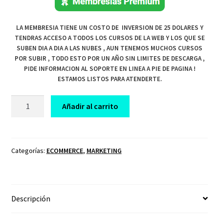
LA MEMBRESIA TIENE UN COSTO DE INVERSION DE 25 DOLARES Y
TENDRAS ACCESO A TODOS LOS CURSOS DE LA WEB Y LOS QUE SE
SUBEN DIA A DIA A LAS NUBES , AUN TENEMOS MUCHOS CURSOS
POR SUBIR , TODO ESTO POR UN AÑO SIN LIMITES DE DESCARGA ,
PIDE INFORMACION AL SOPORTE EN LINEA A PIE DE PAGINA !
ESTAMOS LISTOS PARA ATENDERTE.
CURSO
Añadir al carrito
TIENDA
ON
LINE
CON
Categorías:
ECOMMERCE
,
MARKETING
WOOCOMMERCE
Y
DIVI
Descripción
cantidad