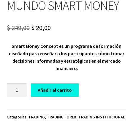
MUNDO SMART MONEY
Original
Current
$
249,00
$
20,00
price
price
Smart Money Concept es un programa de formación
was:
is:
diseñado para enseñar a los participantes cómo tomar
$ 249,00.
$ 20,00.
decisiones informadas y estratégicas en el mercado
financiero.
CURSO
Añadir al carrito
DE
TRADING
TRADERS
POR
Categorías:
TRADING
,
TRADING FOREX
,
TRADING INSTITUCIONAL
EL
MUNDO