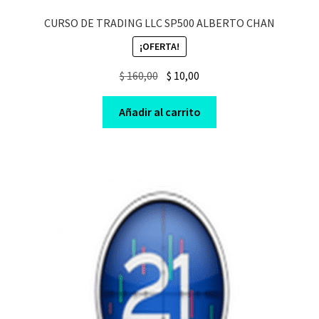
CURSO DE TRADING LLC SP500 ALBERTO CHAN
¡OFERTA!
Original
Current
$
160,00
$
10,00
price
price
was:
is:
Añadir al carrito
$ 160,00.
$ 10,00.