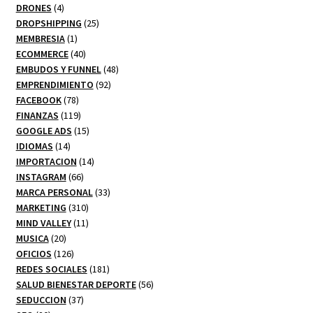
productos
4
DRONES
4
productos
25
DROPSHIPPING
25
1
productos
MEMBRESIA
1
producto
40
ECOMMERCE
40
productos
48
EMBUDOS Y FUNNEL
48
92
productos
EMPRENDIMIENTO
92
78
productos
FACEBOOK
78
productos
119
FINANZAS
119
productos
15
GOOGLE ADS
15
14
productos
IDIOMAS
14
productos
14
IMPORTACION
14
66
productos
INSTAGRAM
66
productos
33
MARCA PERSONAL
33
310
productos
MARKETING
310
productos
11
MIND VALLEY
11
20
productos
MUSICA
20
productos
126
OFICIOS
126
productos
181
REDES SOCIALES
181
productos
56
SALUD BIENESTAR DEPORTE
56
37
productos
SEDUCCION
37