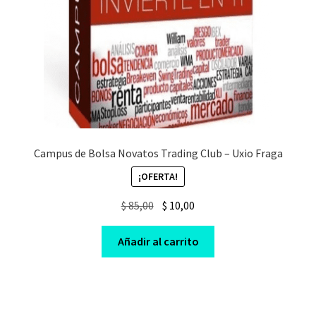
Campus de Bolsa Novatos Trading Club – Uxio Fraga
¡OFERTA!
Original
Current
$
85,00
$
10,00
price
price
was:
is:
Añadir al carrito
$ 85,00.
$ 10,00.