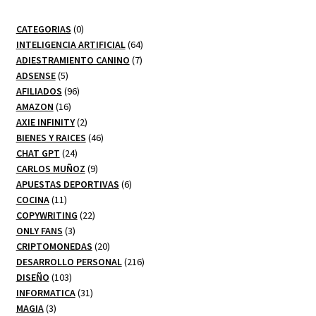
0
CATEGORIAS
0
productos
64
INTELIGENCIA ARTIFICIAL
64
7
productos
ADIESTRAMIENTO CANINO
7
5
productos
ADSENSE
5
productos
96
AFILIADOS
96
16
productos
AMAZON
16
productos
2
AXIE INFINITY
2
productos
46
BIENES Y RAICES
46
24
productos
CHAT GPT
24
productos
9
CARLOS MUÑOZ
9
productos
6
APUESTAS DEPORTIVAS
6
11
productos
COCINA
11
productos
22
COPYWRITING
22
3
productos
ONLY FANS
3
productos
20
CRIPTOMONEDAS
20
productos
216
DESARROLLO PERSONAL
216
103
productos
DISEÑO
103
productos
31
INFORMATICA
31
3
productos
MAGIA
3