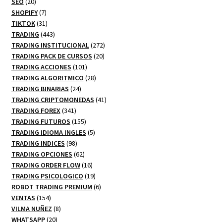
20
productos
SEO
20
productos
7
SHOPIFY
7
productos
31
TIKTOK
31
productos
443
TRADING
443
productos
272
TRADING INSTITUCIONAL
272
20
productos
TRADING PACK DE CURSOS
20
101
productos
TRADING ACCIONES
101
productos
28
TRADING ALGORITMICO
28
24
productos
TRADING BINARIAS
24
productos
41
TRADING CRIPTOMONEDAS
41
341
productos
TRADING FOREX
341
productos
155
TRADING FUTUROS
155
productos
5
TRADING IDIOMA INGLES
5
98
productos
TRADING INDICES
98
productos
62
TRADING OPCIONES
62
productos
16
TRADING ORDER FLOW
16
productos
19
TRADING PSICOLOGICO
19
productos
6
ROBOT TRADING PREMIUM
6
154
productos
VENTAS
154
productos
8
VILMA NUÑEZ
8
20
productos
WHATSAPP
20