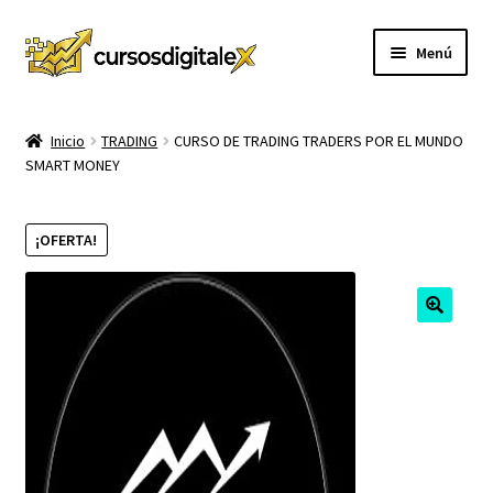
Ir
Ir
Menú
a
al
la
contenido
INICIO
navegación
Inicio
TRADING
CURSO DE TRADING TRADERS POR EL MUNDO
SMART MONEY
TIENDA
Expandi
CURSOS
¡OFERTA!
el
menú
MEMBRESIA
hijo
MI CUENTA
CARRITO
CONTACTO