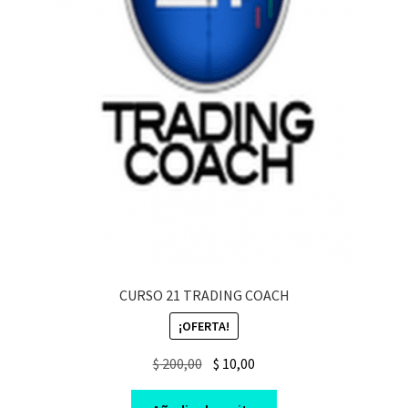
CURSO 21 TRADING COACH
¡OFERTA!
Original
Current
$
200,00
$
10,00
price
price
was:
is: