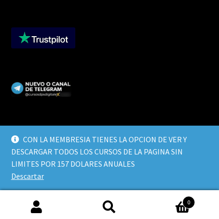
CON LA MEMBRESIA TIENES LA OPCION DE VER Y
DESCARGAR TODOS LOS CURSOS DE LA PAGINA SIN
© CURSOS DIGITALEX 2026
LIMITES POR 157 DOLARES ANUALES
TERMINOS Y CONDICIONES
Built with WooCommerce
.
Descartar
0
Buscar
Buscar