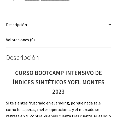
SINTÉTICOS
YOEL
MONTES
Descripción
2023
cantidad
Valoraciones (0)
Descripción
CURSO BOOTCAMP INTENSIVO DE
ÍNDICES SINTÉTICOS YOEL MONTES
2023
Si te sientes frustrado en el trading, porque nada sale
como lo esperas, metes operaciones y el mercado se
regresa en tu contra, quemas cuenta tras cuenta. Pues solo