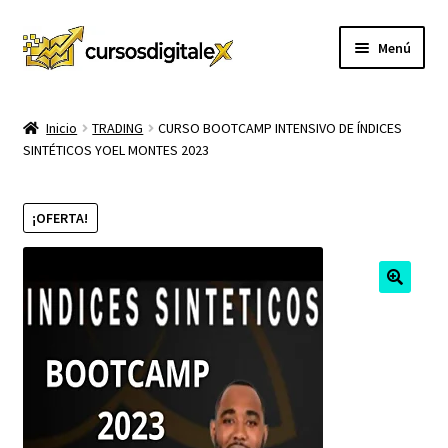
Ir
Ir
Menú
a
al
la
contenido
INICIO
navegación
Inicio
TRADING
CURSO BOOTCAMP INTENSIVO DE ÍNDICES
SINTÉTICOS YOEL MONTES 2023
TIENDA
Expandi
CURSOS
¡OFERTA!
el
menú
MEMBRESIA
hijo
MI CUENTA
CARRITO
CONTACTO