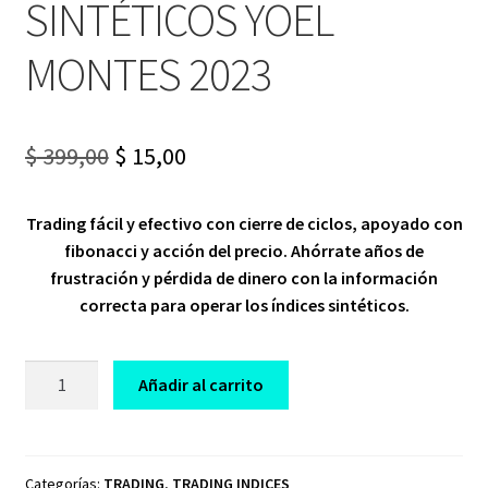
SINTÉTICOS YOEL
MONTES 2023
Original
Current
$
399,00
$
15,00
price
price
Trading fácil y efectivo con cierre de ciclos, apoyado con
was:
is:
fibonacci y acción del precio. Ahórrate años de
$ 399,00.
$ 15,00.
frustración y pérdida de dinero con la información
correcta para operar los índices sintéticos.
CURSO
Añadir al carrito
BOOTCAMP
INTENSIVO
DE
ÍNDICES
Categorías:
TRADING
,
TRADING INDICES