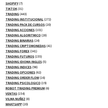
productos
7
SHOPIFY
7
productos
31
TIKTOK
31
productos
443
TRADING
443
productos
272
TRADING INSTITUCIONAL
272
20
productos
TRADING PACK DE CURSOS
20
101
productos
TRADING ACCIONES
101
productos
28
TRADING ALGORITMICO
28
24
productos
TRADING BINARIAS
24
productos
41
TRADING CRIPTOMONEDAS
41
341
productos
TRADING FOREX
341
productos
155
TRADING FUTUROS
155
productos
5
TRADING IDIOMA INGLES
5
98
productos
TRADING INDICES
98
productos
62
TRADING OPCIONES
62
productos
16
TRADING ORDER FLOW
16
productos
19
TRADING PSICOLOGICO
19
productos
6
ROBOT TRADING PREMIUM
6
154
productos
VENTAS
154
productos
8
VILMA NUÑEZ
8
20
productos
WHATSAPP
20