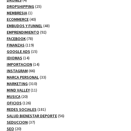
productos
25
DROPSHIPPING
25
1
productos
MEMBRESIA
1
producto
40
ECOMMERCE
40
productos
48
EMBUDOS Y FUNNEL
48
92
productos
EMPRENDIMIENTO
92
78
productos
FACEBOOK
78
productos
119
FINANZAS
119
productos
15
GOOGLE ADS
15
14
productos
IDIOMAS
14
productos
14
IMPORTACION
14
66
productos
INSTAGRAM
66
productos
33
MARCA PERSONAL
33
310
productos
MARKETING
310
productos
11
MIND VALLEY
11
20
productos
MUSICA
20
productos
126
OFICIOS
126
productos
181
REDES SOCIALES
181
productos
56
SALUD BIENESTAR DEPORTE
56
37
productos
SEDUCCION
37
20
productos
SEO
20