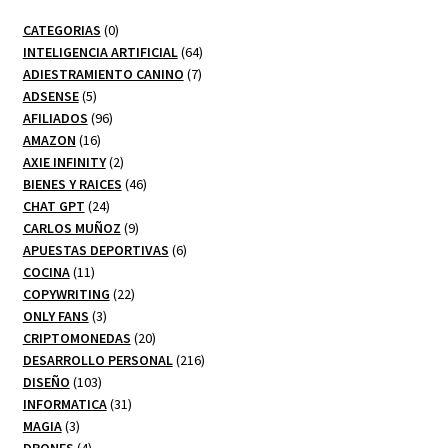
0
CATEGORIAS
0
productos
64
INTELIGENCIA ARTIFICIAL
64
7
productos
ADIESTRAMIENTO CANINO
7
5
productos
ADSENSE
5
productos
96
AFILIADOS
96
16
productos
AMAZON
16
productos
2
AXIE INFINITY
2
productos
46
BIENES Y RAICES
46
24
productos
CHAT GPT
24
productos
9
CARLOS MUÑOZ
9
productos
6
APUESTAS DEPORTIVAS
6
11
productos
COCINA
11
productos
22
COPYWRITING
22
3
productos
ONLY FANS
3
productos
20
CRIPTOMONEDAS
20
productos
216
DESARROLLO PERSONAL
216
103
productos
DISEÑO
103
productos
31
INFORMATICA
31
3
productos
MAGIA
3
productos
4
DRONES
4