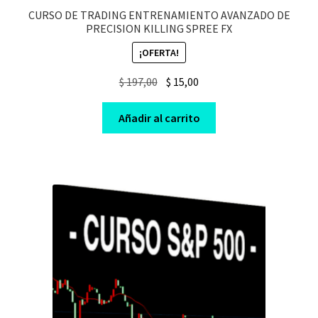
CURSO DE TRADING ENTRENAMIENTO AVANZADO DE
PRECISION KILLING SPREE FX
¡OFERTA!
Original
Current
$
197,00
$
15,00
price
price
was:
is:
Añadir al carrito
$ 197,00.
$ 15,00.