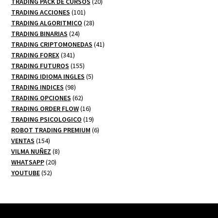
20
productos
TRADING PACK DE CURSOS
20
101
productos
TRADING ACCIONES
101
productos
28
TRADING ALGORITMICO
28
24
productos
TRADING BINARIAS
24
productos
41
TRADING CRIPTOMONEDAS
41
341
productos
TRADING FOREX
341
productos
155
TRADING FUTUROS
155
productos
5
TRADING IDIOMA INGLES
5
98
productos
TRADING INDICES
98
productos
62
TRADING OPCIONES
62
productos
16
TRADING ORDER FLOW
16
productos
19
TRADING PSICOLOGICO
19
productos
6
ROBOT TRADING PREMIUM
6
154
productos
VENTAS
154
productos
8
VILMA NUÑEZ
8
20
productos
WHATSAPP
20
52
productos
YOUTUBE
52
productos