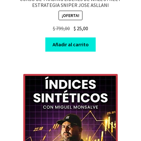
ESTRATEGIA SNIPER JOSE ASLLANI
¡OFERTA!
Original
Current
$
799,00
$
25,00
price
price
was:
is:
Añadir al carrito
$ 799,00.
$ 25,00.