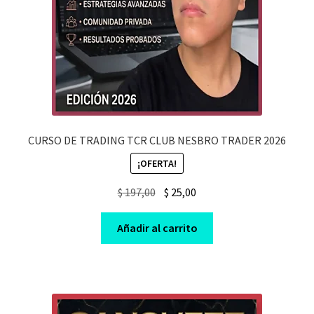
CURSO DE TRADING TCR CLUB NESBRO TRADER 2026
¡OFERTA!
Original
Current
$
197,00
$
25,00
price
price
was:
is:
Añadir al carrito
$ 197,00.
$ 25,00.