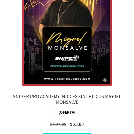
SNIPER PRO ACADEMY INDICES SINTETICOS MIGUEL
MONSALVE
¡OFERTA!
Original
Current
$
997,00
$
25,00
price
price