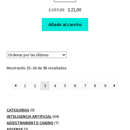
Original
Current
$
197,00
$
21,00
price
price
was:
is:
Añadir al carrito
$ 197,00.
$ 21,00.
Sorted
Mostrando 25–36 de 98 resultados
by
latest
1
2
3
4
5
6
7
8
9
0
CATEGORIAS
0
productos
64
INTELIGENCIA ARTIFICIAL
64
7
productos
ADIESTRAMIENTO CANINO
7
5
productos
ADSENSE
5