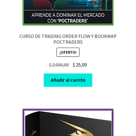
CURSO DE TRADING ORDER FLOW Y BOOKMAP
POCTRADERS
¡OFERTA!
Original
Current
$
2.000,00
$
25,00
price
price
was:
is:
Añadir al carrito
$ 2.000,00.
$ 25,00.