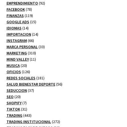
92
productos
EMPRENDIMIENTO
92
78
productos
FACEBOOK
78
productos
119
FINANZAS
119
productos
15
GOOGLE ADS
15
14
productos
IDIOMAS
14
productos
14
IMPORTACION
14
66
productos
INSTAGRAM
66
productos
33
MARCA PERSONAL
33
310
productos
MARKETING
310
productos
11
MIND VALLEY
11
20
productos
MUSICA
20
productos
126
OFICIOS
126
productos
181
REDES SOCIALES
181
productos
56
SALUD BIENESTAR DEPORTE
56
37
productos
SEDUCCION
37
20
productos
SEO
20
productos
7
SHOPIFY
7
productos
31
TIKTOK
31
productos
443
TRADING
443
productos
272
TRADING INSTITUCIONAL
272