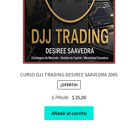
CURSO DJJ TRADING DESIREE SAAVEDRA 2005
¡OFERTA!
Original
Current
$
799,00
$
25,00
price
price
was:
is:
Añadir al carrito
$ 799,00.
$ 25,00.