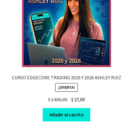
CURSO EDGECORE TRADING 2025 Y 2026 ASHLEY RUIZ
¡OFERTA!
Original
Current
$
1.800,00
$
27,00
price
price
was:
is:
Añadir al carrito
$ 1.800,00.
$ 27,00.