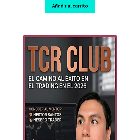
was:
is:
Añadir al carrito
$ 997,00.
$ 25,00.