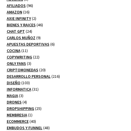
productos
96
AFILIADOS
96
16
productos
AMAZON
16
productos
2
AXIE INFINITY
2
productos
46
BIENES Y RAICES
46
24
productos
CHAT GPT
24
productos
9
CARLOS MUÑOZ
9
productos
6
APUESTAS DEPORTIVAS
6
11
productos
COCINA
11
productos
22
COPYWRITING
22
3
productos
ONLY FANS
3
productos
20
CRIPTOMONEDAS
20
productos
216
DESARROLLO PERSONAL
216
103
productos
DISEÑO
103
productos
31
INFORMATICA
31
3
productos
MAGIA
3
productos
4
DRONES
4
productos
25
DROPSHIPPING
25
1
productos
MEMBRESIA
1
producto
40
ECOMMERCE
40
productos
48
EMBUDOS Y FUNNEL
48