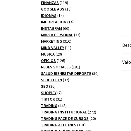
productos
119
FINANZAS
119
productos
15
GOOGLE ADS
15
14
productos
IDIOMAS
14
productos
14
IMPORTACION
14
66
productos
INSTAGRAM
66
productos
33
MARCA PERSONAL
33
310
productos
MARKETING
310
Desc
productos
11
MIND VALLEY
11
20
productos
MUSICA
20
productos
126
OFICIOS
126
Valo
productos
181
REDES SOCIALES
181
productos
56
SALUD BIENESTAR DEPORTE
56
37
productos
SEDUCCION
37
20
productos
SEO
20
productos
7
SHOPIFY
7
productos
31
TIKTOK
31
productos
443
TRADING
443
productos
272
TRADING INSTITUCIONAL
272
20
productos
TRADING PACK DE CURSOS
20
101
productos
TRADING ACCIONES
101
productos
28