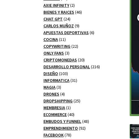
productos
2
AXIE INFINITY
2
productos
46
BIENES Y RAICES
46
24
productos
CHAT GPT
24
productos
9
CARLOS MUÑOZ
9
productos
6
APUESTAS DEPORTIVAS
6
11
productos
COCINA
11
productos
22
COPYWRITING
22
3
productos
ONLY FANS
3
productos
20
CRIPTOMONEDAS
20
productos
216
DESARROLLO PERSONAL
216
103
productos
DISEÑO
103
productos
31
INFORMATICA
31
3
productos
MAGIA
3
productos
4
DRONES
4
productos
25
DROPSHIPPING
25
1
productos
MEMBRESIA
1
producto
40
ECOMMERCE
40
productos
48
EMBUDOS Y FUNNEL
48
92
productos
EMPRENDIMIENTO
92
78
productos
FACEBOOK
78