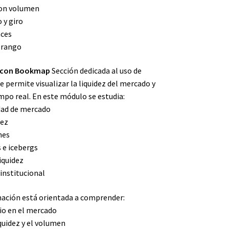
con volumen
 y giro
nces
e rango
o con Bookmap
Sección dedicada al uso de
permite visualizar la liquidez del mercado y
empo real. En este módulo se estudia:
idad de mercado
dez
nes
s e icebergs
iquidez
 institucional
ación está orientada a comprender:
io en el mercado
quidez y el volumen