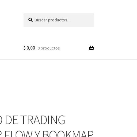
Buscar
Buscar
por:
$
0,00
0 productos
 DE TRADING
 FLOW Y BOOKMAP