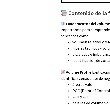
Contenido de la 
Fundamentos del volum
importancia para comprender 
conceptos como:
volumen relativo y re
niveles técnicos y vol
big trades e imbalanc
identificación de zon
Volume Profile
Explicación
identificar zonas clave de ne
área de valor
POC (Point of Control
VAH y VAL
perfiles de volumen d