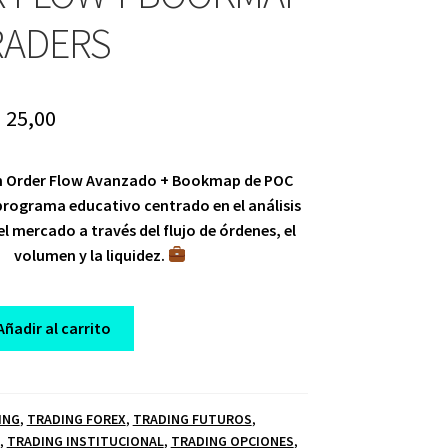
RADERS
riginal
Current
$
25,00
rice
price
n Order Flow Avanzado + Bookmap de POC
as:
is:
programa educativo centrado en el análisis
 2.000,00.
$ 25,00.
l mercado a través del flujo de órdenes, el
volumen y la liquidez.
Añadir al carrito
ING
,
TRADING FOREX
,
TRADING FUTUROS
,
,
TRADING INSTITUCIONAL
,
TRADING OPCIONES
,