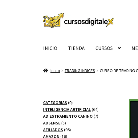
Ir
Ir
a
al
la
contenido
navegación
INICIO
TIENDA
CURSOS
ME
Inicio
TRADING INDICES
CURSO DE TRADING
0
CATEGORIAS
0
productos
64
INTELIGENCIA ARTIFICIAL
64
7
productos
ADIESTRAMIENTO CANINO
7
5
productos
ADSENSE
5
productos
96
AFILIADOS
96
16
productos
AMAZON
16