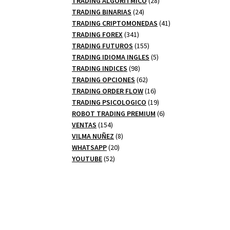
TRADING ALGORITMICO
28
24
productos
TRADING BINARIAS
24
productos
41
TRADING CRIPTOMONEDAS
41
341
productos
TRADING FOREX
341
productos
155
TRADING FUTUROS
155
productos
5
TRADING IDIOMA INGLES
5
98
productos
TRADING INDICES
98
productos
62
TRADING OPCIONES
62
productos
16
TRADING ORDER FLOW
16
productos
19
TRADING PSICOLOGICO
19
productos
6
ROBOT TRADING PREMIUM
6
154
productos
VENTAS
154
productos
8
VILMA NUÑEZ
8
20
productos
WHATSAPP
20
52
productos
YOUTUBE
52
productos