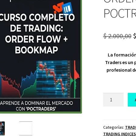
POCT
O
$
2.000,00
p
La formació
w
Traders es un 
$
profesional de
CURSO
DE
TRADING
ORDER
FLOW
Categorías:
TRAD
TRADING INDICES
Y