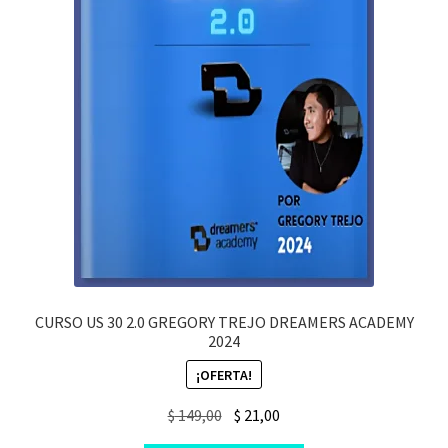
CURSO US 30 2.0 GREGORY TREJO DREAMERS ACADEMY
2024
¡OFERTA!
Original
Current
$
149,00
$
21,00
price
price