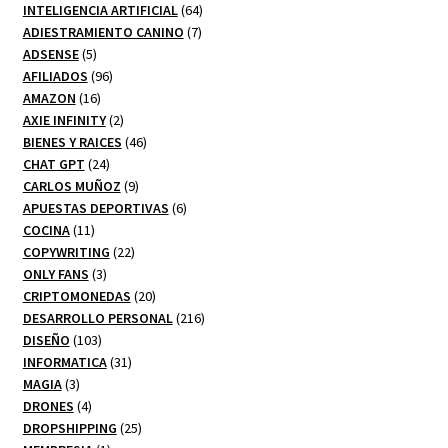
productos
64
INTELIGENCIA ARTIFICIAL
64
7
productos
ADIESTRAMIENTO CANINO
7
5
productos
ADSENSE
5
productos
96
AFILIADOS
96
16
productos
AMAZON
16
productos
2
AXIE INFINITY
2
productos
46
BIENES Y RAICES
46
24
productos
CHAT GPT
24
productos
9
CARLOS MUÑOZ
9
productos
6
APUESTAS DEPORTIVAS
6
11
productos
COCINA
11
productos
22
COPYWRITING
22
3
productos
ONLY FANS
3
productos
20
CRIPTOMONEDAS
20
productos
216
DESARROLLO PERSONAL
216
103
productos
DISEÑO
103
productos
31
INFORMATICA
31
3
productos
MAGIA
3
productos
4
DRONES
4
productos
25
DROPSHIPPING
25