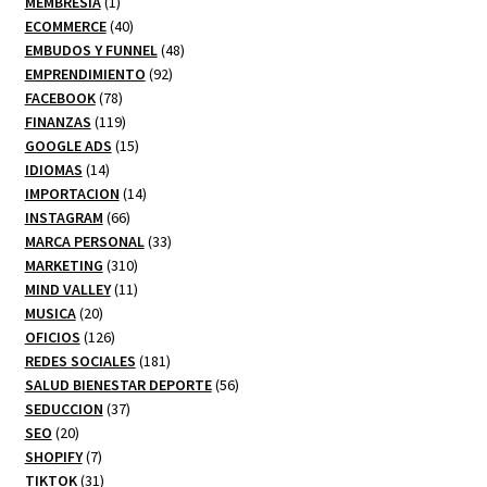
1
productos
MEMBRESIA
1
producto
40
ECOMMERCE
40
productos
48
EMBUDOS Y FUNNEL
48
92
productos
EMPRENDIMIENTO
92
78
productos
FACEBOOK
78
productos
119
FINANZAS
119
productos
15
GOOGLE ADS
15
14
productos
IDIOMAS
14
productos
14
IMPORTACION
14
66
productos
INSTAGRAM
66
productos
33
MARCA PERSONAL
33
310
productos
MARKETING
310
productos
11
MIND VALLEY
11
20
productos
MUSICA
20
productos
126
OFICIOS
126
productos
181
REDES SOCIALES
181
productos
56
SALUD BIENESTAR DEPORTE
56
37
productos
SEDUCCION
37
20
productos
SEO
20
productos
7
SHOPIFY
7
productos
31
TIKTOK
31