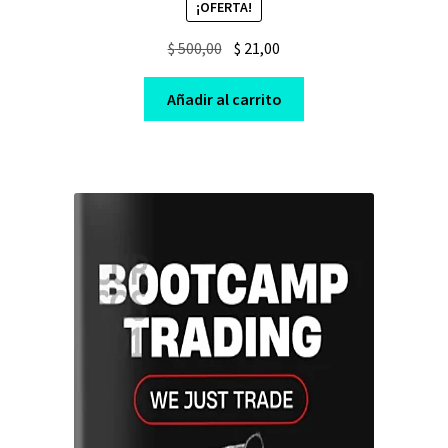
¡OFERTA!
Original
Current
$
500,00
$
21,00
price
price
was:
is:
Añadir al carrito
$ 500,00.
$ 21,00.