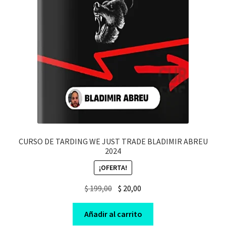
CURSO DE TARDING WE JUST TRADE BLADIMIR ABREU
2024
¡OFERTA!
Original
Current
$
199,00
$
20,00
price
price
was:
is:
Añadir al carrito
$ 199,00.
$ 20,00.