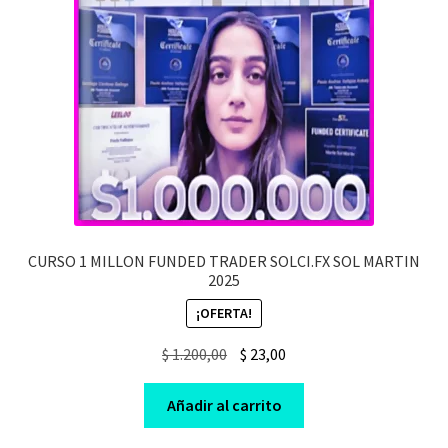
CURSO 1 MILLON FUNDED TRADER SOLCI.FX SOL MARTIN
2025
¡OFERTA!
Original
Current
$
1.200,00
$
23,00
price
price
was:
is:
Añadir al carrito
$ 1.200,00.
$ 23,00.