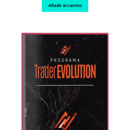
was:
is:
Añadir al carrito
$ 149,00.
$ 21,00.