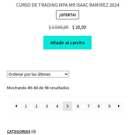
CURSO DE TRADING MPA MR ISAAC RAMIREZ 2024
¡OFERTA!
Original
Current
$
1.500,00
$
20,00
price
price
was:
is:
Añadir al carrito
$ 1.500,00.
$ 20,00.
Sorted
Mostrando 49–60 de 98 resultados
by
latest
1
2
3
4
5
6
7
8
9
0
CATEGORIAS
0