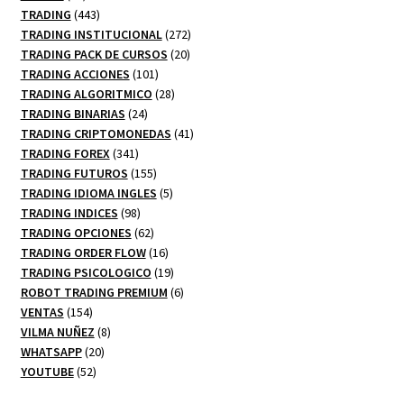
productos
443
TRADING
443
productos
272
TRADING INSTITUCIONAL
272
20
productos
TRADING PACK DE CURSOS
20
101
productos
TRADING ACCIONES
101
productos
28
TRADING ALGORITMICO
28
24
productos
TRADING BINARIAS
24
productos
41
TRADING CRIPTOMONEDAS
41
341
productos
TRADING FOREX
341
productos
155
TRADING FUTUROS
155
productos
5
TRADING IDIOMA INGLES
5
98
productos
TRADING INDICES
98
productos
62
TRADING OPCIONES
62
productos
16
TRADING ORDER FLOW
16
productos
19
TRADING PSICOLOGICO
19
productos
6
ROBOT TRADING PREMIUM
6
154
productos
VENTAS
154
productos
8
VILMA NUÑEZ
8
20
productos
WHATSAPP
20
52
productos
YOUTUBE
52
productos