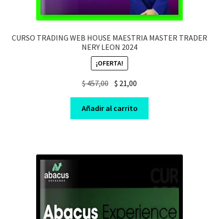
CURSO TRADING WEB HOUSE MAESTRIA MASTER TRADER
NERY LEON 2024
¡OFERTA!
Original
Current
$
457,00
$
21,00
price
price
was:
is:
Añadir al carrito
$ 457,00.
$ 21,00.