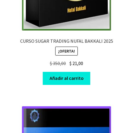
CURSO SUGAR TRADING NUFAL BAKKALI 2025
¡OFERTA!
Original
Current
$
350,00
$
21,00
price
price
was:
is:
Añadir al carrito
$ 350,00.
$ 21,00.