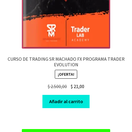
CURSO DE TRADING SR MACHADO FX PROGRAMA TRADER
EVOLUTION
¡OFERTA!
Original
Current
$
2.500,00
$
21,00
price
price
was:
is:
Añadir al carrito
$ 2.500,00.
$ 21,00.