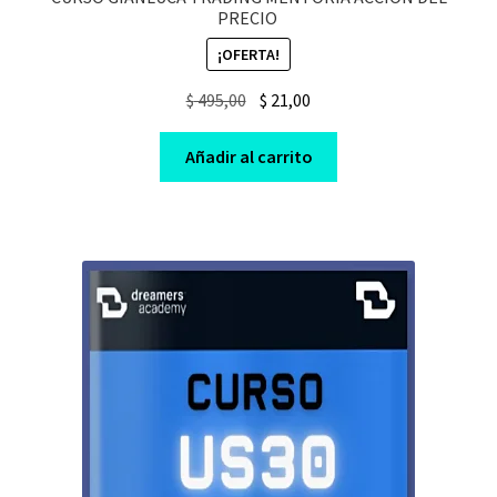
PRECIO
¡OFERTA!
Original
Current
$
495,00
$
21,00
price
price
was:
is:
Añadir al carrito
$ 495,00.
$ 21,00.