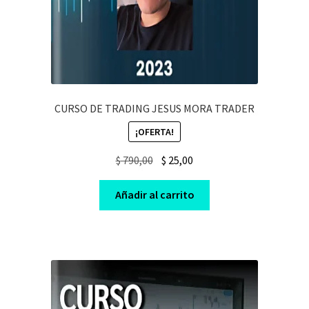
CURSO DE TRADING JESUS MORA TRADER
¡OFERTA!
Original
Current
$
790,00
$
25,00
price
price
was:
is:
Añadir al carrito
$ 790,00.
$ 25,00.