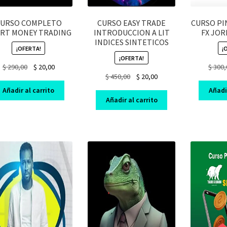
CURSO COMPLETO
CURSO EASY TRADE
CURSO PI
RT MONEY TRADING
INTRODUCCION A LIT
FX JOR
INDICES SINTETICOS
¡OFERTA!
¡
¡OFERTA!
Original
Current
$
290,00
$
20,00
$
300,
Original
Current
$
450,00
$
20,00
price
price
price
price
was:
is:
Añadir al carrito
Añadir
was:
is:
$ 290,00.
$ 20,00.
Añadir al carrito
$ 450,00.
$ 20,00.