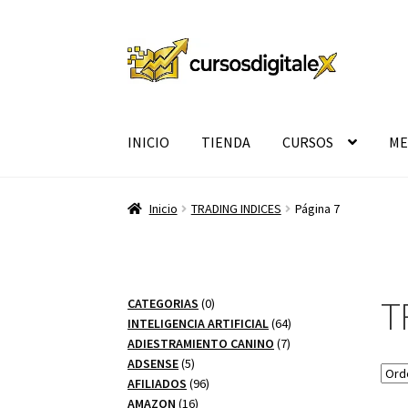
Ir
Ir
a
al
la
contenido
navegación
INICIO
TIENDA
CURSOS
ME
Inicio
TRADING INDICES
Página 7
T
0
CATEGORIAS
0
productos
64
INTELIGENCIA ARTIFICIAL
64
7
productos
ADIESTRAMIENTO CANINO
7
5
productos
ADSENSE
5
productos
96
AFILIADOS
96
16
productos
AMAZON
16