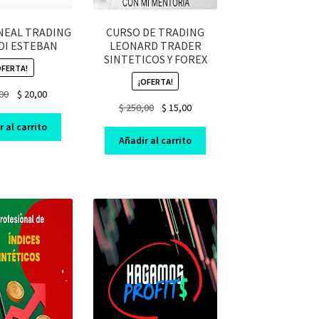
NEAL TRADING
CURSO DE TRADING
DI ESTEBAN
LEONARD TRADER
SINTETICOS Y FOREX
OFERTA!
¡OFERTA!
Original
Current
00
$
20,00
Original
Current
$
250,00
$
15,00
price
price
price
price
was:
is:
 al carrito
was:
is:
$ 300,00.
$ 20,00.
Añadir al carrito
$ 250,00.
$ 15,00.