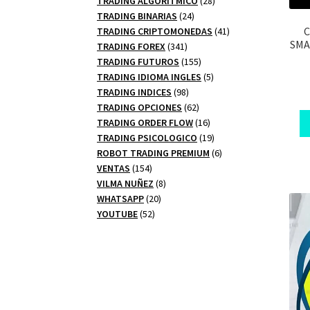
TRADING ALGORITMICO
28
24
productos
TRADING BINARIAS
24
productos
41
TRADING CRIPTOMONEDAS
41
SMA
341
productos
TRADING FOREX
341
productos
155
TRADING FUTUROS
155
productos
5
TRADING IDIOMA INGLES
5
98
productos
TRADING INDICES
98
productos
62
TRADING OPCIONES
62
productos
16
TRADING ORDER FLOW
16
productos
19
TRADING PSICOLOGICO
19
productos
6
ROBOT TRADING PREMIUM
6
154
productos
VENTAS
154
productos
8
VILMA NUÑEZ
8
20
productos
WHATSAPP
20
52
productos
YOUTUBE
52
productos