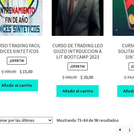
RSO TRADING FACIL
CURSO DE TRADING LEO
CURS
DICES SINTETICOS
GIUZO INTRDUCCION A
SOLITA
LIT BOOTCAMP 2023
SIN
¡OFERTA!
¡OFERTA!
¡
Original
Current
$
300,00
$
15,00
Original
Current
$
300,00
$
20,00
$
34,
price
price
price
price
was:
is:
Añadir al carrito
was:
is:
$ 300,00.
$ 15,00.
Añadir al carrito
Añadir
$ 300,00.
$ 20,00.
Sorted
Mostrando 73–84 de 98 resultados
by
1
latest