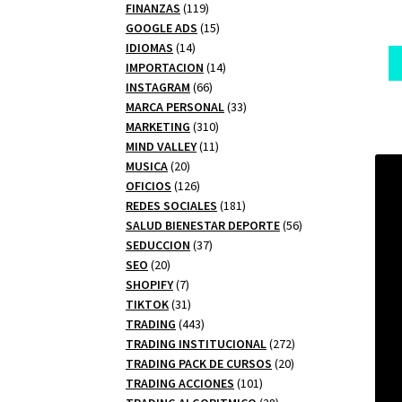
productos
119
FINANZAS
119
productos
15
GOOGLE ADS
15
14
productos
IDIOMAS
14
productos
14
IMPORTACION
14
66
productos
INSTAGRAM
66
productos
33
MARCA PERSONAL
33
310
productos
MARKETING
310
productos
11
MIND VALLEY
11
20
productos
MUSICA
20
productos
126
OFICIOS
126
productos
181
REDES SOCIALES
181
productos
56
SALUD BIENESTAR DEPORTE
56
37
productos
SEDUCCION
37
20
productos
SEO
20
productos
7
SHOPIFY
7
productos
31
TIKTOK
31
productos
443
TRADING
443
productos
272
TRADING INSTITUCIONAL
272
20
productos
TRADING PACK DE CURSOS
20
101
productos
TRADING ACCIONES
101
productos
28