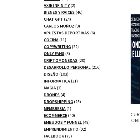
productos
2
AXIE INFINITY
2
productos
46
BIENES Y RAICES
46
24
productos
CHAT GPT
24
productos
9
CARLOS MUÑOZ
9
productos
6
APUESTAS DEPORTIVAS
6
11
productos
COCINA
11
productos
22
COPYWRITING
22
3
productos
ONLY FANS
3
productos
20
CRIPTOMONEDAS
20
productos
216
DESARROLLO PERSONAL
216
103
productos
DISEÑO
103
productos
31
INFORMATICA
31
3
productos
MAGIA
3
productos
4
DRONES
4
productos
25
DROPSHIPPING
25
1
productos
MEMBRESIA
1
CUR
producto
40
ECOMMERCE
40
OND
productos
48
EMBUDOS Y FUNNEL
48
92
productos
EMPRENDIMIENTO
92
78
productos
FACEBOOK
78