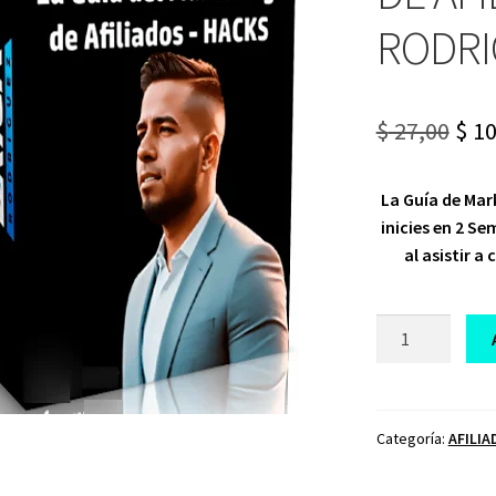
RODRI
Ori
$
27,00
$
10
pri
La Guía de Mar
was
inicies en 2 S
$ 27
al asistir a
LA
GUÍA
DEL
MARKETING
DE
Categoría:
AFILIA
AFILIADOS
ERICK