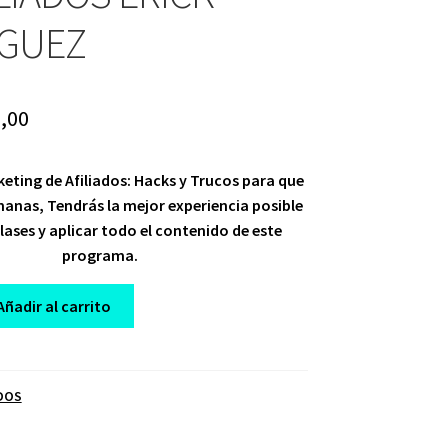
GUEZ
ginal
Current
,00
ce
price
keting de Afiliados: Hacks y Trucos para que
:
is:
emanas, Tendrás la mejor experiencia posible
,00.
$ 10,00.
 clases y aplicar todo el contenido de este
programa.
Añadir al carrito
DOS