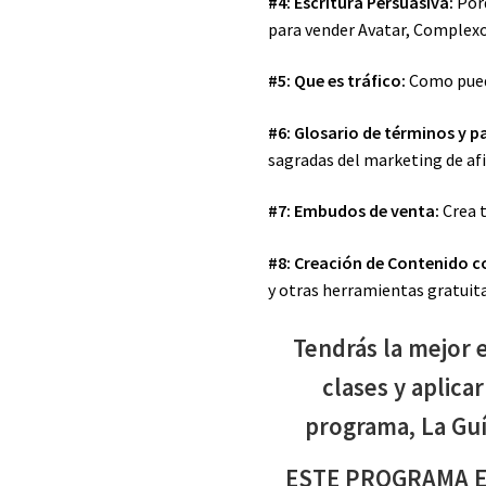
#4: Escritura Persuasiva:
Porq
para vender Avatar, Comple
#5: Que es tráfico:
Como puedo
#6: Glosario de términos y p
sagradas del marketing de af
#7: Embudos de venta:
Crea 
#8: Creación de Contenido c
y otras herramientas gratuita
Tendrás la mejor e
clases y aplica
programa, La Guí
ESTE PROGRAMA E