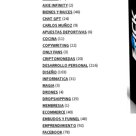
productos
2
AXIE INFINITY
2
productos
46
BIENES Y RAICES
46
24
productos
CHAT GPT
24
productos
9
CARLOS MUÑOZ
9
productos
6
APUESTAS DEPORTIVAS
6
11
productos
COCINA
11
productos
22
COPYWRITING
22
3
productos
ONLY FANS
3
productos
20
CRIPTOMONEDAS
20
productos
216
DESARROLLO PERSONAL
216
103
productos
DISEÑO
103
productos
31
INFORMATICA
31
3
productos
MAGIA
3
productos
4
DRONES
4
productos
25
DROPSHIPPING
25
1
productos
MEMBRESIA
1
producto
40
ECOMMERCE
40
productos
48
EMBUDOS Y FUNNEL
48
92
productos
EMPRENDIMIENTO
92
78
productos
FACEBOOK
78