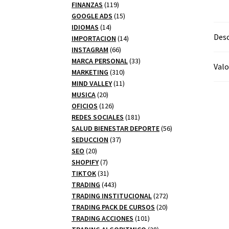
productos
119
FINANZAS
119
productos
15
GOOGLE ADS
15
14
productos
IDIOMAS
14
Desc
productos
14
IMPORTACION
14
66
productos
INSTAGRAM
66
productos
33
MARCA PERSONAL
33
Valo
310
productos
MARKETING
310
productos
11
MIND VALLEY
11
20
productos
MUSICA
20
productos
126
OFICIOS
126
productos
181
REDES SOCIALES
181
productos
56
SALUD BIENESTAR DEPORTE
56
37
productos
SEDUCCION
37
20
productos
SEO
20
productos
7
SHOPIFY
7
productos
31
TIKTOK
31
productos
443
TRADING
443
productos
272
TRADING INSTITUCIONAL
272
20
productos
TRADING PACK DE CURSOS
20
101
productos
TRADING ACCIONES
101
productos
28