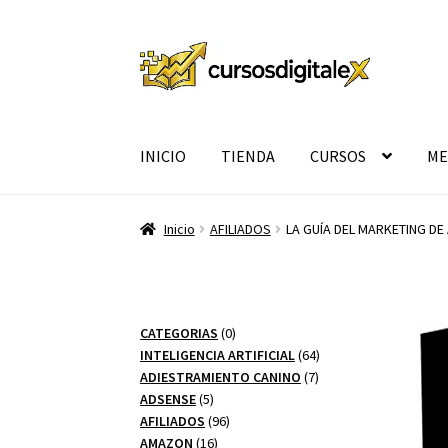
Ir
Ir
a
al
la
contenido
navegación
INICIO
TIENDA
CURSOS
ME
Inicio
AFILIADOS
LA GUÍA DEL MARKETING DE
0
CATEGORIAS
0
productos
64
INTELIGENCIA ARTIFICIAL
64
7
productos
ADIESTRAMIENTO CANINO
7
5
productos
ADSENSE
5
productos
96
AFILIADOS
96
16
productos
AMAZON
16