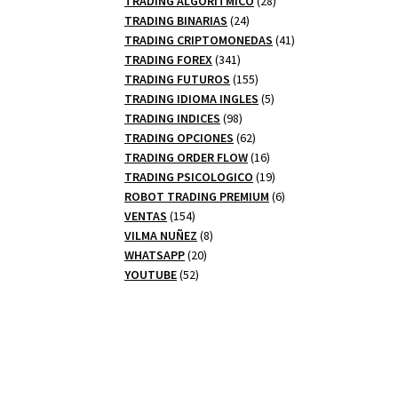
TRADING ALGORITMICO
28
24
productos
TRADING BINARIAS
24
productos
41
TRADING CRIPTOMONEDAS
41
341
productos
TRADING FOREX
341
productos
155
TRADING FUTUROS
155
productos
5
TRADING IDIOMA INGLES
5
98
productos
TRADING INDICES
98
productos
62
TRADING OPCIONES
62
productos
16
TRADING ORDER FLOW
16
productos
19
TRADING PSICOLOGICO
19
productos
6
ROBOT TRADING PREMIUM
6
154
productos
VENTAS
154
productos
8
VILMA NUÑEZ
8
20
productos
WHATSAPP
20
52
productos
YOUTUBE
52
productos