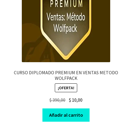
CURSO DIPLOMADO PREMIUM EN VENTAS METODO
WOLFPACK
¡OFERTA!
Original
Current
$
390,00
$
10,00
price
price
was:
is:
Añadir al carrito
$ 390,00.
$ 10,00.