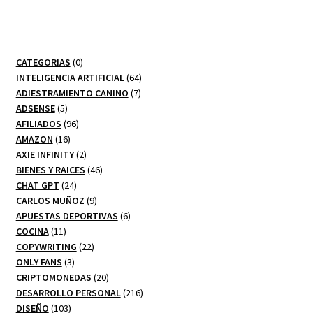
0
CATEGORIAS
0
productos
64
INTELIGENCIA ARTIFICIAL
64
7
productos
ADIESTRAMIENTO CANINO
7
5
productos
ADSENSE
5
productos
96
AFILIADOS
96
16
productos
AMAZON
16
productos
2
AXIE INFINITY
2
productos
46
BIENES Y RAICES
46
24
productos
CHAT GPT
24
productos
9
CARLOS MUÑOZ
9
productos
6
APUESTAS DEPORTIVAS
6
11
productos
COCINA
11
productos
22
COPYWRITING
22
3
productos
ONLY FANS
3
productos
20
CRIPTOMONEDAS
20
productos
216
DESARROLLO PERSONAL
216
103
productos
DISEÑO
103