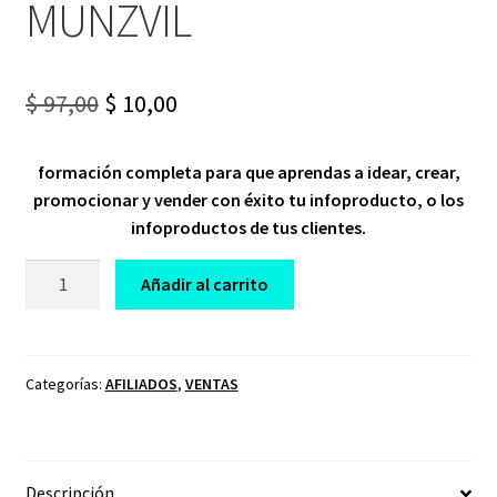
MUNZVIL
Original
Current
$
97,00
$
10,00
price
price
formación completa para que aprendas a idear, crear,
was:
is:
promocionar y vender con éxito tu infoproducto, o los
$ 97,00.
$ 10,00.
infoproductos de tus clientes.
CURSO
Añadir al carrito
INFOCREADOR
BE
MASTER
MIKE
Categorías:
AFILIADOS
,
VENTAS
MUNZVIL
cantidad
Descripción