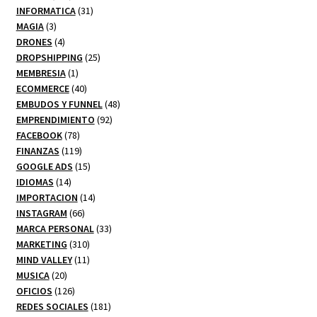
productos
31
INFORMATICA
31
3
productos
MAGIA
3
productos
4
DRONES
4
productos
25
DROPSHIPPING
25
1
productos
MEMBRESIA
1
producto
40
ECOMMERCE
40
productos
48
EMBUDOS Y FUNNEL
48
92
productos
EMPRENDIMIENTO
92
78
productos
FACEBOOK
78
productos
119
FINANZAS
119
productos
15
GOOGLE ADS
15
14
productos
IDIOMAS
14
productos
14
IMPORTACION
14
66
productos
INSTAGRAM
66
productos
33
MARCA PERSONAL
33
310
productos
MARKETING
310
productos
11
MIND VALLEY
11
20
productos
MUSICA
20
productos
126
OFICIOS
126
productos
181
REDES SOCIALES
181