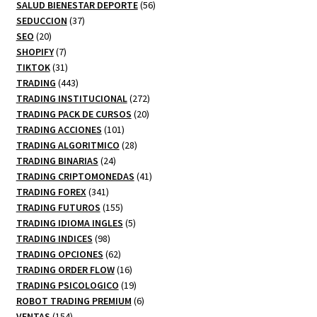
productos
56
SALUD BIENESTAR DEPORTE
56
37
productos
SEDUCCION
37
20
productos
SEO
20
productos
7
SHOPIFY
7
productos
31
TIKTOK
31
productos
443
TRADING
443
productos
272
TRADING INSTITUCIONAL
272
20
productos
TRADING PACK DE CURSOS
20
101
productos
TRADING ACCIONES
101
productos
28
TRADING ALGORITMICO
28
24
productos
TRADING BINARIAS
24
productos
41
TRADING CRIPTOMONEDAS
41
341
productos
TRADING FOREX
341
productos
155
TRADING FUTUROS
155
productos
5
TRADING IDIOMA INGLES
5
98
productos
TRADING INDICES
98
productos
62
TRADING OPCIONES
62
productos
16
TRADING ORDER FLOW
16
productos
19
TRADING PSICOLOGICO
19
productos
6
ROBOT TRADING PREMIUM
6
154
productos
VENTAS
154