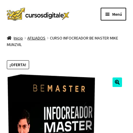
Ir
Ir
Menú
a
al
la
contenido
INICIO
navegación
Inicio
AFILIADOS
CURSO INFOCREADOR BE MASTER MIKE
MUNZVIL
TIENDA
Expandi
CURSOS
¡OFERTA!
el
menú
MEMBRESIA
hijo
MI CUENTA
CARRITO
CONTACTO