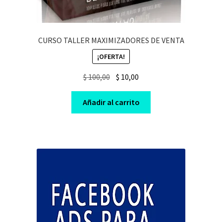
CURSO TALLER MAXIMIZADORES DE VENTA
¡OFERTA!
Original
Current
$
100,00
$
10,00
price
price
was:
is:
Añadir al carrito
$ 100,00.
$ 10,00.