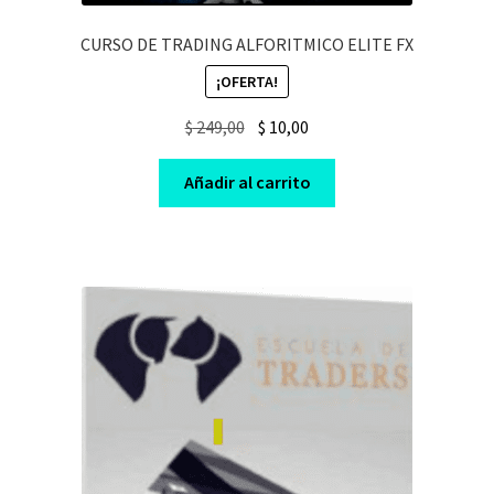
CURSO DE TRADING ALFORITMICO ELITE FX
¡OFERTA!
Original
Current
$
249,00
$
10,00
price
price
was:
is:
Añadir al carrito
$ 249,00.
$ 10,00.