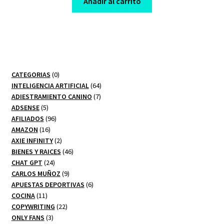
Añadir al carrito
$ 380,00.
$ 10,00.
0
CATEGORIAS
0
productos
64
INTELIGENCIA ARTIFICIAL
64
7
productos
ADIESTRAMIENTO CANINO
7
5
productos
ADSENSE
5
productos
96
AFILIADOS
96
16
productos
AMAZON
16
productos
2
AXIE INFINITY
2
productos
46
BIENES Y RAICES
46
24
productos
CHAT GPT
24
productos
9
CARLOS MUÑOZ
9
productos
6
APUESTAS DEPORTIVAS
6
11
productos
COCINA
11
productos
22
COPYWRITING
22
3
productos
ONLY FANS
3