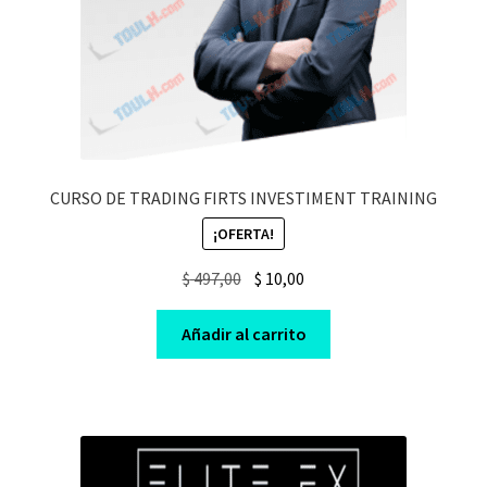
CURSO DE TRADING FIRTS INVESTIMENT TRAINING
¡OFERTA!
Original
Current
$
497,00
$
10,00
price
price
was:
is:
Añadir al carrito
$ 497,00.
$ 10,00.