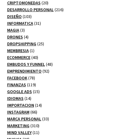
productos
20
CRIPTOMONEDAS
20
productos
216
DESARROLLO PERSONAL
216
103
productos
DISEÑO
103
productos
31
INFORMATICA
31
3
productos
MAGIA
3
productos
4
DRONES
4
productos
25
DROPSHIPPING
25
1
productos
MEMBRESIA
1
producto
40
ECOMMERCE
40
productos
48
EMBUDOS Y FUNNEL
48
92
productos
EMPRENDIMIENTO
92
78
productos
FACEBOOK
78
productos
119
FINANZAS
119
productos
15
GOOGLE ADS
15
14
productos
IDIOMAS
14
productos
14
IMPORTACION
14
66
productos
INSTAGRAM
66
productos
33
MARCA PERSONAL
33
310
productos
MARKETING
310
productos
11
MIND VALLEY
11