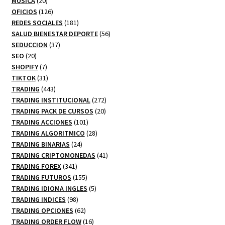
20
productos
MUSICA
20
productos
126
OFICIOS
126
productos
181
REDES SOCIALES
181
productos
56
SALUD BIENESTAR DEPORTE
56
37
productos
SEDUCCION
37
20
productos
SEO
20
productos
7
SHOPIFY
7
productos
31
TIKTOK
31
productos
443
TRADING
443
productos
272
TRADING INSTITUCIONAL
272
20
productos
TRADING PACK DE CURSOS
20
101
productos
TRADING ACCIONES
101
productos
28
TRADING ALGORITMICO
28
24
productos
TRADING BINARIAS
24
productos
41
TRADING CRIPTOMONEDAS
41
341
productos
TRADING FOREX
341
productos
155
TRADING FUTUROS
155
productos
5
TRADING IDIOMA INGLES
5
98
productos
TRADING INDICES
98
productos
62
TRADING OPCIONES
62
productos
16
TRADING ORDER FLOW
16