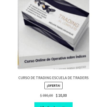
CURSO DE TRADING ESCUELA DE TRADERS
¡OFERTA!
Original
Current
$
380,00
$
10,00
price
price
was:
is: