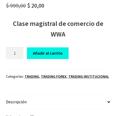
Original
Current
$
999,00
$
20,00
price
price
Clase magistral de comercio de
was:
is:
$ 999,00.
$ 20,00.
WWA
CURSO
Añadir al carrito
WWA
TRADING
FOREX
cantidad
Categorías:
TRADING
,
TRADING FOREX
,
TRADING INSTITUCIONAL
Descripción