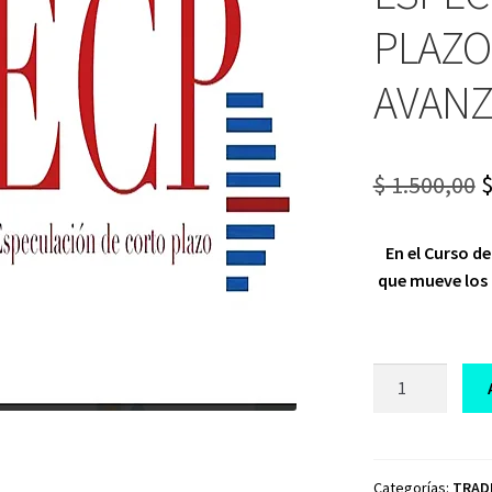
PLAZO
AVAN
O
$
1.500,00
p
En el Curso d
w
que mueve los 
$
CURSO
DE
TRADING
ECP
ESPECULACION
Categorías:
TRAD