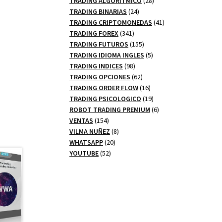
TRADING ALGORITMICO
28
24
productos
TRADING BINARIAS
24
productos
41
TRADING CRIPTOMONEDAS
41
341
productos
TRADING FOREX
341
productos
155
TRADING FUTUROS
155
productos
5
TRADING IDIOMA INGLES
5
98
productos
TRADING INDICES
98
productos
62
TRADING OPCIONES
62
productos
16
TRADING ORDER FLOW
16
productos
19
TRADING PSICOLOGICO
19
productos
6
ROBOT TRADING PREMIUM
6
154
productos
VENTAS
154
productos
8
VILMA NUÑEZ
8
20
productos
WHATSAPP
20
52
productos
YOUTUBE
52
productos