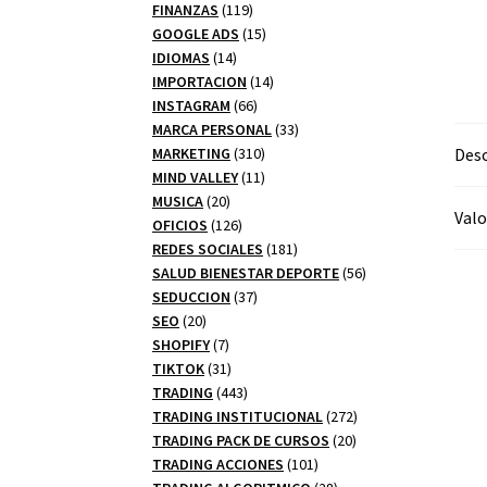
productos
119
FINANZAS
119
productos
15
GOOGLE ADS
15
14
productos
IDIOMAS
14
productos
14
IMPORTACION
14
66
productos
INSTAGRAM
66
productos
33
MARCA PERSONAL
33
310
productos
Desc
MARKETING
310
productos
11
MIND VALLEY
11
20
productos
MUSICA
20
Valo
productos
126
OFICIOS
126
productos
181
REDES SOCIALES
181
productos
56
SALUD BIENESTAR DEPORTE
56
37
productos
SEDUCCION
37
20
productos
SEO
20
productos
7
SHOPIFY
7
productos
31
TIKTOK
31
productos
443
TRADING
443
productos
272
TRADING INSTITUCIONAL
272
20
productos
TRADING PACK DE CURSOS
20
101
productos
TRADING ACCIONES
101
productos
28