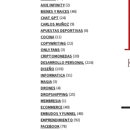
productos
2
AXIE INFINITY
2
productos
46
BIENES Y RAICES
46
24
productos
CHAT GPT
24
productos
9
CARLOS MUÑOZ
9
productos
6
APUESTAS DEPORTIVAS
6
11
productos
COCINA
11
productos
22
COPYWRITING
22
3
productos
ONLY FANS
3
productos
20
CRIPTOMONEDAS
20
productos
216
DESARROLLO PERSONAL
216
103
productos
DISEÑO
103
productos
31
INFORMATICA
31
3
productos
MAGIA
3
productos
4
DRONES
4
productos
25
DROPSHIPPING
25
1
productos
MEMBRESIA
1
producto
40
ECOMMERCE
40
productos
48
EMBUDOS Y FUNNEL
48
92
productos
EMPRENDIMIENTO
92
78
productos
FACEBOOK
78