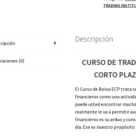
TRADING INSTIT
A
CORTO
PLAZO
BASICO
Y
Descripción
ripción
AVANZADO
cantidad
CURSO DE TRAD
raciones (0)
CORTO PLAZ
El Curso de Bolsa ECP trata 
financieros como una activid
puede usted encontrar mucha 
realmente le va a permitir a
financieros es su arduo y cons
día. Ese es nuestro propósito 