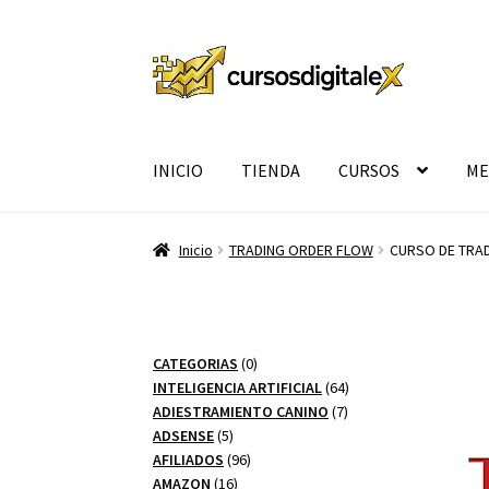
Ir
Ir
a
al
la
contenido
navegación
INICIO
TIENDA
CURSOS
ME
Inicio
TRADING ORDER FLOW
CURSO DE TRA
0
CATEGORIAS
0
productos
64
INTELIGENCIA ARTIFICIAL
64
7
productos
ADIESTRAMIENTO CANINO
7
5
productos
ADSENSE
5
productos
96
AFILIADOS
96
16
productos
AMAZON
16