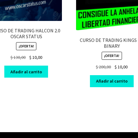
SO DE TRADING HALCON 2.0
OSCAR STATUS
CURSO DE TRADING KINGS
BINARY
¡OFERTA!
¡OFERTA!
Original
Current
$
130,00
$
10,00
price
price
Original
Curre
$
200,00
$
10,00
was:
is:
Añadir al carrito
price
price
$ 130,00.
$ 10,00.
was:
is:
Añadir al carrito
$ 200,00.
$ 10,0