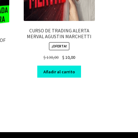
CURSO DE TRADING ALERTA
MERVAL AGUSTIN MARCHETTI
 OF
¡OFERTA!
Original
Current
$
130,00
$
10,00
price
price
nt
was:
is:
Añadir al carrito
$ 130,00.
$ 10,00.
0.