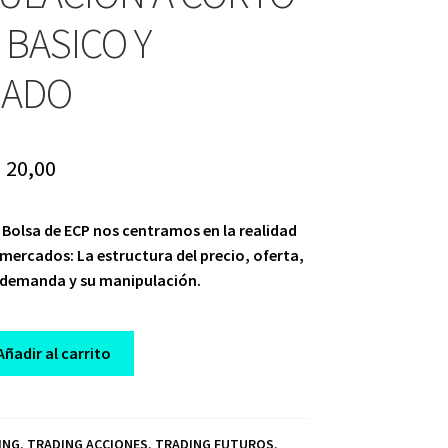
 BASICO Y
ZADO
riginal
Current
$
20,00
rice
price
e Bolsa de ECP nos centramos en la realidad
as:
is:
mercados: La estructura del precio, oferta,
 1.500,00.
$ 20,00.
demanda y su manipulación.
Añadir al carrito
ING
,
TRADING ACCIONES
,
TRADING FUTUROS
,