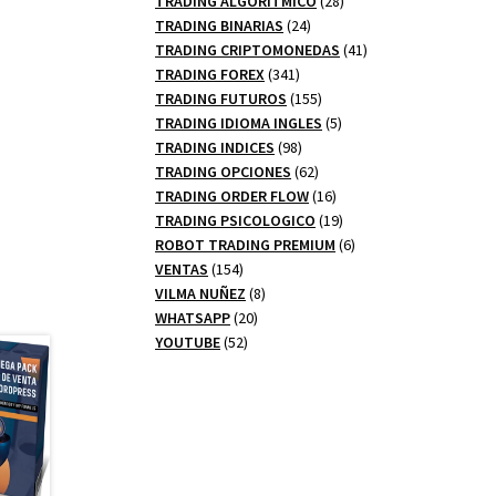
TRADING ALGORITMICO
28
24
productos
TRADING BINARIAS
24
productos
41
TRADING CRIPTOMONEDAS
41
341
productos
TRADING FOREX
341
productos
155
TRADING FUTUROS
155
productos
5
TRADING IDIOMA INGLES
5
98
productos
TRADING INDICES
98
productos
62
TRADING OPCIONES
62
productos
16
TRADING ORDER FLOW
16
productos
19
TRADING PSICOLOGICO
19
productos
6
ROBOT TRADING PREMIUM
6
154
productos
VENTAS
154
productos
8
VILMA NUÑEZ
8
20
productos
WHATSAPP
20
52
productos
YOUTUBE
52
productos