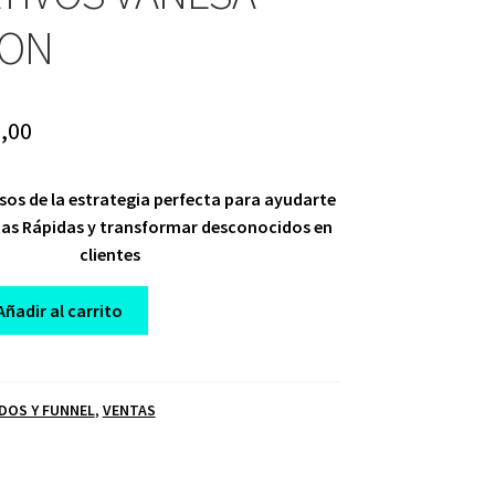
SON
ginal
Current
,00
ce
price
sos de la estrategia perfecta para ayudarte
:
is:
tas Rápidas y transformar desconocidos en
,00.
$ 10,00.
clientes
Añadir al carrito
DOS Y FUNNEL
,
VENTAS