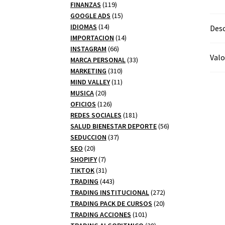
productos
119
FINANZAS
119
productos
15
GOOGLE ADS
15
14
productos
IDIOMAS
14
Desc
productos
14
IMPORTACION
14
66
productos
INSTAGRAM
66
Valo
productos
33
MARCA PERSONAL
33
310
productos
MARKETING
310
productos
11
MIND VALLEY
11
20
productos
MUSICA
20
productos
126
OFICIOS
126
productos
181
REDES SOCIALES
181
productos
56
SALUD BIENESTAR DEPORTE
56
37
productos
SEDUCCION
37
20
productos
SEO
20
productos
7
SHOPIFY
7
productos
31
TIKTOK
31
productos
443
TRADING
443
productos
272
TRADING INSTITUCIONAL
272
20
productos
TRADING PACK DE CURSOS
20
101
productos
TRADING ACCIONES
101
productos
28