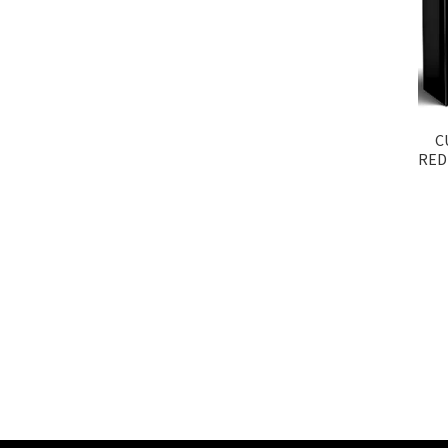
C
RED