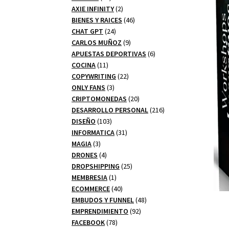
productos
2
AXIE INFINITY
2
productos
46
BIENES Y RAICES
46
24
productos
CHAT GPT
24
productos
9
CARLOS MUÑOZ
9
productos
6
APUESTAS DEPORTIVAS
6
11
productos
COCINA
11
productos
22
COPYWRITING
22
3
productos
ONLY FANS
3
productos
20
CRIPTOMONEDAS
20
productos
216
DESARROLLO PERSONAL
216
103
productos
DISEÑO
103
productos
31
INFORMATICA
31
3
productos
MAGIA
3
productos
4
DRONES
4
productos
25
DROPSHIPPING
25
1
productos
MEMBRESIA
1
producto
40
ECOMMERCE
40
productos
48
EMBUDOS Y FUNNEL
48
92
productos
EMPRENDIMIENTO
92
78
productos
FACEBOOK
78