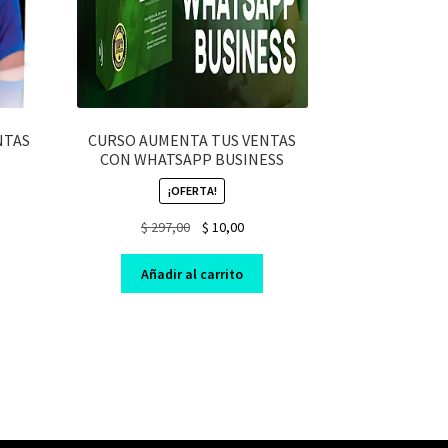
NTAS
CURSO AUMENTA TUS VENTAS
CON WHATSAPP BUSINESS
¡OFERTA!
nt
Original
Current
$
297,00
$
10,00
price
price
was:
is:
Añadir al carrito
0.
$ 297,00.
$ 10,00.