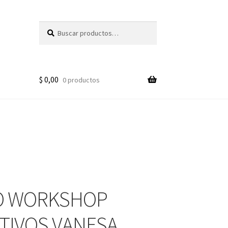
Buscar
Buscar
por:
$
0,00
0 productos
O WORKSHOP
TIVOS VANESA