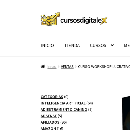
Ir
Ir
a
al
la
contenido
navegación
INICIO
TIENDA
CURSOS
ME
Inicio
VENTAS
CURSO WORKSHOP LUCRATIV
0
CATEGORIAS
0
productos
64
INTELIGENCIA ARTIFICIAL
64
7
productos
ADIESTRAMIENTO CANINO
7
5
productos
ADSENSE
5
productos
96
AFILIADOS
96
16
productos
AMAZON
16