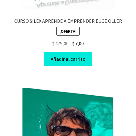
CURSO SILEX APRENDE A EMPRENDER EUGE OLLER
¡OFERTA!
Original
Current
$
475,00
$
7,00
price
price
was:
is:
Añadir al carrito
$ 475,00.
$ 7,00.