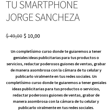
TU SMARTPHONE
JORGE SANCHEZA
Original
Current
$
49,00
$
10,00
price
price
Un completísimo curso donde te guiaremos a tener
was:
is:
geniales ideas publicitarias para tus productos o
$ 49,00.
$ 10,00.
servicios, redactar poderosos guiones de ventas, grabar
de manera asombrosa con la cámara de tu celular y
publicarlo viralmente en tus redes sociales. Un
completísimo curso donde te guiaremos a tener geniales
ideas publicitarias para tus productos o servicios,
redactar poderosos guiones de ventas, grabar de
manera asombrosa con la cámara de tu celular y
publicarlo viralmente en tus redes sociales.