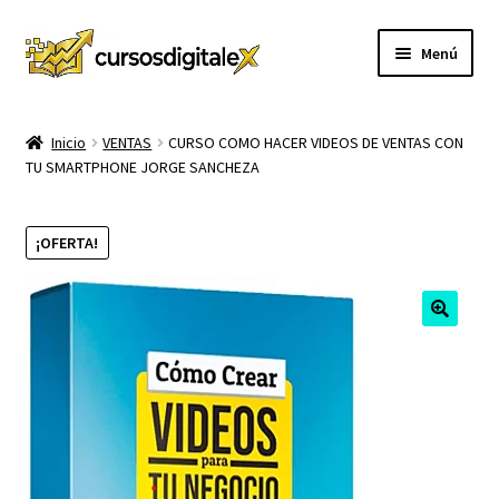
Ir
Ir
Menú
a
al
la
contenido
INICIO
navegación
Inicio
VENTAS
CURSO COMO HACER VIDEOS DE VENTAS CON
TU SMARTPHONE JORGE SANCHEZA
TIENDA
Expandi
CURSOS
¡OFERTA!
el
menú
MEMBRESIA
hijo
MI CUENTA
CARRITO
CONTACTO