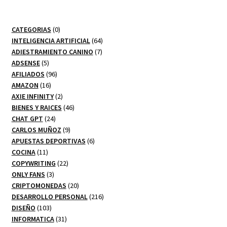
0
CATEGORIAS
0
productos
64
INTELIGENCIA ARTIFICIAL
64
7
productos
ADIESTRAMIENTO CANINO
7
5
productos
ADSENSE
5
productos
96
AFILIADOS
96
16
productos
AMAZON
16
productos
2
AXIE INFINITY
2
productos
46
BIENES Y RAICES
46
24
productos
CHAT GPT
24
productos
9
CARLOS MUÑOZ
9
productos
6
APUESTAS DEPORTIVAS
6
11
productos
COCINA
11
productos
22
COPYWRITING
22
3
productos
ONLY FANS
3
productos
20
CRIPTOMONEDAS
20
productos
216
DESARROLLO PERSONAL
216
103
productos
DISEÑO
103
productos
31
INFORMATICA
31