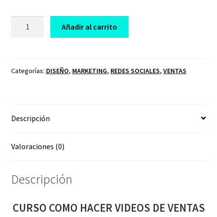
CURSO
Añadir al carrito
COMO
HACER
VIDEOS
DE
Categorías:
DISEÑO
,
MARKETING
,
REDES SOCIALES
,
VENTAS
VENTAS
CON
TU
Descripción
SMARTPHONE
JORGE
SANCHEZA
Valoraciones (0)
cantidad
Descripción
CURSO COMO HACER VIDEOS DE VENTAS