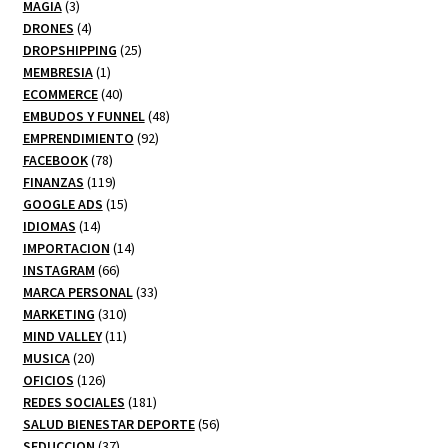
3
productos
MAGIA
3
productos
4
DRONES
4
productos
25
DROPSHIPPING
25
1
productos
MEMBRESIA
1
producto
40
ECOMMERCE
40
productos
48
EMBUDOS Y FUNNEL
48
92
productos
EMPRENDIMIENTO
92
78
productos
FACEBOOK
78
productos
119
FINANZAS
119
productos
15
GOOGLE ADS
15
14
productos
IDIOMAS
14
productos
14
IMPORTACION
14
66
productos
INSTAGRAM
66
productos
33
MARCA PERSONAL
33
310
productos
MARKETING
310
productos
11
MIND VALLEY
11
20
productos
MUSICA
20
productos
126
OFICIOS
126
productos
181
REDES SOCIALES
181
productos
56
SALUD BIENESTAR DEPORTE
56
37
productos
SEDUCCION
37