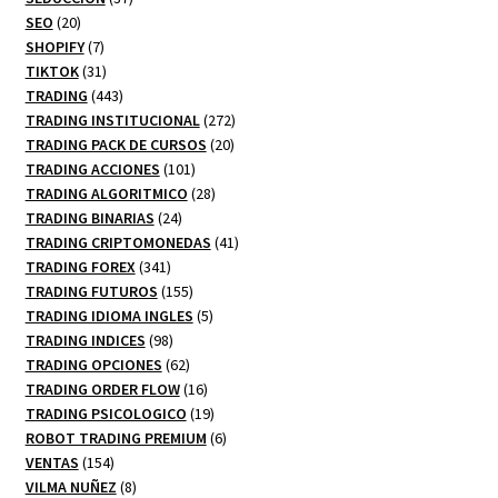
20
productos
SEO
20
productos
7
SHOPIFY
7
productos
31
TIKTOK
31
productos
443
TRADING
443
productos
272
TRADING INSTITUCIONAL
272
20
productos
TRADING PACK DE CURSOS
20
101
productos
TRADING ACCIONES
101
productos
28
TRADING ALGORITMICO
28
24
productos
TRADING BINARIAS
24
productos
41
TRADING CRIPTOMONEDAS
41
341
productos
TRADING FOREX
341
productos
155
TRADING FUTUROS
155
productos
5
TRADING IDIOMA INGLES
5
98
productos
TRADING INDICES
98
productos
62
TRADING OPCIONES
62
productos
16
TRADING ORDER FLOW
16
productos
19
TRADING PSICOLOGICO
19
productos
6
ROBOT TRADING PREMIUM
6
154
productos
VENTAS
154
productos
8
VILMA NUÑEZ
8