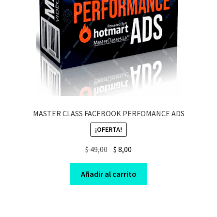
MASTER CLASS FACEBOOK PERFOMANCE ADS
¡OFERTA!
Original
Current
$
49,00
$
8,00
price
price
was:
is:
Añadir al carrito
$ 49,00.
$ 8,00.