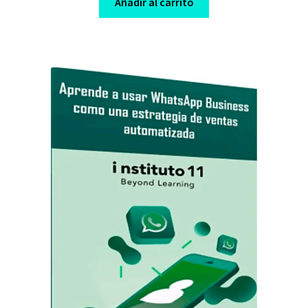
was:
is:
Añadir al carrito
$ 800,00.
$ 9,00.