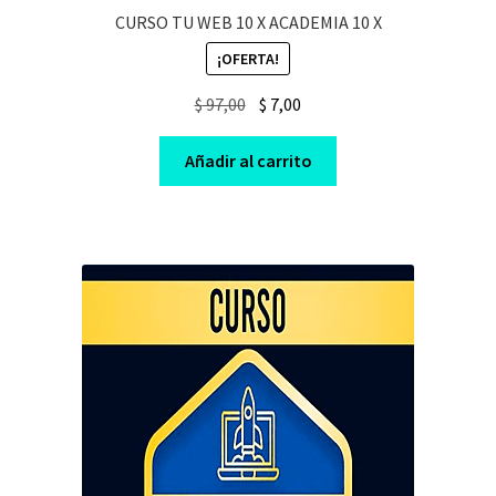
CURSO TU WEB 10 X ACADEMIA 10 X
¡OFERTA!
Original
Current
$
97,00
$
7,00
price
price
was:
is:
Añadir al carrito
$ 97,00.
$ 7,00.