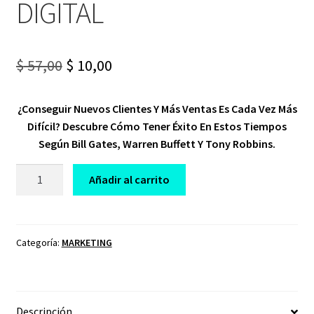
DIGITAL
Original
Current
$
57,00
$
10,00
price
price
¿Conseguir Nuevos Clientes Y Más Ventas Es Cada Vez Más
was:
is:
Difícil? Descubre Cómo Tener Éxito En Estos Tiempos
$ 57,00.
$ 10,00.
Según Bill Gates, Warren Buffett Y Tony Robbins.
CURSO
Añadir al carrito
TRANSFORMA
TU
OFERTA
TU
Categoría:
MARKETING
VALOR
DIGITAL
cantidad
Descripción