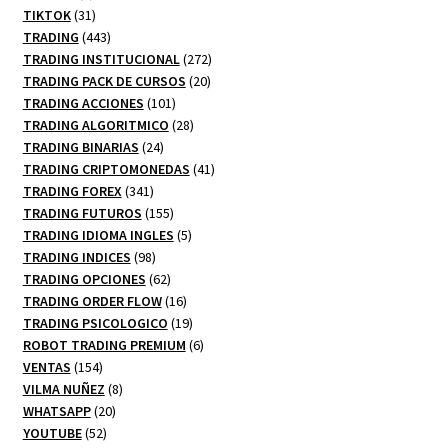
productos
31
TIKTOK
31
productos
443
TRADING
443
productos
272
TRADING INSTITUCIONAL
272
20
productos
TRADING PACK DE CURSOS
20
101
productos
TRADING ACCIONES
101
productos
28
TRADING ALGORITMICO
28
24
productos
TRADING BINARIAS
24
productos
41
TRADING CRIPTOMONEDAS
41
341
productos
TRADING FOREX
341
productos
155
TRADING FUTUROS
155
productos
5
TRADING IDIOMA INGLES
5
98
productos
TRADING INDICES
98
productos
62
TRADING OPCIONES
62
productos
16
TRADING ORDER FLOW
16
productos
19
TRADING PSICOLOGICO
19
productos
6
ROBOT TRADING PREMIUM
6
154
productos
VENTAS
154
productos
8
VILMA NUÑEZ
8
20
productos
WHATSAPP
20
52
productos
YOUTUBE
52