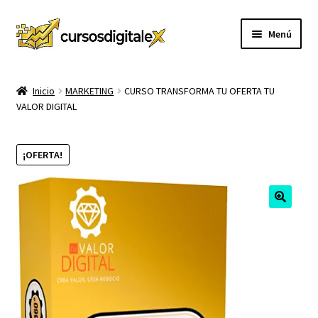
Ir
Ir
Menú
a
al
la
contenido
INICIO
navegación
Inicio
MARKETING
CURSO TRANSFORMA TU OFERTA TU
VALOR DIGITAL
TIENDA
Expandi
CURSOS
¡OFERTA!
el
menú
MEMBRESIA
hijo
MI CUENTA
CARRITO
CONTACTO