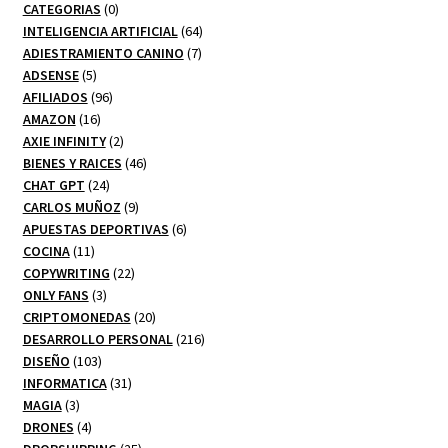
0
CATEGORIAS
0
productos
64
INTELIGENCIA ARTIFICIAL
64
7
productos
ADIESTRAMIENTO CANINO
7
5
productos
ADSENSE
5
productos
96
AFILIADOS
96
16
productos
AMAZON
16
productos
2
AXIE INFINITY
2
productos
46
BIENES Y RAICES
46
24
productos
CHAT GPT
24
productos
9
CARLOS MUÑOZ
9
productos
6
APUESTAS DEPORTIVAS
6
11
productos
COCINA
11
productos
22
COPYWRITING
22
3
productos
ONLY FANS
3
productos
20
CRIPTOMONEDAS
20
productos
216
DESARROLLO PERSONAL
216
103
productos
DISEÑO
103
productos
31
INFORMATICA
31
3
productos
MAGIA
3
productos
4
DRONES
4
productos
25