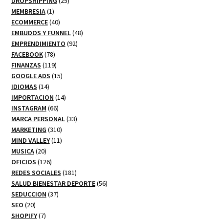
DROPSHIPPING
25
1
productos
MEMBRESIA
1
producto
40
ECOMMERCE
40
productos
48
EMBUDOS Y FUNNEL
48
92
productos
EMPRENDIMIENTO
92
78
productos
FACEBOOK
78
productos
119
FINANZAS
119
productos
15
GOOGLE ADS
15
14
productos
IDIOMAS
14
productos
14
IMPORTACION
14
66
productos
INSTAGRAM
66
productos
33
MARCA PERSONAL
33
310
productos
MARKETING
310
productos
11
MIND VALLEY
11
20
productos
MUSICA
20
productos
126
OFICIOS
126
productos
181
REDES SOCIALES
181
productos
56
SALUD BIENESTAR DEPORTE
56
37
productos
SEDUCCION
37
20
productos
SEO
20
productos
7
SHOPIFY
7