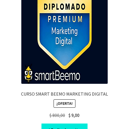
CURSO SMART BEEMO MARKETING DIGITAL
¡OFERTA!
Original
Current
$
800,00
$
9,00
price
price