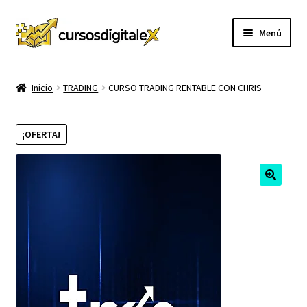
Ir
Ir
Menú
a
al
la
contenido
INICIO
navegación
Inicio
TRADING
CURSO TRADING RENTABLE CON CHRIS
TIENDA
¡OFERTA!
Expandi
CURSOS
el
menú
MEMBRESIA
hijo
MI CUENTA
CARRITO
CONTACTO