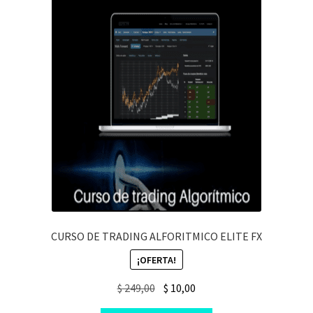
CURSO DE TRADING ALFORITMICO ELITE FX
¡OFERTA!
Original
Current
$
249,00
$
10,00
price
price