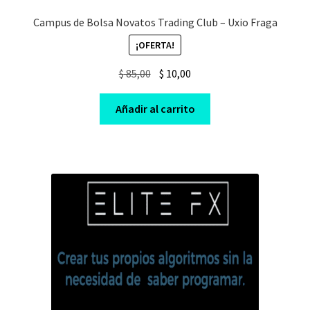
Campus de Bolsa Novatos Trading Club – Uxio Fraga
¡OFERTA!
Original
Current
$
85,00
$
10,00
price
price
was:
is:
Añadir al carrito
$ 85,00.
$ 10,00.