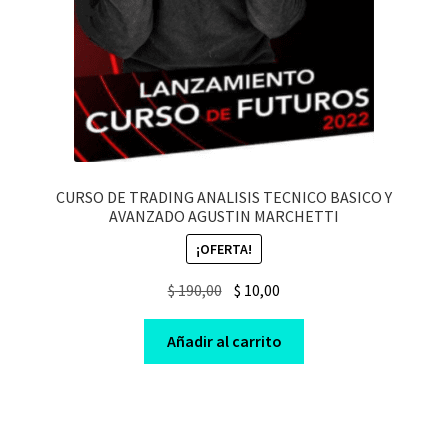
CURSO DE TRADING ANALISIS TECNICO BASICO Y
AVANZADO AGUSTIN MARCHETTI
¡OFERTA!
Original
Current
$
190,00
$
10,00
price
price
was:
is:
Añadir al carrito
$ 190,00.
$ 10,00.