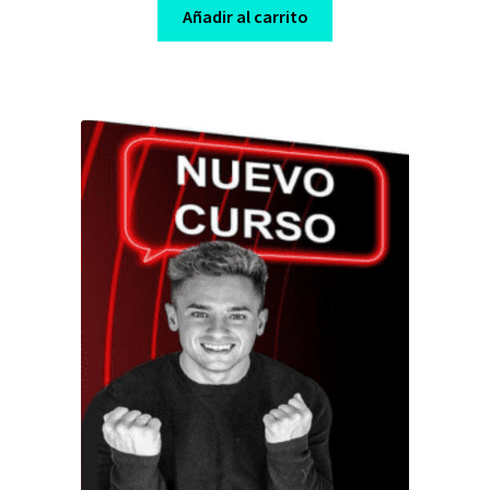
was:
is:
Añadir al carrito
$ 249,00.
$ 10,00.