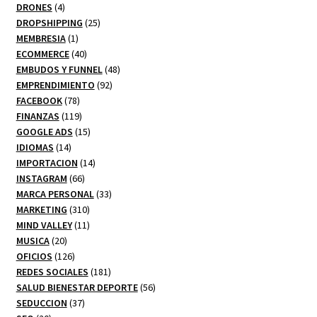
productos
4
DRONES
4
productos
25
DROPSHIPPING
25
1
productos
MEMBRESIA
1
producto
40
ECOMMERCE
40
productos
48
EMBUDOS Y FUNNEL
48
92
productos
EMPRENDIMIENTO
92
78
productos
FACEBOOK
78
productos
119
FINANZAS
119
productos
15
GOOGLE ADS
15
14
productos
IDIOMAS
14
productos
14
IMPORTACION
14
66
productos
INSTAGRAM
66
productos
33
MARCA PERSONAL
33
310
productos
MARKETING
310
productos
11
MIND VALLEY
11
20
productos
MUSICA
20
productos
126
OFICIOS
126
productos
181
REDES SOCIALES
181
productos
56
SALUD BIENESTAR DEPORTE
56
37
productos
SEDUCCION
37