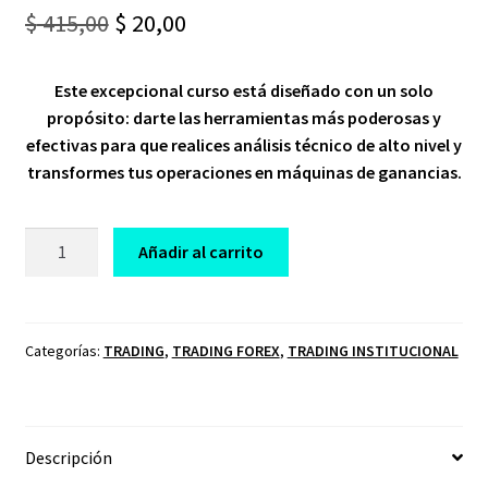
Original
Current
$
415,00
$
20,00
price
price
Este excepcional curso está diseñado con un solo
was:
is:
propósito: darte las herramientas más poderosas y
$ 415,00.
$ 20,00.
efectivas para que realices análisis técnico de alto nivel y
transformes tus operaciones en máquinas de ganancias.
CURSO
Añadir al carrito
TRADING
RENTABLE
CON
CHRIS
Categorías:
TRADING
,
TRADING FOREX
,
TRADING INSTITUCIONAL
cantidad
Descripción