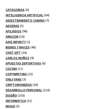
0
CATEGORIAS
0
productos
64
INTELIGENCIA ARTIFICIAL
64
7
productos
ADIESTRAMIENTO CANINO
7
5
productos
ADSENSE
5
productos
96
AFILIADOS
96
16
productos
AMAZON
16
productos
2
AXIE INFINITY
2
productos
46
BIENES Y RAICES
46
24
productos
CHAT GPT
24
productos
9
CARLOS MUÑOZ
9
productos
6
APUESTAS DEPORTIVAS
6
11
productos
COCINA
11
productos
22
COPYWRITING
22
3
productos
ONLY FANS
3
productos
20
CRIPTOMONEDAS
20
productos
216
DESARROLLO PERSONAL
216
103
productos
DISEÑO
103
productos
31
INFORMATICA
31
3
productos
MAGIA
3