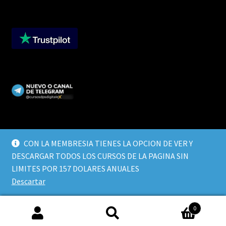
CON LA MEMBRESIA TIENES LA OPCION DE VER Y
DESCARGAR TODOS LOS CURSOS DE LA PAGINA SIN
© CURSOS DIGITALEX 2026
LIMITES POR 157 DOLARES ANUALES
TERMINOS Y CONDICIONES
Built with WooCommerce
.
Descartar
0
Buscar
Buscar