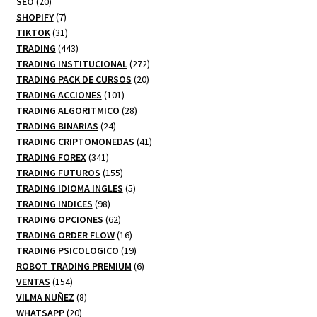
20
productos
SEO
20
productos
7
SHOPIFY
7
productos
31
TIKTOK
31
productos
443
TRADING
443
productos
272
TRADING INSTITUCIONAL
272
20
productos
TRADING PACK DE CURSOS
20
101
productos
TRADING ACCIONES
101
productos
28
TRADING ALGORITMICO
28
24
productos
TRADING BINARIAS
24
productos
41
TRADING CRIPTOMONEDAS
41
341
productos
TRADING FOREX
341
productos
155
TRADING FUTUROS
155
productos
5
TRADING IDIOMA INGLES
5
98
productos
TRADING INDICES
98
productos
62
TRADING OPCIONES
62
productos
16
TRADING ORDER FLOW
16
productos
19
TRADING PSICOLOGICO
19
productos
6
ROBOT TRADING PREMIUM
6
154
productos
VENTAS
154
productos
8
VILMA NUÑEZ
8
20
productos
WHATSAPP
20