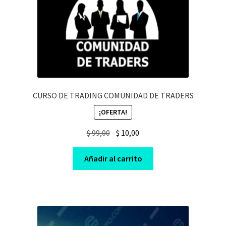
CURSO DE TRADING COMUNIDAD DE TRADERS
¡OFERTA!
Original
Current
$
99,00
$
10,00
price
price
was:
is:
Añadir al carrito
$ 99,00.
$ 10,00.