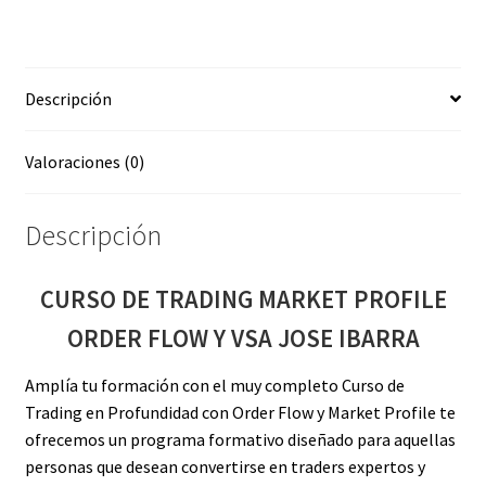
FLOW
Y
VSA
Descripción
JOSE
IBARRA
cantidad
Valoraciones (0)
Descripción
CURSO DE TRADING MARKET PROFILE
ORDER FLOW Y VSA JOSE IBARRA
Amplía tu formación con el muy completo Curso de
Trading en Profundidad con Order Flow y Market Profile te
ofrecemos un programa formativo diseñado para aquellas
personas que desean convertirse en traders expertos y