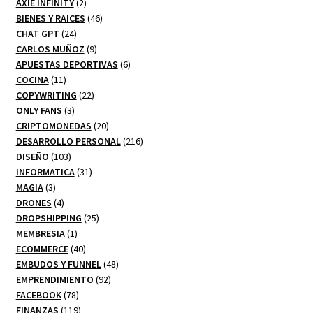
productos
2
AXIE INFINITY
2
productos
46
BIENES Y RAICES
46
24
productos
CHAT GPT
24
productos
9
CARLOS MUÑOZ
9
productos
6
APUESTAS DEPORTIVAS
6
11
productos
COCINA
11
productos
22
COPYWRITING
22
3
productos
ONLY FANS
3
productos
20
CRIPTOMONEDAS
20
productos
216
DESARROLLO PERSONAL
216
103
productos
DISEÑO
103
productos
31
INFORMATICA
31
3
productos
MAGIA
3
productos
4
DRONES
4
productos
25
DROPSHIPPING
25
1
productos
MEMBRESIA
1
producto
40
ECOMMERCE
40
productos
48
EMBUDOS Y FUNNEL
48
92
productos
EMPRENDIMIENTO
92
78
productos
FACEBOOK
78
productos
119
FINANZAS
119