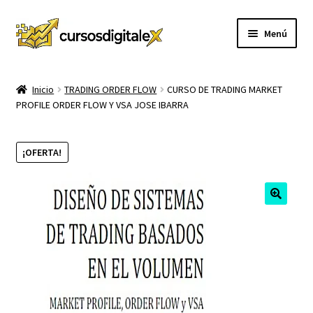
Ir
Ir
Menú
a
al
la
contenido
INICIO
navegación
Inicio
TRADING ORDER FLOW
CURSO DE TRADING MARKET
PROFILE ORDER FLOW Y VSA JOSE IBARRA
TIENDA
Expandi
CURSOS
¡OFERTA!
el
menú
MEMBRESIA
hijo
MI CUENTA
CARRITO
CONTACTO