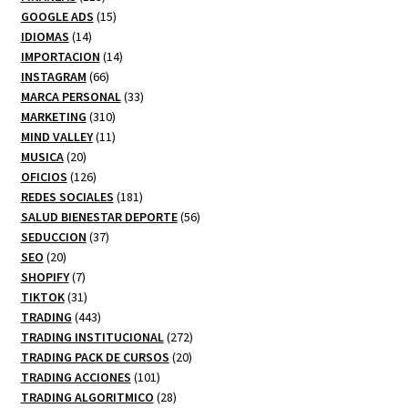
productos
15
GOOGLE ADS
15
14
productos
IDIOMAS
14
productos
14
IMPORTACION
14
66
productos
INSTAGRAM
66
productos
33
MARCA PERSONAL
33
310
productos
MARKETING
310
productos
11
MIND VALLEY
11
20
productos
MUSICA
20
productos
126
OFICIOS
126
productos
181
REDES SOCIALES
181
productos
56
SALUD BIENESTAR DEPORTE
56
37
productos
SEDUCCION
37
20
productos
SEO
20
productos
7
SHOPIFY
7
productos
31
TIKTOK
31
productos
443
TRADING
443
productos
272
TRADING INSTITUCIONAL
272
20
productos
TRADING PACK DE CURSOS
20
101
productos
TRADING ACCIONES
101
productos
28
TRADING ALGORITMICO
28