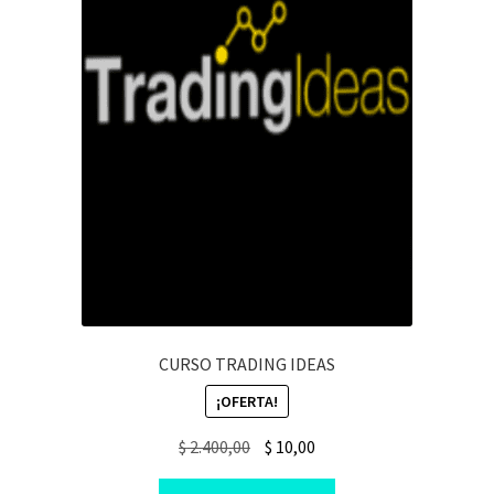
CURSO TRADING IDEAS
¡OFERTA!
Original
Current
$
2.400,00
$
10,00
price
price