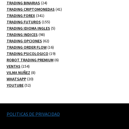
24
productos
TRADING BINARIAS
24
productos
41
TRADING CRIPTOMONEDAS
41
341
productos
TRADING FOREX
341
productos
155
TRADING FUTUROS
155
productos
5
TRADING IDIOMA INGLES
5
98
productos
TRADING INDICES
98
productos
62
TRADING OPCIONES
62
productos
16
TRADING ORDER FLOW
16
productos
19
TRADING PSICOLOGICO
19
productos
6
ROBOT TRADING PREMIUM
6
154
productos
VENTAS
154
productos
8
VILMA NUÑEZ
8
20
productos
WHATSAPP
20
52
productos
YOUTUBE
52
productos
POLITICAS DE PRIVACIDAD