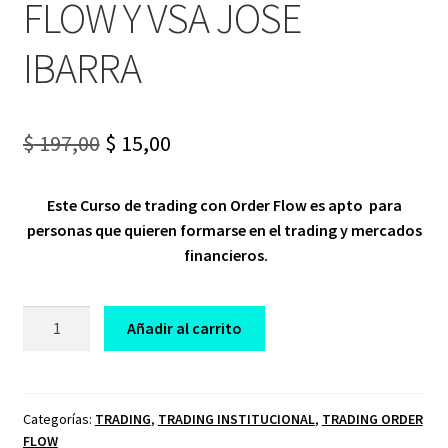
FLOW Y VSA JOSE
IBARRA
Original
Current
$
197,00
$
15,00
price
price
Este Curso de trading con Order Flow es apto para
was:
is:
personas que quieren formarse en el
trading y mercados
$ 197,00.
$ 15,00.
financieros.
CURSO
Añadir al carrito
DE
TRADING
MARKET
PROFILE
Categorías:
TRADING
,
TRADING INSTITUCIONAL
,
TRADING ORDER
FLOW
ORDER