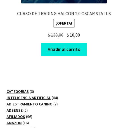
CURSO DE TRADING HALCON 2.0 OSCAR STATUS
¡OFERTA!
Original
Current
$
130,00
$
10,00
price
price
was:
is:
Añadir al carrito
$ 130,00.
$ 10,00.
0
CATEGORIAS
0
productos
64
INTELIGENCIA ARTIFICIAL
64
7
productos
ADIESTRAMIENTO CANINO
7
5
productos
ADSENSE
5
productos
96
AFILIADOS
96
16
productos
AMAZON
16