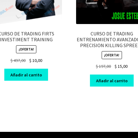
CURSO DE TRADING FIRTS
CURSO DE TRADING
INVESTIMENT TRAINING
ENTRENAMIENTO AVANZAD
PRECISION KILLING SPREE
¡OFERTA!
¡OFERTA!
Original
Current
$
497,00
$
10,00
Original
Curre
$
197,00
$
15,00
price
price
price
price
was:
is:
Añadir al carrito
was:
is:
$ 497,00.
$ 10,00.
Añadir al carrito
$ 197,00.
$ 15,0