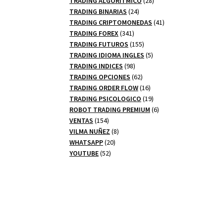
TRADING ALGORITMICO
28
24
productos
TRADING BINARIAS
24
productos
41
TRADING CRIPTOMONEDAS
41
341
productos
TRADING FOREX
341
productos
155
TRADING FUTUROS
155
productos
5
TRADING IDIOMA INGLES
5
98
productos
TRADING INDICES
98
productos
62
TRADING OPCIONES
62
productos
16
TRADING ORDER FLOW
16
productos
19
TRADING PSICOLOGICO
19
productos
6
ROBOT TRADING PREMIUM
6
154
productos
VENTAS
154
productos
8
VILMA NUÑEZ
8
20
productos
WHATSAPP
20
52
productos
YOUTUBE
52
productos