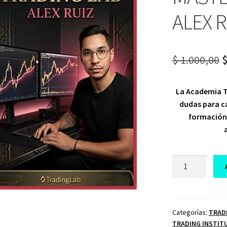
ALEX 
O
$
1.000,00
p
La Academia Tr
w
dudas para ca
$
formación 
CURSO
TRADING
MASTERY
TRADING
LAB
Categorías:
TRAD
TRADING INSTIT
ALEX