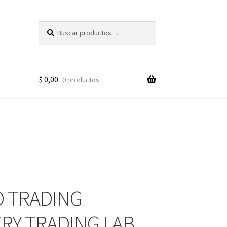
Buscar
Buscar
por:
$
0,00
0 productos
 TRADING
RY TRADING LAB