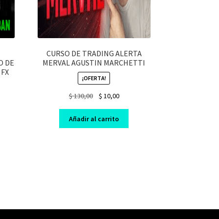
CURSO DE TRADING ALERTA
O DE
MERVAL AGUSTIN MARCHETTI
 FX
¡OFERTA!
Original
Current
$
130,00
$
10,00
nt
price
price
was:
is:
Añadir al carrito
$ 130,00.
$ 10,00.
0.