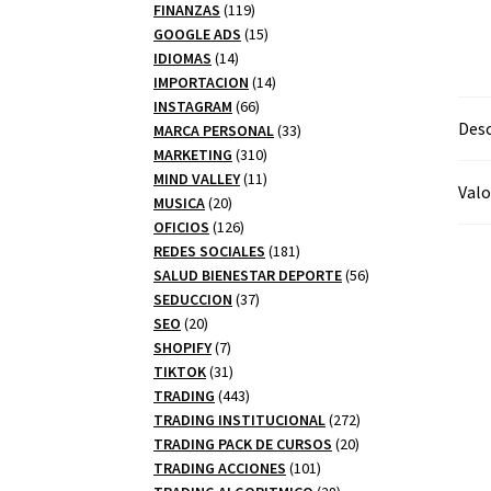
productos
119
FINANZAS
119
productos
15
GOOGLE ADS
15
14
productos
IDIOMAS
14
productos
14
IMPORTACION
14
66
productos
INSTAGRAM
66
Desc
productos
33
MARCA PERSONAL
33
310
productos
MARKETING
310
productos
11
MIND VALLEY
11
Valo
20
productos
MUSICA
20
productos
126
OFICIOS
126
productos
181
REDES SOCIALES
181
productos
56
SALUD BIENESTAR DEPORTE
56
37
productos
SEDUCCION
37
20
productos
SEO
20
productos
7
SHOPIFY
7
productos
31
TIKTOK
31
productos
443
TRADING
443
productos
272
TRADING INSTITUCIONAL
272
20
productos
TRADING PACK DE CURSOS
20
101
productos
TRADING ACCIONES
101
productos
28