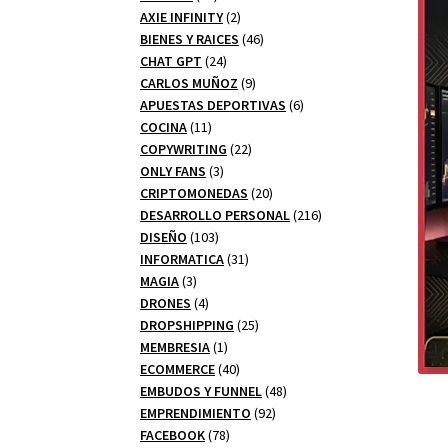
productos
2
AXIE INFINITY
2
productos
46
BIENES Y RAICES
46
24
productos
CHAT GPT
24
productos
9
CARLOS MUÑOZ
9
productos
6
APUESTAS DEPORTIVAS
6
11
productos
COCINA
11
productos
22
COPYWRITING
22
3
productos
ONLY FANS
3
productos
20
CRIPTOMONEDAS
20
productos
216
DESARROLLO PERSONAL
216
103
productos
DISEÑO
103
productos
31
INFORMATICA
31
3
productos
MAGIA
3
productos
4
DRONES
4
productos
25
DROPSHIPPING
25
1
productos
MEMBRESIA
1
producto
40
ECOMMERCE
40
productos
48
EMBUDOS Y FUNNEL
48
92
productos
EMPRENDIMIENTO
92
78
productos
FACEBOOK
78