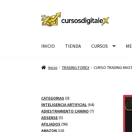
Ir
Ir
a
al
la
contenido
navegación
INICIO
TIENDA
CURSOS
ME
Inicio
TRADING FOREX
CURSO TRADING MASTE
0
CATEGORIAS
0
productos
64
INTELIGENCIA ARTIFICIAL
64
7
productos
ADIESTRAMIENTO CANINO
7
5
productos
ADSENSE
5
productos
96
AFILIADOS
96
16
productos
AMAZON
16