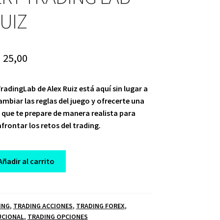
RUIZ
riginal
Current
$
25,00
rice
price
adingLab de Alex Ruiz está aquí sin lugar a
as:
is:
mbiar las reglas del juego y ofrecerte una
 1.000,00.
$ 25,00.
que te prepare de manera realista para
afrontar los retos del trading.
Añadir al carrito
ING
,
TRADING ACCIONES
,
TRADING FOREX
,
UCIONAL
,
TRADING OPCIONES