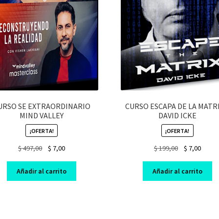
URSO SE EXTRAORDINARIO
CURSO ESCAPA DE LA MATRI
MIND VALLEY
DAVID ICKE
¡OFERTA!
¡OFERTA!
Original
Current
Original
Curre
$
497,00
$
7,00
$
199,00
$
7,00
price
price
price
price
was:
is:
was:
is:
Añadir al carrito
Añadir al carrito
$ 497,00.
$ 7,00.
$ 199,00.
$ 7,00.