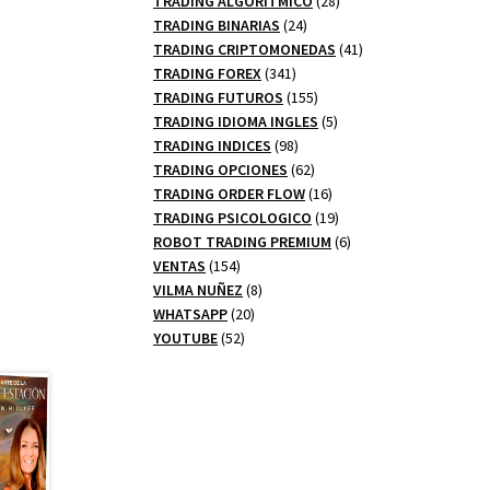
TRADING ALGORITMICO
28
24
productos
TRADING BINARIAS
24
productos
41
TRADING CRIPTOMONEDAS
41
341
productos
TRADING FOREX
341
productos
155
TRADING FUTUROS
155
productos
5
TRADING IDIOMA INGLES
5
98
productos
TRADING INDICES
98
productos
62
TRADING OPCIONES
62
productos
16
TRADING ORDER FLOW
16
productos
19
TRADING PSICOLOGICO
19
productos
6
ROBOT TRADING PREMIUM
6
154
productos
VENTAS
154
productos
8
VILMA NUÑEZ
8
20
productos
WHATSAPP
20
52
productos
YOUTUBE
52
productos