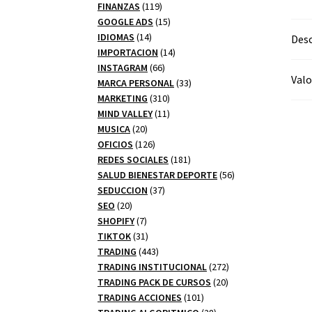
productos
119
FINANZAS
119
productos
15
GOOGLE ADS
15
14
productos
IDIOMAS
14
Desc
productos
14
IMPORTACION
14
66
productos
INSTAGRAM
66
Valo
productos
33
MARCA PERSONAL
33
310
productos
MARKETING
310
productos
11
MIND VALLEY
11
20
productos
MUSICA
20
productos
126
OFICIOS
126
productos
181
REDES SOCIALES
181
productos
56
SALUD BIENESTAR DEPORTE
56
37
productos
SEDUCCION
37
20
productos
SEO
20
productos
7
SHOPIFY
7
productos
31
TIKTOK
31
productos
443
TRADING
443
productos
272
TRADING INSTITUCIONAL
272
20
productos
TRADING PACK DE CURSOS
20
101
productos
TRADING ACCIONES
101
productos
28