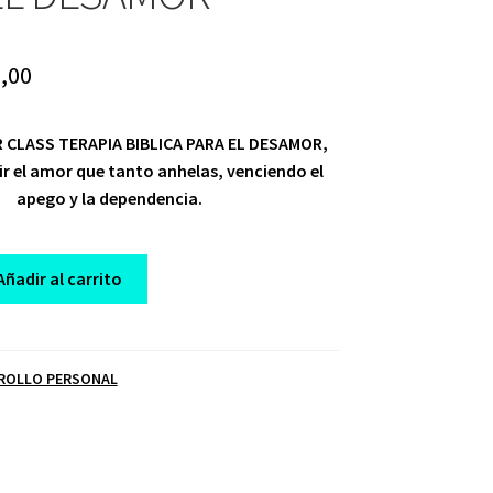
ginal
Current
,00
ce
price
R CLASS TERAPIA BIBLICA PARA EL DESAMOR,
:
is:
ir el amor que tanto anhelas, venciendo el
,00.
$ 10,00.
apego y la dependencia.
Añadir al carrito
ROLLO PERSONAL