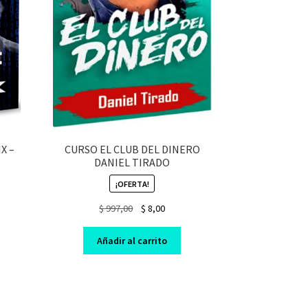
X –
CURSO EL CLUB DEL DINERO
DANIEL TIRADO
¡OFERTA!
nt
Original
Current
$
997,00
$
8,00
price
price
was:
is:
Añadir al carrito
$ 997,00.
$ 8,00.