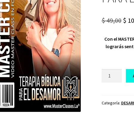
Ori
$
49,00
$
10
pri
Con el MASTE
was
lograrás sent
$ 49
CURSO
TERAPIA
BÍBLICA
PARA
EL
Categoría:
DESAR
DESAMOR
cantidad