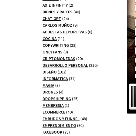
productos
2
AXIE INFINITY
2
productos
46
BIENES Y RAICES
46
24
productos
CHAT GPT
24
productos
9
CARLOS MUÑOZ
9
productos
6
APUESTAS DEPORTIVAS
6
11
productos
COCINA
11
productos
22
COPYWRITING
22
3
productos
ONLY FANS
3
productos
20
CRIPTOMONEDAS
20
productos
216
DESARROLLO PERSONAL
216
103
productos
DISEÑO
103
productos
31
INFORMATICA
31
3
productos
MAGIA
3
productos
4
DRONES
4
productos
25
DROPSHIPPING
25
1
productos
MEMBRESIA
1
producto
40
ECOMMERCE
40
productos
48
EMBUDOS Y FUNNEL
48
92
productos
EMPRENDIMIENTO
92
78
productos
FACEBOOK
78