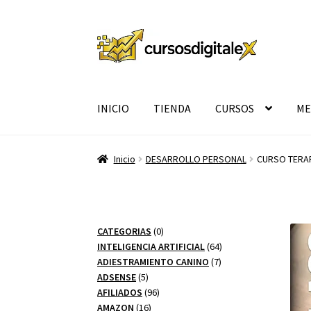
Ir
Ir
a
al
la
contenido
navegación
INICIO
TIENDA
CURSOS
ME
Inicio
DESARROLLO PERSONAL
CURSO TERAP
0
CATEGORIAS
0
productos
64
INTELIGENCIA ARTIFICIAL
64
7
productos
ADIESTRAMIENTO CANINO
7
5
productos
ADSENSE
5
productos
96
AFILIADOS
96
16
productos
AMAZON
16