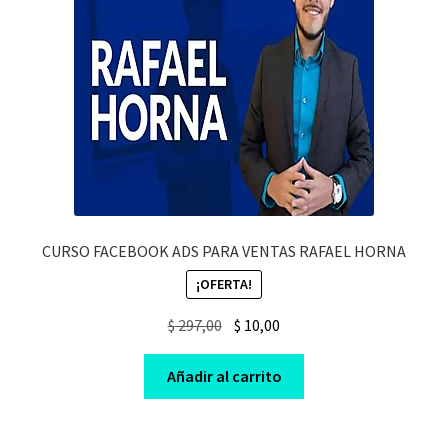
CURSO FACEBOOK ADS PARA VENTAS RAFAEL HORNA
¡OFERTA!
Original
Current
$
297,00
$
10,00
price
price
was:
is:
Añadir al carrito
$ 297,00.
$ 10,00.