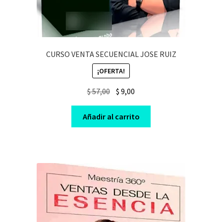
CURSO VENTA SECUENCIAL JOSE RUIZ
¡OFERTA!
Original
Current
$
57,00
$
9,00
price
price
was:
is:
Añadir al carrito
$ 57,00.
$ 9,00.