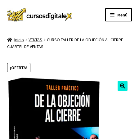
Ir
Ir
Menú
a
al
la
contenido
INICIO
navegación
Inicio
VENTAS
CURSO TALLER DE LA OBJECIÓN AL CIERRE
CUARTEL DE VENTAS
TIENDA
Expandi
CURSOS
¡OFERTA!
el
menú
MEMBRESIA
hijo
MI CUENTA
CARRITO
CONTACTO