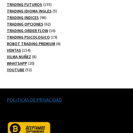
productos
155
TRADING FUTUROS
155
productos
5
TRADING IDIOMA INGLES
5
98
productos
TRADING INDICES
98
productos
62
TRADING OPCIONES
62
productos
16
TRADING ORDER FLOW
16
productos
19
TRADING PSICOLOGICO
19
productos
6
ROBOT TRADING PREMIUM
6
154
productos
VENTAS
154
productos
8
VILMA NUÑEZ
8
20
productos
WHATSAPP
20
52
productos
YOUTUBE
52
productos
POLITICAS DE PRIVACIDAD