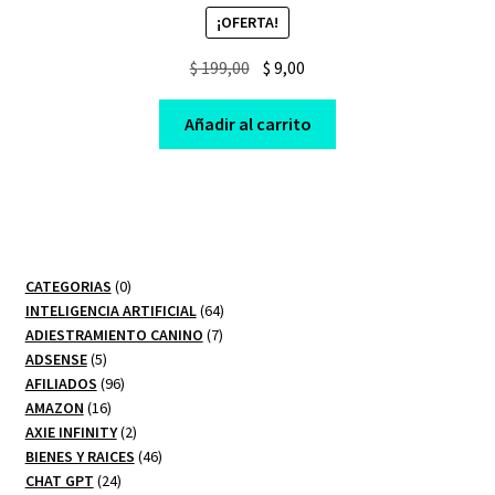
¡OFERTA!
Original
Current
$
199,00
$
9,00
price
price
was:
is:
Añadir al carrito
$ 199,00.
$ 9,00.
0
CATEGORIAS
0
productos
64
INTELIGENCIA ARTIFICIAL
64
7
productos
ADIESTRAMIENTO CANINO
7
5
productos
ADSENSE
5
productos
96
AFILIADOS
96
16
productos
AMAZON
16
productos
2
AXIE INFINITY
2
productos
46
BIENES Y RAICES
46
24
productos
CHAT GPT
24