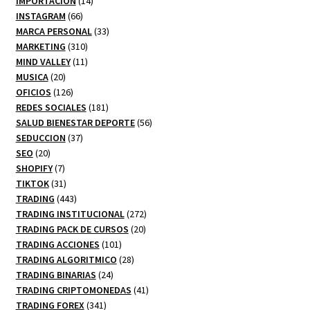
productos
14
IMPORTACION
14
66
productos
INSTAGRAM
66
productos
33
MARCA PERSONAL
33
310
productos
MARKETING
310
productos
11
MIND VALLEY
11
20
productos
MUSICA
20
productos
126
OFICIOS
126
productos
181
REDES SOCIALES
181
productos
56
SALUD BIENESTAR DEPORTE
56
37
productos
SEDUCCION
37
20
productos
SEO
20
productos
7
SHOPIFY
7
productos
31
TIKTOK
31
productos
443
TRADING
443
productos
272
TRADING INSTITUCIONAL
272
20
productos
TRADING PACK DE CURSOS
20
101
productos
TRADING ACCIONES
101
productos
28
TRADING ALGORITMICO
28
24
productos
TRADING BINARIAS
24
productos
41
TRADING CRIPTOMONEDAS
41
341
productos
TRADING FOREX
341