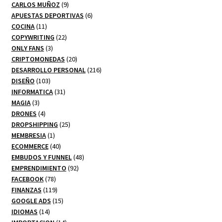
productos
9
CARLOS MUÑOZ
9
productos
6
APUESTAS DEPORTIVAS
6
11
productos
COCINA
11
productos
22
COPYWRITING
22
3
productos
ONLY FANS
3
productos
20
CRIPTOMONEDAS
20
productos
216
DESARROLLO PERSONAL
216
103
productos
DISEÑO
103
productos
31
INFORMATICA
31
3
productos
MAGIA
3
productos
4
DRONES
4
productos
25
DROPSHIPPING
25
1
productos
MEMBRESIA
1
producto
40
ECOMMERCE
40
productos
48
EMBUDOS Y FUNNEL
48
92
productos
EMPRENDIMIENTO
92
78
productos
FACEBOOK
78
productos
119
FINANZAS
119
productos
15
GOOGLE ADS
15
14
productos
IDIOMAS
14