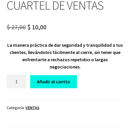
CUARTEL DE VENTAS
Original
Current
$
27,00
$
10,00
price
price
La manera práctica de dar seguridad y tranquilidad a tus
was:
is:
clientes, llevándolos fácilmente al cierre, sin tener que
$ 27,00.
$ 10,00.
enfrentarte a rechazos repetidos o largas
negociaciones.
CURSO
Añadir al carrito
TALLER
DE
LA
OBJECIÓN
Categoría:
VENTAS
AL
CIERRE
CUARTEL