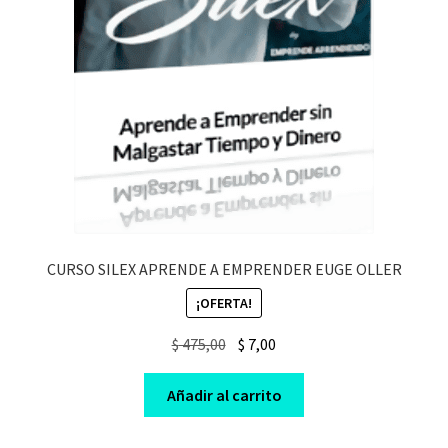
CURSO SILEX APRENDE A EMPRENDER EUGE OLLER
¡OFERTA!
Original
Current
$
475,00
$
7,00
price
price
was:
is:
Añadir al carrito
$ 475,00.
$ 7,00.