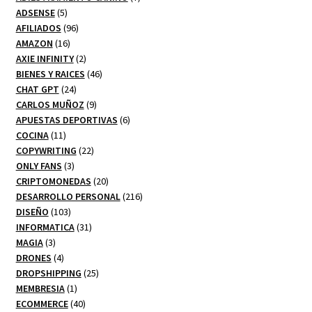
5
productos
ADSENSE
5
productos
96
AFILIADOS
96
16
productos
AMAZON
16
productos
2
AXIE INFINITY
2
productos
46
BIENES Y RAICES
46
24
productos
CHAT GPT
24
productos
9
CARLOS MUÑOZ
9
productos
6
APUESTAS DEPORTIVAS
6
11
productos
COCINA
11
productos
22
COPYWRITING
22
3
productos
ONLY FANS
3
productos
20
CRIPTOMONEDAS
20
productos
216
DESARROLLO PERSONAL
216
103
productos
DISEÑO
103
productos
31
INFORMATICA
31
3
productos
MAGIA
3
productos
4
DRONES
4
productos
25
DROPSHIPPING
25
1
productos
MEMBRESIA
1
producto
40
ECOMMERCE
40