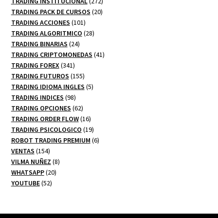
productos
272
TRADING INSTITUCIONAL
272
20
productos
TRADING PACK DE CURSOS
20
101
productos
TRADING ACCIONES
101
productos
28
TRADING ALGORITMICO
28
24
productos
TRADING BINARIAS
24
productos
41
TRADING CRIPTOMONEDAS
41
341
productos
TRADING FOREX
341
productos
155
TRADING FUTUROS
155
productos
5
TRADING IDIOMA INGLES
5
98
productos
TRADING INDICES
98
productos
62
TRADING OPCIONES
62
productos
16
TRADING ORDER FLOW
16
productos
19
TRADING PSICOLOGICO
19
productos
6
ROBOT TRADING PREMIUM
6
154
productos
VENTAS
154
productos
8
VILMA NUÑEZ
8
20
productos
WHATSAPP
20
52
productos
YOUTUBE
52
productos