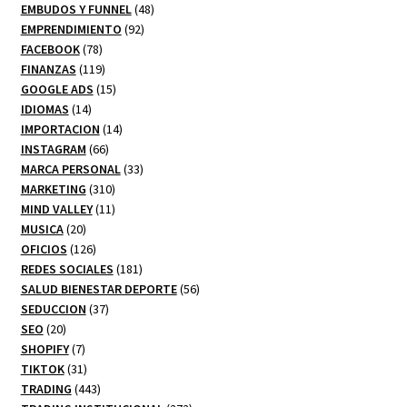
productos
48
EMBUDOS Y FUNNEL
48
92
productos
EMPRENDIMIENTO
92
78
productos
FACEBOOK
78
productos
119
FINANZAS
119
productos
15
GOOGLE ADS
15
14
productos
IDIOMAS
14
productos
14
IMPORTACION
14
66
productos
INSTAGRAM
66
productos
33
MARCA PERSONAL
33
310
productos
MARKETING
310
productos
11
MIND VALLEY
11
20
productos
MUSICA
20
productos
126
OFICIOS
126
productos
181
REDES SOCIALES
181
productos
56
SALUD BIENESTAR DEPORTE
56
37
productos
SEDUCCION
37
20
productos
SEO
20
productos
7
SHOPIFY
7
productos
31
TIKTOK
31
productos
443
TRADING
443