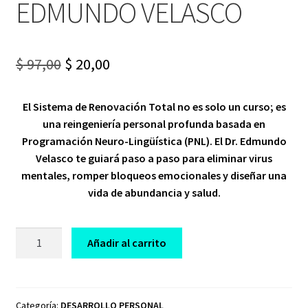
EDMUNDO VELASCO
Original
Current
$
97,00
$
20,00
price
price
El Sistema de Renovación Total no es solo un curso; es
was:
is:
una reingeniería personal profunda basada en
$ 97,00.
$ 20,00.
Programación Neuro-Lingüística (PNL). El Dr. Edmundo
Velasco te guiará paso a paso para eliminar virus
mentales, romper bloqueos emocionales y diseñar una
vida de abundancia y salud.
CURSO
Añadir al carrito
SISTEMA
DE
RENOVACIÓN
TOTAL
Categoría:
DESARROLLO PERSONAL