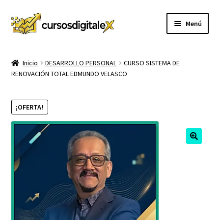
Ir
Ir
Menú
a
al
la
contenido
INICIO
navegación
Inicio
DESARROLLO PERSONAL
CURSO SISTEMA DE
RENOVACIÓN TOTAL EDMUNDO VELASCO
TIENDA
Expandi
CURSOS
¡OFERTA!
el
menú
MEMBRESIA
hijo
MI CUENTA
CARRITO
CONTACTO