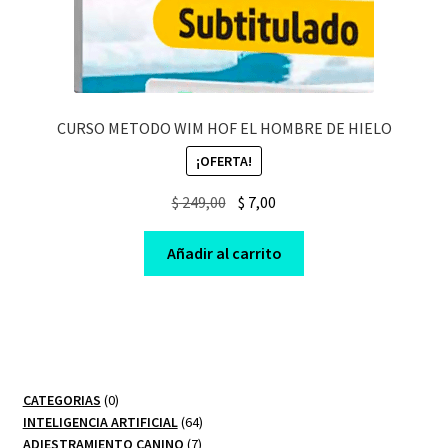
CURSO METODO WIM HOF EL HOMBRE DE HIELO
¡OFERTA!
Original
Current
$
249,00
$
7,00
price
price
was:
is:
Añadir al carrito
$ 249,00.
$ 7,00.
0
CATEGORIAS
0
productos
64
INTELIGENCIA ARTIFICIAL
64
7
productos
ADIESTRAMIENTO CANINO
7