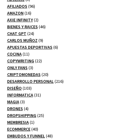
productos
96
AFILIADOS
96
16
productos
AMAZON
16
productos
2
AXIE INFINITY
2
productos
46
BIENES Y RAICES
46
24
productos
CHAT GPT
24
productos
9
CARLOS MUÑOZ
9
productos
6
APUESTAS DEPORTIVAS
6
11
productos
COCINA
11
productos
22
COPYWRITING
22
3
productos
ONLY FANS
3
productos
20
CRIPTOMONEDAS
20
productos
216
DESARROLLO PERSONAL
216
103
productos
DISEÑO
103
productos
31
INFORMATICA
31
3
productos
MAGIA
3
productos
4
DRONES
4
productos
25
DROPSHIPPING
25
1
productos
MEMBRESIA
1
producto
40
ECOMMERCE
40
productos
48
EMBUDOS Y FUNNEL
48