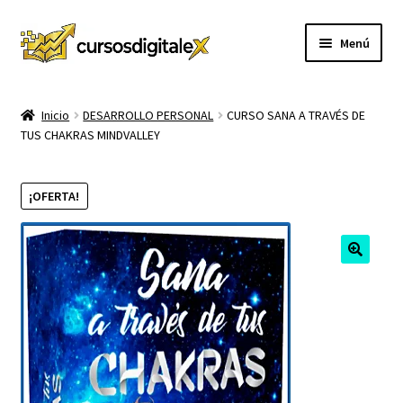
Ir
Ir
Menú
a
al
la
contenido
INICIO
navegación
Inicio
DESARROLLO PERSONAL
CURSO SANA A TRAVÉS DE
TUS CHAKRAS MINDVALLEY
TIENDA
Expandi
CURSOS
¡OFERTA!
el
menú
MEMBRESIA
hijo
MI CUENTA
CARRITO
CONTACTO