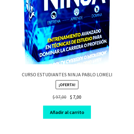
CURSO ESTUDIANTES NINJA PABLO LOMELI
¡OFERTA!
Original
Current
$
97,00
$
7,00
price
price
was:
is:
Añadir al carrito
$ 97,00.
$ 7,00.