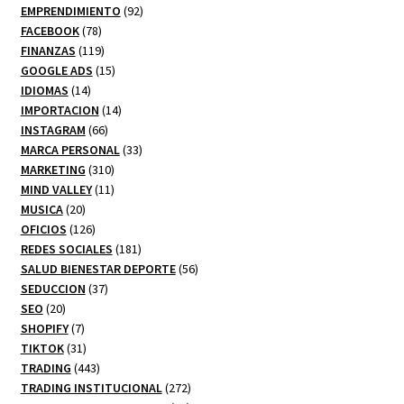
92
productos
EMPRENDIMIENTO
92
78
productos
FACEBOOK
78
productos
119
FINANZAS
119
productos
15
GOOGLE ADS
15
14
productos
IDIOMAS
14
productos
14
IMPORTACION
14
66
productos
INSTAGRAM
66
productos
33
MARCA PERSONAL
33
310
productos
MARKETING
310
productos
11
MIND VALLEY
11
20
productos
MUSICA
20
productos
126
OFICIOS
126
productos
181
REDES SOCIALES
181
productos
56
SALUD BIENESTAR DEPORTE
56
37
productos
SEDUCCION
37
20
productos
SEO
20
productos
7
SHOPIFY
7
productos
31
TIKTOK
31
productos
443
TRADING
443
productos
272
TRADING INSTITUCIONAL
272