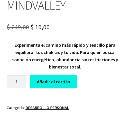
MINDVALLEY
Original
Current
$
249,00
$
10,00
price
price
Experimenta el camino más rápido y sencillo para
was:
is:
equilibrar tus chakras y tu vida. Para quien busca
$ 249,00.
$ 10,00.
sanación energética, abundancia sin restricciones y
bienestar total.
CURSO
Añadir al carrito
SANA
A
TRAVÉS
DE
Categoría:
DESARROLLO PERSONAL
TUS
CHAKRAS
MINDVALLEY