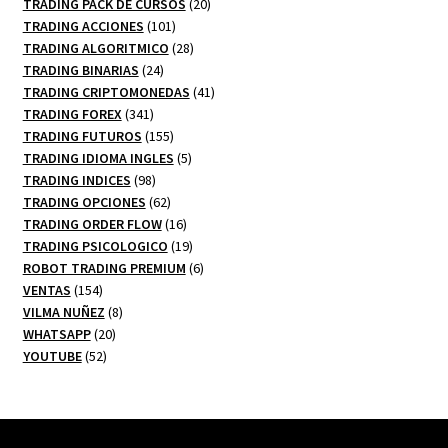
20
productos
TRADING PACK DE CURSOS
20
101
productos
TRADING ACCIONES
101
productos
28
TRADING ALGORITMICO
28
24
productos
TRADING BINARIAS
24
productos
41
TRADING CRIPTOMONEDAS
41
341
productos
TRADING FOREX
341
productos
155
TRADING FUTUROS
155
productos
5
TRADING IDIOMA INGLES
5
98
productos
TRADING INDICES
98
productos
62
TRADING OPCIONES
62
productos
16
TRADING ORDER FLOW
16
productos
19
TRADING PSICOLOGICO
19
productos
6
ROBOT TRADING PREMIUM
6
154
productos
VENTAS
154
productos
8
VILMA NUÑEZ
8
20
productos
WHATSAPP
20
52
productos
YOUTUBE
52
productos