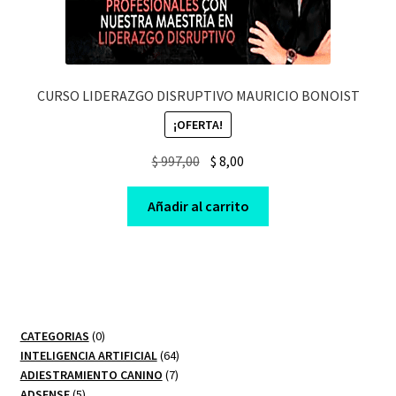
CURSO LIDERAZGO DISRUPTIVO MAURICIO BONOIST
¡OFERTA!
Original
Current
$
997,00
$
8,00
price
price
was:
is:
Añadir al carrito
$ 997,00.
$ 8,00.
0
CATEGORIAS
0
productos
64
INTELIGENCIA ARTIFICIAL
64
7
productos
ADIESTRAMIENTO CANINO
7
5
productos
ADSENSE
5