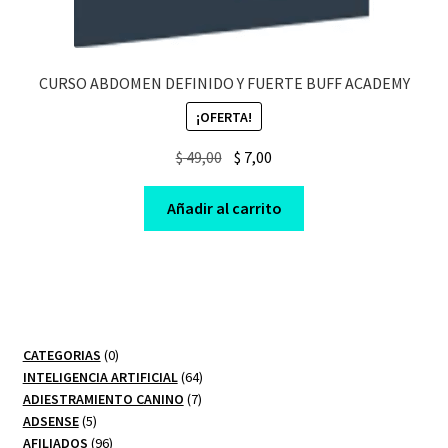
CURSO ABDOMEN DEFINIDO Y FUERTE BUFF ACADEMY
¡OFERTA!
Original
Current
$
49,00
$
7,00
price
price
was:
is:
Añadir al carrito
$ 49,00.
$ 7,00.
0
CATEGORIAS
0
productos
64
INTELIGENCIA ARTIFICIAL
64
7
productos
ADIESTRAMIENTO CANINO
7
5
productos
ADSENSE
5
productos
96
AFILIADOS
96