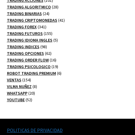
101
productos
TRADING ACCIONES
101
productos
28
TRADING ALGORITMICO
28
24
productos
TRADING BINARIAS
24
productos
41
TRADING CRIPTOMONEDAS
41
341
productos
TRADING FOREX
341
productos
155
TRADING FUTUROS
155
productos
5
TRADING IDIOMA INGLES
5
98
productos
TRADING INDICES
98
productos
62
TRADING OPCIONES
62
productos
16
TRADING ORDER FLOW
16
productos
19
TRADING PSICOLOGICO
19
productos
6
ROBOT TRADING PREMIUM
6
154
productos
VENTAS
154
productos
8
VILMA NUÑEZ
8
20
productos
WHATSAPP
20
52
productos
YOUTUBE
52
productos
POLITICAS DE PRIVACIDAD