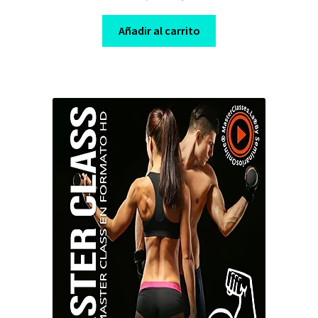
price
price
was:
is:
Añadir al carrito
$ 210,00.
$ 8,00.