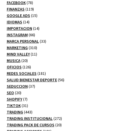
78
productos
FACEBOOK
78
productos
119
FINANZAS
119
productos
15
GOOGLE ADS
15
14
productos
IDIOMAS
14
productos
14
IMPORTACION
14
66
productos
INSTAGRAM
66
productos
33
MARCA PERSONAL
33
310
productos
MARKETING
310
productos
11
MIND VALLEY
11
20
productos
MUSICA
20
productos
126
OFICIOS
126
productos
181
REDES SOCIALES
181
productos
56
SALUD BIENESTAR DEPORTE
56
37
productos
SEDUCCION
37
20
productos
SEO
20
productos
7
SHOPIFY
7
productos
31
TIKTOK
31
productos
443
TRADING
443
productos
272
TRADING INSTITUCIONAL
272
20
productos
TRADING PACK DE CURSOS
20