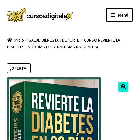
Ir
Ir
Menú
a
al
la
contenido
INICIO
navegación
Inicio
SALUD BIENESTAR DEPORTE
CURSO REVIERTE LA
DIABETES EN 30 DÍAS (7 ESTRATEGIAS NATURALES)
TIENDA
Expandi
CURSOS
¡OFERTA!
el
menú
MEMBRESIA
hijo
MI CUENTA
CARRITO
CONTACTO