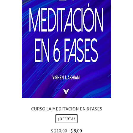
CURSO LA MEDITACION EN 6 FASES
¡OFERTA!
Original
Current
$
210,00
$
8,00