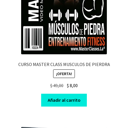
CURSO MASTER CLASS MUSCULOS DE PIERDRA
¡OFERTA!
Original
Current
$
49,00
$
8,00
price
price
was:
is:
Añadir al carrito
$ 49,00.
$ 8,00.