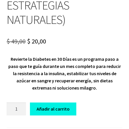
ESTRATEGIAS
NATURALES)
Original
Current
$
49,00
$
20,00
price
price
Revierte la Diabetes en 30 Días es un programa paso a
was:
is:
paso que te guía durante un mes completo para reducir
$ 49,00.
$ 20,00.
la resistencia a la insulina, estabilizar tus niveles de
azúcar en sangre y recuperar energía, sin dietas
extremas ni soluciones milagro.
CURSO
Añadir al carrito
REVIERTE
LA
DIABETES