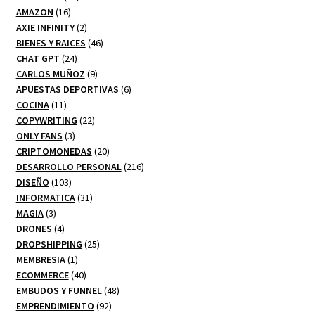
16
productos
AMAZON
16
productos
2
AXIE INFINITY
2
productos
46
BIENES Y RAICES
46
24
productos
CHAT GPT
24
productos
9
CARLOS MUÑOZ
9
productos
6
APUESTAS DEPORTIVAS
6
11
productos
COCINA
11
productos
22
COPYWRITING
22
3
productos
ONLY FANS
3
productos
20
CRIPTOMONEDAS
20
productos
216
DESARROLLO PERSONAL
216
103
productos
DISEÑO
103
productos
31
INFORMATICA
31
3
productos
MAGIA
3
productos
4
DRONES
4
productos
25
DROPSHIPPING
25
1
productos
MEMBRESIA
1
producto
40
ECOMMERCE
40
productos
48
EMBUDOS Y FUNNEL
48
92
productos
EMPRENDIMIENTO
92