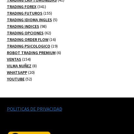
341
productos
TRADING FOREX
341
productos
155
TRADING FUTUROS
155
productos
5
TRADING IDIOMA INGLES
5
98
productos
TRADING INDICES
98
productos
62
TRADING OPCIONES
62
productos
16
TRADING ORDER FLOW
16
productos
19
TRADING PSICOLOGICO
19
productos
6
ROBOT TRADING PREMIUM
6
154
productos
VENTAS
154
productos
8
VILMA NUÑEZ
8
20
productos
WHATSAPP
20
52
productos
YOUTUBE
52
productos
POLITICAS DE PRIVACIDAD