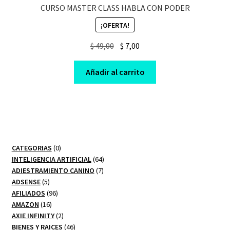
CURSO MASTER CLASS HABLA CON PODER
¡OFERTA!
Original
Current
$
49,00
$
7,00
price
price
was:
is:
Añadir al carrito
$ 49,00.
$ 7,00.
0
CATEGORIAS
0
productos
64
INTELIGENCIA ARTIFICIAL
64
7
productos
ADIESTRAMIENTO CANINO
7
5
productos
ADSENSE
5
productos
96
AFILIADOS
96
16
productos
AMAZON
16
productos
2
AXIE INFINITY
2
productos
46
BIENES Y RAICES
46