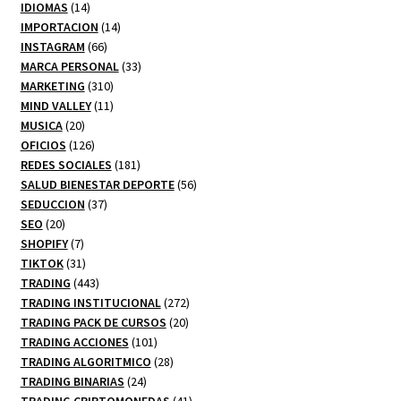
14
productos
IDIOMAS
14
productos
14
IMPORTACION
14
66
productos
INSTAGRAM
66
productos
33
MARCA PERSONAL
33
310
productos
MARKETING
310
productos
11
MIND VALLEY
11
20
productos
MUSICA
20
productos
126
OFICIOS
126
productos
181
REDES SOCIALES
181
productos
56
SALUD BIENESTAR DEPORTE
56
37
productos
SEDUCCION
37
20
productos
SEO
20
productos
7
SHOPIFY
7
productos
31
TIKTOK
31
productos
443
TRADING
443
productos
272
TRADING INSTITUCIONAL
272
20
productos
TRADING PACK DE CURSOS
20
101
productos
TRADING ACCIONES
101
productos
28
TRADING ALGORITMICO
28
24
productos
TRADING BINARIAS
24
productos
41
TRADING CRIPTOMONEDAS
41