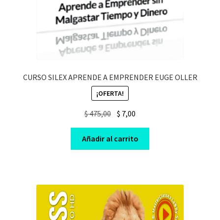
CURSO SILEX APRENDE A EMPRENDER EUGE OLLER
¡OFERTA!
Original
Current
$
475,00
$
7,00
price
price
was:
is:
Añadir al carrito
$ 475,00.
$ 7,00.