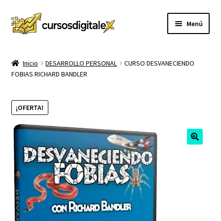
Ir
Ir
Menú
a
al
la
contenido
INICIO
navegación
Inicio
DESARROLLO PERSONAL
CURSO DESVANECIENDO
FOBIAS RICHARD BANDLER
TIENDA
Expandi
CURSOS
¡OFERTA!
el
menú
MEMBRESIA
hijo
MI CUENTA
CARRITO
CONTACTO