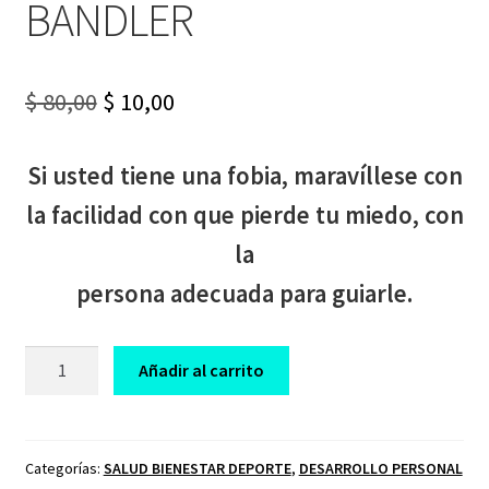
BANDLER
Original
Current
$
80,00
$
10,00
price
price
Si usted tiene una fobia, maravíllese con
was:
is:
la facilidad con que pierde tu miedo, con
$ 80,00.
$ 10,00.
la
persona adecuada para guiarle.
CURSO
Añadir al carrito
DESVANECIENDO
FOBIAS
RICHARD
BANDLER
Categorías:
SALUD BIENESTAR DEPORTE
,
DESARROLLO PERSONAL