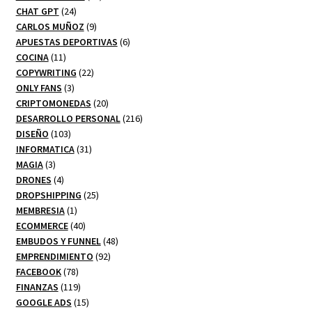
24
productos
CHAT GPT
24
productos
9
CARLOS MUÑOZ
9
productos
6
APUESTAS DEPORTIVAS
6
11
productos
COCINA
11
productos
22
COPYWRITING
22
3
productos
ONLY FANS
3
productos
20
CRIPTOMONEDAS
20
productos
216
DESARROLLO PERSONAL
216
103
productos
DISEÑO
103
productos
31
INFORMATICA
31
3
productos
MAGIA
3
productos
4
DRONES
4
productos
25
DROPSHIPPING
25
1
productos
MEMBRESIA
1
producto
40
ECOMMERCE
40
productos
48
EMBUDOS Y FUNNEL
48
92
productos
EMPRENDIMIENTO
92
78
productos
FACEBOOK
78
productos
119
FINANZAS
119
productos
15
GOOGLE ADS
15