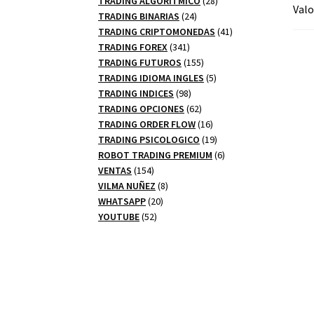
TRADING ALGORITMICO
28
Valo
24
productos
TRADING BINARIAS
24
productos
41
TRADING CRIPTOMONEDAS
41
341
productos
TRADING FOREX
341
productos
155
TRADING FUTUROS
155
productos
5
TRADING IDIOMA INGLES
5
98
productos
TRADING INDICES
98
productos
62
TRADING OPCIONES
62
productos
16
TRADING ORDER FLOW
16
productos
19
TRADING PSICOLOGICO
19
productos
6
ROBOT TRADING PREMIUM
6
154
productos
VENTAS
154
productos
8
VILMA NUÑEZ
8
20
productos
WHATSAPP
20
52
productos
YOUTUBE
52
productos