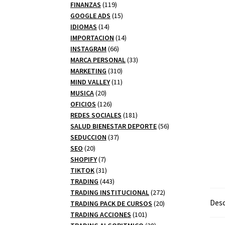
productos
119
FINANZAS
119
productos
15
GOOGLE ADS
15
14
productos
IDIOMAS
14
productos
14
IMPORTACION
14
66
productos
INSTAGRAM
66
productos
33
MARCA PERSONAL
33
310
productos
MARKETING
310
productos
11
MIND VALLEY
11
20
productos
MUSICA
20
productos
126
OFICIOS
126
productos
181
REDES SOCIALES
181
productos
56
SALUD BIENESTAR DEPORTE
56
37
productos
SEDUCCION
37
20
productos
SEO
20
productos
7
SHOPIFY
7
productos
31
TIKTOK
31
productos
443
TRADING
443
productos
272
TRADING INSTITUCIONAL
272
Desc
20
productos
TRADING PACK DE CURSOS
20
101
productos
TRADING ACCIONES
101
productos
28