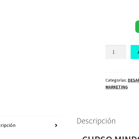
CURSO
MINDSET
HACKING
NACHO
MUÑOZ
Categorías:
DESA
MARKETING
cantidad
Descripción
ripción