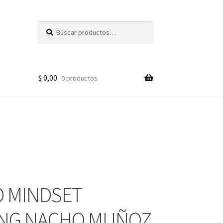
Buscar
Buscar
por:
$
0,00
0 productos
 MINDSET
ING NACHO MUÑOZ