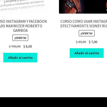
SO INSTAGRAM Y FACEBOOK
CURSO COMO USAR INSTAG
ADS MAXIMIZER ROBERTO
EFECTIVAMENTE SIDNEY RU
GAMBOA
¡OFERTA!
¡OFERTA!
Original
Curren
$
49,00
$
7,00
Original
Current
$
700,00
$
8,00
price
price
price
price
was:
is:
Añadir al carrito
was:
is:
$ 49,00.
$ 7,00.
Añadir al carrito
$ 700,00.
$ 8,00.