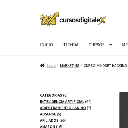
Ir
Ir
a
al
la
contenido
navegación
INICIO
TIENDA
CURSOS
ME
Inicio
MARKETING
CURSO MINDSET HACKING
0
CATEGORIAS
0
productos
64
INTELIGENCIA ARTIFICIAL
64
7
productos
ADIESTRAMIENTO CANINO
7
5
productos
ADSENSE
5
productos
96
AFILIADOS
96
16
productos
AMAZON
16