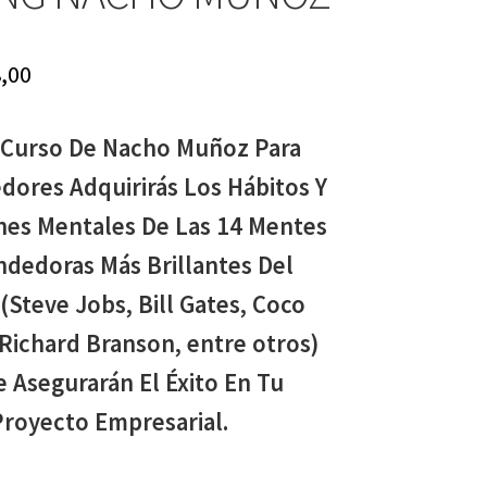
iginal
Current
,00
ice
price
 Curso De Nacho Muñoz Para
s:
is:
ores Adquirirás Los Hábitos Y
97,00.
$ 8,00.
nes Mentales De Las 14 Mentes
dedoras Más Brillantes Del
(Steve Jobs, Bill Gates, Coco
Richard Branson, entre otros)
 Asegurarán El Éxito En Tu
Proyecto Empresarial.