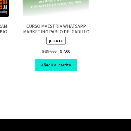
RAM
CURSO MAESTRIA WHATSAPP
BIO
MARKETING PABLO DELGADILLO
¡OFERTA!
t
Original
Current
$
297,00
$
7,00
price
price
was:
is:
Añadir al carrito
$ 297,00.
$ 7,00.