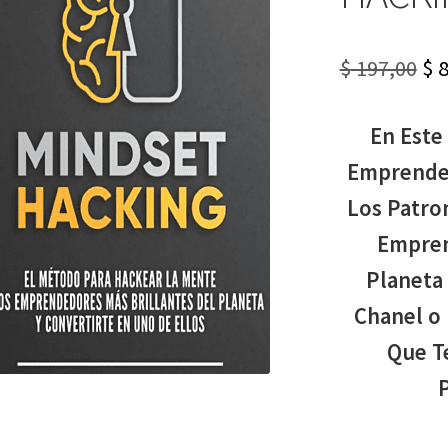
Or
$
197,00
$
8
pr
En Este
wa
Emprended
$ 1
Los Patro
Empren
Planeta 
Chanel o 
Que Te