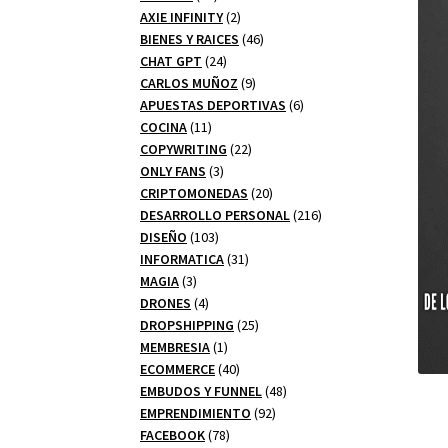
productos
2
AXIE INFINITY
2
productos
46
BIENES Y RAICES
46
24
productos
CHAT GPT
24
productos
9
CARLOS MUÑOZ
9
productos
6
APUESTAS DEPORTIVAS
6
11
productos
COCINA
11
productos
22
COPYWRITING
22
3
productos
ONLY FANS
3
productos
20
CRIPTOMONEDAS
20
productos
216
DESARROLLO PERSONAL
216
103
productos
DISEÑO
103
productos
31
INFORMATICA
31
3
productos
MAGIA
3
productos
4
DRONES
4
productos
25
DROPSHIPPING
25
1
productos
MEMBRESIA
1
producto
40
ECOMMERCE
40
productos
48
EMBUDOS Y FUNNEL
48
92
productos
EMPRENDIMIENTO
92
78
productos
FACEBOOK
78