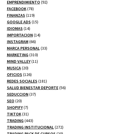
92
productos
EMPRENDIMIENTO
92
78
productos
FACEBOOK
78
productos
119
FINANZAS
119
productos
15
GOOGLE ADS
15
14
productos
IDIOMAS
14
productos
14
IMPORTACION
14
66
productos
INSTAGRAM
66
productos
33
MARCA PERSONAL
33
310
productos
MARKETING
310
productos
11
MIND VALLEY
11
20
productos
MUSICA
20
productos
126
OFICIOS
126
productos
181
REDES SOCIALES
181
productos
56
SALUD BIENESTAR DEPORTE
56
37
productos
SEDUCCION
37
20
productos
SEO
20
productos
7
SHOPIFY
7
productos
31
TIKTOK
31
productos
443
TRADING
443
productos
272
TRADING INSTITUCIONAL
272
20
productos
TRADING PACK DE CURSOS
20