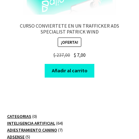
CURSO CONVIERTETE EN UN TRAFFICKER ADS
SPECIALIST PATRICK WIND
¡OFERTA!
Original
Current
$
237,00
$
7,00
price
price
was:
is:
Añadir al carrito
$ 237,00.
$ 7,00.
0
CATEGORIAS
0
productos
64
INTELIGENCIA ARTIFICIAL
64
7
productos
ADIESTRAMIENTO CANINO
7
5
productos
ADSENSE
5