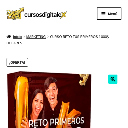
Ir
Ir
Menú
a
al
la
contenido
INICIO
navegación
Inicio
MARKETING
CURSO RETO TUS PRIMEROS 1000$
DOLARES
TIENDA
Expandi
CURSOS
¡OFERTA!
el
menú
MEMBRESIA
hijo
MI CUENTA
CARRITO
CONTACTO