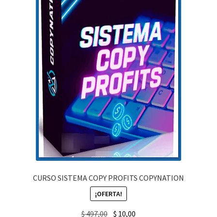
CURSO SISTEMA COPY PROFITS COPYNATION
¡OFERTA!
Original
Current
$
497,00
$
10,00