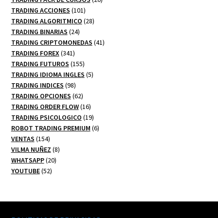
101
productos
TRADING ACCIONES
101
productos
28
TRADING ALGORITMICO
28
24
productos
TRADING BINARIAS
24
productos
41
TRADING CRIPTOMONEDAS
41
341
productos
TRADING FOREX
341
productos
155
TRADING FUTUROS
155
productos
5
TRADING IDIOMA INGLES
5
98
productos
TRADING INDICES
98
productos
62
TRADING OPCIONES
62
productos
16
TRADING ORDER FLOW
16
productos
19
TRADING PSICOLOGICO
19
productos
6
ROBOT TRADING PREMIUM
6
154
productos
VENTAS
154
productos
8
VILMA NUÑEZ
8
20
productos
WHATSAPP
20
52
productos
YOUTUBE
52
productos