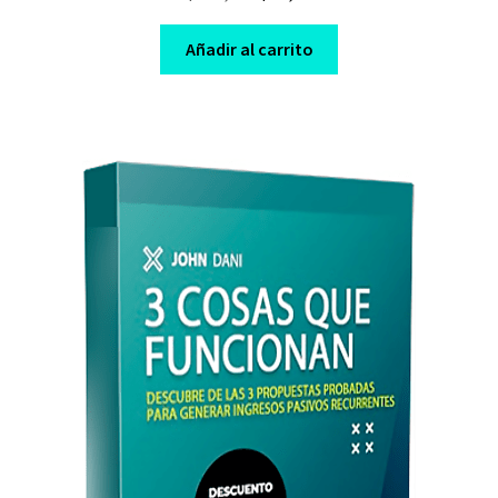
price
price
was:
is:
Añadir al carrito
$ 497,00.
$ 10,00.