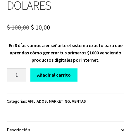
DOLARES
Original
Current
$
100,00
$
10,00
price
price
En 8 días vamos a enseñarte el sistema exacto para que
was:
is:
aprendas cómo generar tus primeros $1000 vendiendo
$ 100,00.
$ 10,00.
productos digitales por internet.
CURSO
Añadir al carrito
RETO
TUS
PRIMEROS
1000$
Categorías:
AFILIADOS
,
MARKETING
,
VENTAS
DOLARES
cantidad
Descripción