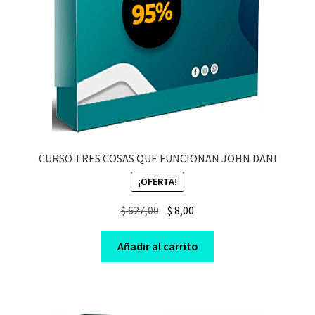
CURSO TRES COSAS QUE FUNCIONAN JOHN DANI
¡OFERTA!
Original
Current
$
627,00
$
8,00
price
price
was:
is:
Añadir al carrito
$ 627,00.
$ 8,00.