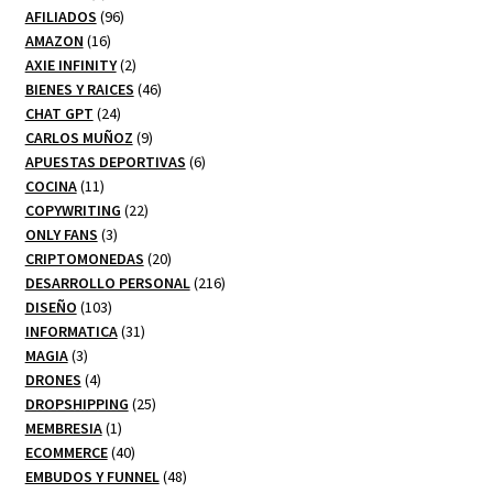
productos
96
AFILIADOS
96
16
productos
AMAZON
16
productos
2
AXIE INFINITY
2
productos
46
BIENES Y RAICES
46
24
productos
CHAT GPT
24
productos
9
CARLOS MUÑOZ
9
productos
6
APUESTAS DEPORTIVAS
6
11
productos
COCINA
11
productos
22
COPYWRITING
22
3
productos
ONLY FANS
3
productos
20
CRIPTOMONEDAS
20
productos
216
DESARROLLO PERSONAL
216
103
productos
DISEÑO
103
productos
31
INFORMATICA
31
3
productos
MAGIA
3
productos
4
DRONES
4
productos
25
DROPSHIPPING
25
1
productos
MEMBRESIA
1
producto
40
ECOMMERCE
40
productos
48
EMBUDOS Y FUNNEL
48