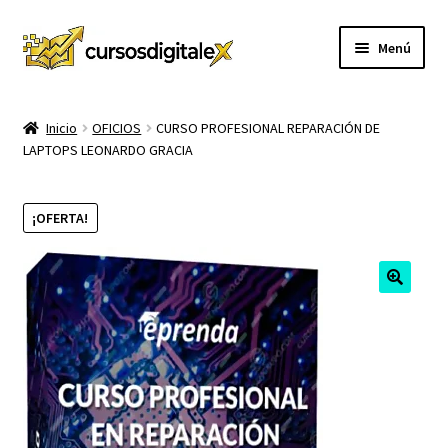
Ir
Ir
Menú
a
al
la
contenido
INICIO
navegación
Inicio
OFICIOS
CURSO PROFESIONAL REPARACIÓN DE
LAPTOPS LEONARDO GRACIA
TIENDA
Expandi
CURSOS
¡OFERTA!
el
menú
MEMBRESIA
hijo
MI CUENTA
CARRITO
CONTACTO