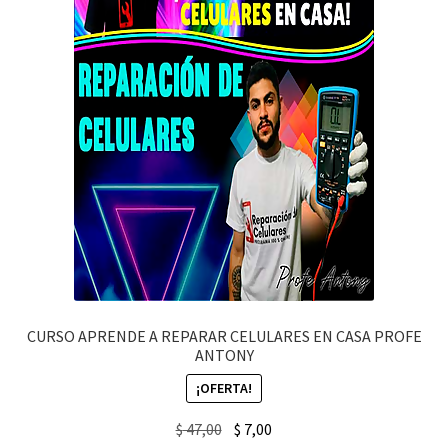
CURSO APRENDE A REPARAR CELULARES EN CASA PROFE
ANTONY
¡OFERTA!
Original
Current
$
47,00
$
7,00