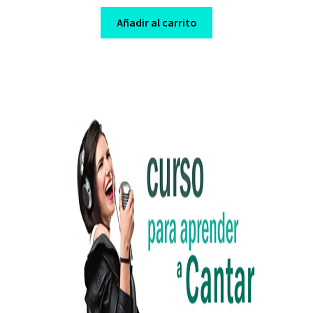
price
price
was:
is:
Añadir al carrito
$ 47,00.
$ 7,00.