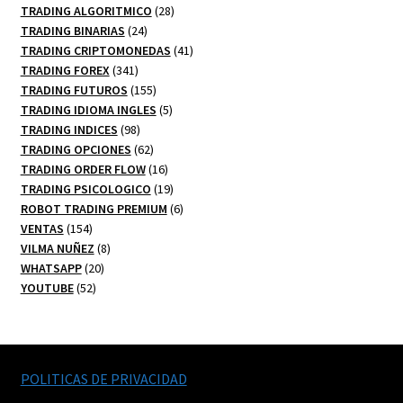
productos
28
TRADING ALGORITMICO
28
24
productos
TRADING BINARIAS
24
productos
41
TRADING CRIPTOMONEDAS
41
341
productos
TRADING FOREX
341
productos
155
TRADING FUTUROS
155
productos
5
TRADING IDIOMA INGLES
5
98
productos
TRADING INDICES
98
productos
62
TRADING OPCIONES
62
productos
16
TRADING ORDER FLOW
16
productos
19
TRADING PSICOLOGICO
19
productos
6
ROBOT TRADING PREMIUM
6
154
productos
VENTAS
154
productos
8
VILMA NUÑEZ
8
20
productos
WHATSAPP
20
52
productos
YOUTUBE
52
productos
POLITICAS DE PRIVACIDAD