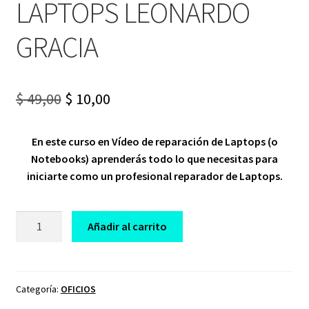
LAPTOPS LEONARDO
GRACIA
Original
Current
$
49,00
$
10,00
price
price
En este curso en Vídeo de reparación de Laptops (o
was:
is:
Notebooks) aprenderás todo lo que necesitas para
$ 49,00.
$ 10,00.
iniciarte como un profesional reparador de Laptops.
CURSO
Añadir al carrito
PROFESIONAL
REPARACIÓN
DE
LAPTOPS
Categoría:
OFICIOS
LEONARDO