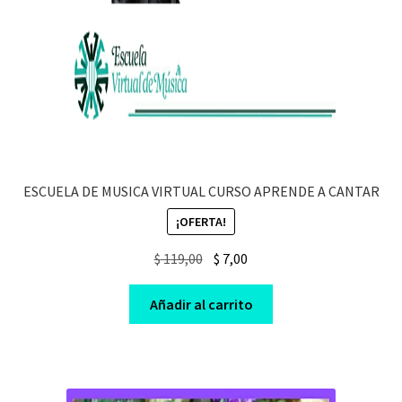
ESCUELA DE MUSICA VIRTUAL CURSO APRENDE A CANTAR
¡OFERTA!
Original
Current
$
119,00
$
7,00
price
price
was:
is:
Añadir al carrito
$ 119,00.
$ 7,00.