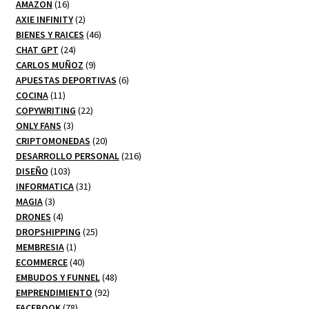
16
productos
AMAZON
16
productos
2
AXIE INFINITY
2
productos
46
BIENES Y RAICES
46
24
productos
CHAT GPT
24
productos
9
CARLOS MUÑOZ
9
productos
6
APUESTAS DEPORTIVAS
6
11
productos
COCINA
11
productos
22
COPYWRITING
22
3
productos
ONLY FANS
3
productos
20
CRIPTOMONEDAS
20
productos
216
DESARROLLO PERSONAL
216
103
productos
DISEÑO
103
productos
31
INFORMATICA
31
3
productos
MAGIA
3
productos
4
DRONES
4
productos
25
DROPSHIPPING
25
1
productos
MEMBRESIA
1
producto
40
ECOMMERCE
40
productos
48
EMBUDOS Y FUNNEL
48
92
productos
EMPRENDIMIENTO
92
78
productos
FACEBOOK
78