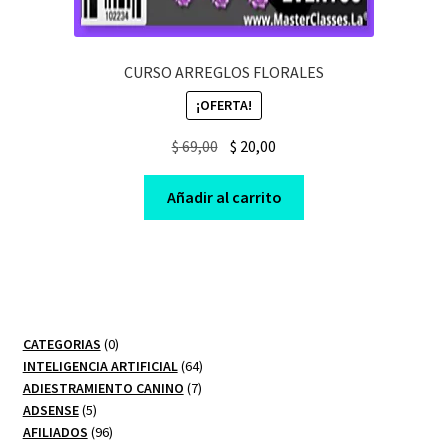
CURSO ARREGLOS FLORALES
¡OFERTA!
Original
Current
$
69,00
$
20,00
price
price
was:
is:
Añadir al carrito
$ 69,00.
$ 20,00.
0
CATEGORIAS
0
productos
64
INTELIGENCIA ARTIFICIAL
64
7
productos
ADIESTRAMIENTO CANINO
7
5
productos
ADSENSE
5
productos
96
AFILIADOS
96