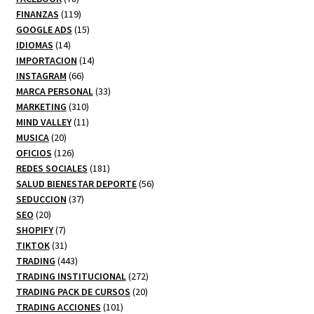
productos
119
FINANZAS
119
productos
15
GOOGLE ADS
15
14
productos
IDIOMAS
14
productos
14
IMPORTACION
14
66
productos
INSTAGRAM
66
productos
33
MARCA PERSONAL
33
310
productos
MARKETING
310
productos
11
MIND VALLEY
11
20
productos
MUSICA
20
productos
126
OFICIOS
126
productos
181
REDES SOCIALES
181
productos
56
SALUD BIENESTAR DEPORTE
56
37
productos
SEDUCCION
37
20
productos
SEO
20
productos
7
SHOPIFY
7
productos
31
TIKTOK
31
productos
443
TRADING
443
productos
272
TRADING INSTITUCIONAL
272
20
productos
TRADING PACK DE CURSOS
20
101
productos
TRADING ACCIONES
101