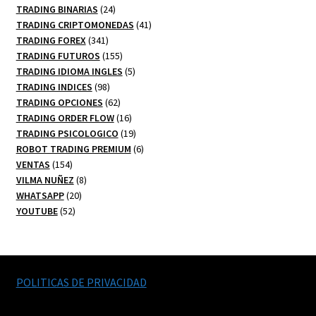
24
productos
TRADING BINARIAS
24
productos
41
TRADING CRIPTOMONEDAS
41
341
productos
TRADING FOREX
341
productos
155
TRADING FUTUROS
155
productos
5
TRADING IDIOMA INGLES
5
98
productos
TRADING INDICES
98
productos
62
TRADING OPCIONES
62
productos
16
TRADING ORDER FLOW
16
productos
19
TRADING PSICOLOGICO
19
productos
6
ROBOT TRADING PREMIUM
6
154
productos
VENTAS
154
productos
8
VILMA NUÑEZ
8
20
productos
WHATSAPP
20
52
productos
YOUTUBE
52
productos
POLITICAS DE PRIVACIDAD