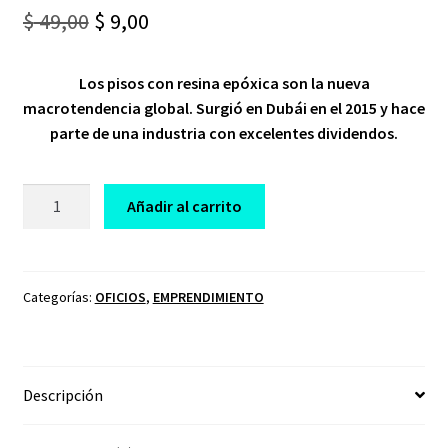
Original
Current
$
49,00
$
9,00
price
price
Los pisos con resina epóxica son la nueva
was:
is:
macrotendencia global. Surgió en Dubái en el 2015 y hace
$ 49,00.
$ 9,00.
parte de una industria con excelentes dividendos.
CURSO
Añadir al carrito
PISOS
CON
RESINA
EPOXICA
Categorías:
OFICIOS
,
EMPRENDIMIENTO
cantidad
Descripción