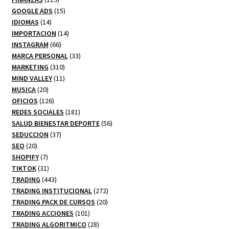
productos
15
GOOGLE ADS
15
14
productos
IDIOMAS
14
productos
14
IMPORTACION
14
66
productos
INSTAGRAM
66
productos
33
MARCA PERSONAL
33
310
productos
MARKETING
310
productos
11
MIND VALLEY
11
20
productos
MUSICA
20
productos
126
OFICIOS
126
productos
181
REDES SOCIALES
181
productos
56
SALUD BIENESTAR DEPORTE
56
37
productos
SEDUCCION
37
20
productos
SEO
20
productos
7
SHOPIFY
7
productos
31
TIKTOK
31
productos
443
TRADING
443
productos
272
TRADING INSTITUCIONAL
272
20
productos
TRADING PACK DE CURSOS
20
101
productos
TRADING ACCIONES
101
productos
28
TRADING ALGORITMICO
28