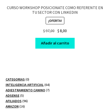
CURSO WORKSHOP POSICIONATE COMO REFERENTE EN
TU SECTOR CON LINKEDIN
¡OFERTA!
Original
Current
$
97,00
$
8,00
price
price
was:
is:
Añadir al carrito
$ 97,00.
$ 8,00.
0
CATEGORIAS
0
productos
64
INTELIGENCIA ARTIFICIAL
64
7
productos
ADIESTRAMIENTO CANINO
7
5
productos
ADSENSE
5
productos
96
AFILIADOS
96
16
productos
AMAZON
16