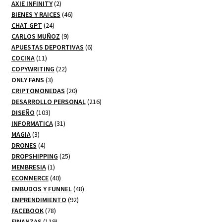
productos
2
AXIE INFINITY
2
productos
46
BIENES Y RAICES
46
24
productos
CHAT GPT
24
productos
9
CARLOS MUÑOZ
9
productos
6
APUESTAS DEPORTIVAS
6
11
productos
COCINA
11
productos
22
COPYWRITING
22
3
productos
ONLY FANS
3
productos
20
CRIPTOMONEDAS
20
productos
216
DESARROLLO PERSONAL
216
103
productos
DISEÑO
103
productos
31
INFORMATICA
31
3
productos
MAGIA
3
productos
4
DRONES
4
productos
25
DROPSHIPPING
25
1
productos
MEMBRESIA
1
producto
40
ECOMMERCE
40
productos
48
EMBUDOS Y FUNNEL
48
92
productos
EMPRENDIMIENTO
92
78
productos
FACEBOOK
78
productos
119
FINANZAS
119