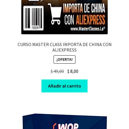
CURSO MASTER CLASS IMPORTA DE CHINA CON
ALIEXPRESS
¡OFERTA!
Original
Current
$
49,00
$
8,00
price
price
was:
is:
Añadir al carrito
$ 49,00.
$ 8,00.