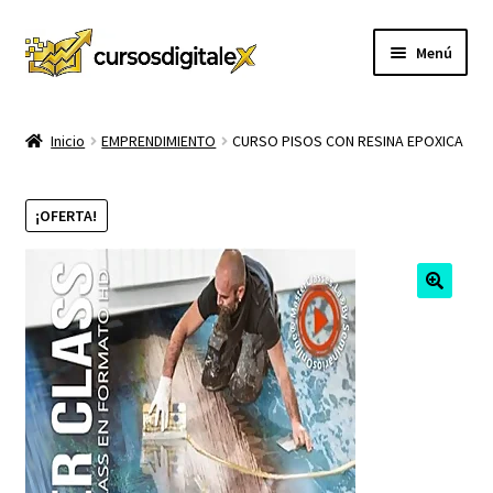
Ir
Ir
Menú
a
al
la
contenido
INICIO
navegación
Inicio
EMPRENDIMIENTO
CURSO PISOS CON RESINA EPOXICA
TIENDA
¡OFERTA!
Expandi
CURSOS
el
menú
MEMBRESIA
hijo
MI CUENTA
CARRITO
CONTACTO