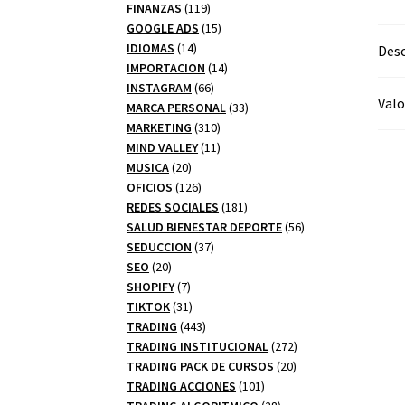
productos
119
FINANZAS
119
productos
15
GOOGLE ADS
15
14
productos
IDIOMAS
14
Desc
productos
14
IMPORTACION
14
66
productos
INSTAGRAM
66
Valo
productos
33
MARCA PERSONAL
33
310
productos
MARKETING
310
productos
11
MIND VALLEY
11
20
productos
MUSICA
20
productos
126
OFICIOS
126
productos
181
REDES SOCIALES
181
productos
56
SALUD BIENESTAR DEPORTE
56
37
productos
SEDUCCION
37
20
productos
SEO
20
productos
7
SHOPIFY
7
productos
31
TIKTOK
31
productos
443
TRADING
443
productos
272
TRADING INSTITUCIONAL
272
20
productos
TRADING PACK DE CURSOS
20
101
productos
TRADING ACCIONES
101
productos
28