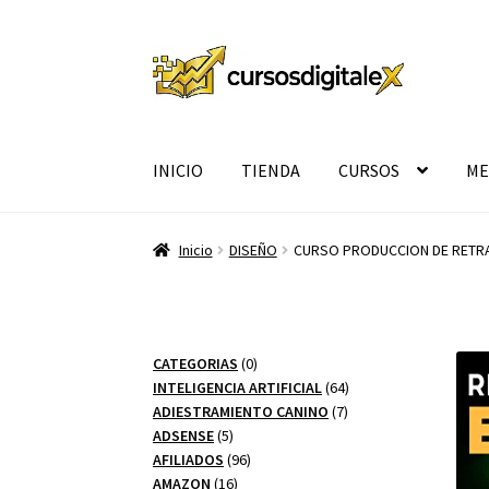
Ir
Ir
a
al
la
contenido
navegación
INICIO
TIENDA
CURSOS
ME
Inicio
DISEÑO
CURSO PRODUCCION DE RETR
0
CATEGORIAS
0
productos
64
INTELIGENCIA ARTIFICIAL
64
7
productos
ADIESTRAMIENTO CANINO
7
5
productos
ADSENSE
5
productos
96
AFILIADOS
96
16
productos
AMAZON
16