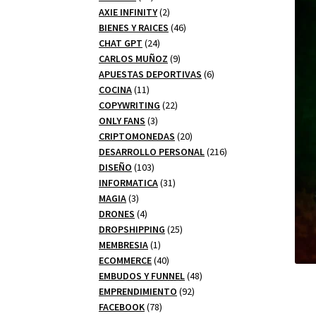
productos
2
AXIE INFINITY
2
productos
46
BIENES Y RAICES
46
24
productos
CHAT GPT
24
productos
9
CARLOS MUÑOZ
9
productos
6
APUESTAS DEPORTIVAS
6
11
productos
COCINA
11
productos
22
COPYWRITING
22
3
productos
ONLY FANS
3
productos
20
CRIPTOMONEDAS
20
productos
216
DESARROLLO PERSONAL
216
103
productos
DISEÑO
103
productos
31
INFORMATICA
31
3
productos
MAGIA
3
productos
4
DRONES
4
productos
25
DROPSHIPPING
25
1
productos
MEMBRESIA
1
producto
40
ECOMMERCE
40
productos
48
EMBUDOS Y FUNNEL
48
92
productos
EMPRENDIMIENTO
92
78
productos
FACEBOOK
78