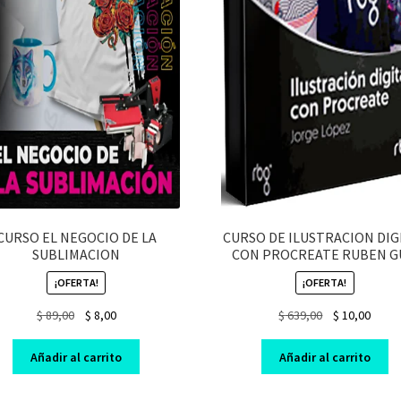
CURSO EL NEGOCIO DE LA
CURSO DE ILUSTRACION DIG
SUBLIMACION
CON PROCREATE RUBEN 
¡OFERTA!
¡OFERTA!
Original
Current
Original
Curre
$
89,00
$
8,00
$
639,00
$
10,00
price
price
price
price
was:
is:
was:
is:
Añadir al carrito
Añadir al carrito
$ 89,00.
$ 8,00.
$ 639,00.
$ 10,0