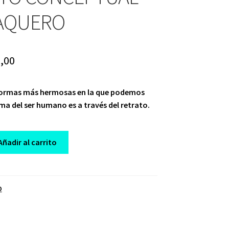
AQUERO
iginal
Current
,00
ice
price
 formas más hermosas en la que podemos
s:
is:
ma del ser humano es a través del retrato.
57,00.
$ 9,00.
Añadir al carrito
O