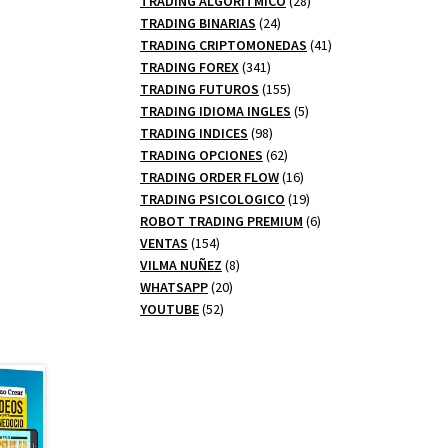
TRADING ALGORITMICO
28
24
productos
TRADING BINARIAS
24
productos
41
TRADING CRIPTOMONEDAS
41
341
productos
TRADING FOREX
341
productos
155
TRADING FUTUROS
155
productos
5
TRADING IDIOMA INGLES
5
98
productos
TRADING INDICES
98
productos
62
TRADING OPCIONES
62
productos
16
TRADING ORDER FLOW
16
productos
19
TRADING PSICOLOGICO
19
productos
6
ROBOT TRADING PREMIUM
6
154
productos
VENTAS
154
productos
8
VILMA NUÑEZ
8
20
productos
WHATSAPP
20
52
productos
YOUTUBE
52
productos